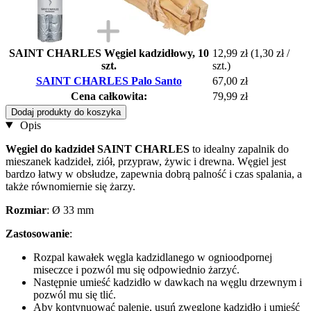
SAINT CHARLES Węgiel kadzidłowy, 10
12,99 zł
(1,30 zł /
szt.
szt.)
SAINT CHARLES Palo Santo
67,00 zł
Cena całkowita:
79,99 zł
Dodaj produkty do koszyka
Opis
Węgiel do kadzideł
SAINT CHARLES
to idealny zapalnik do
mieszanek kadzideł, ziół, przypraw, żywic i drewna. Węgiel jest
bardzo łatwy w obsłudze, zapewnia dobrą palność i czas spalania, a
także równomiernie się żarzy.
Rozmiar
: Ø 33 mm
Zastosowanie
:
Rozpal kawałek węgla kadzidlanego w ognioodpornej
miseczce i pozwól mu się odpowiednio żarzyć.
Następnie umieść kadzidło w dawkach na węglu drzewnym i
pozwól mu się tlić.
Aby kontynuować palenie, usuń zwęglone kadzidło i umieść