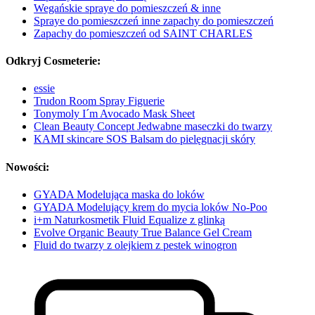
Wegańskie spraye do pomieszczeń & inne
Spraye do pomieszczeń inne zapachy do pomieszczeń
Zapachy do pomieszczeń od SAINT CHARLES
Odkryj Cosmeterie:
essie
Trudon Room Spray Figuerie
Tonymoly I´m Avocado Mask Sheet
Clean Beauty Concept Jedwabne maseczki do twarzy
KAMI skincare SOS Balsam do pielęgnacji skóry
Nowości:
GYADA Modelująca maska do loków
GYADA Modelujący krem do mycia loków No-Poo
i+m Naturkosmetik Fluid Equalize z glinką
Evolve Organic Beauty True Balance Gel Cream
Fluid do twarzy z olejkiem z pestek winogron