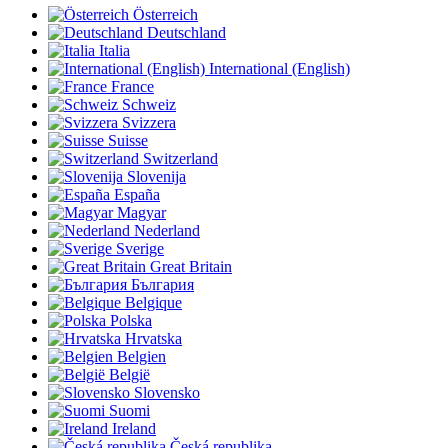
Österreich
Deutschland
Italia
International (English)
France
Schweiz
Svizzera
Suisse
Switzerland
Slovenija
España
Magyar
Nederland
Sverige
Great Britain
България
Belgique
Polska
Hrvatska
Belgien
België
Slovensko
Suomi
Ireland
Česká republika