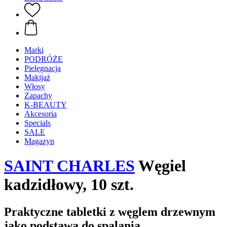
Marki
PODRÓŻE
Pielęgnacja
Makijaż
Włosy
Zapachy
K-BEAUTY
Akcesoria
Specials
SALE
Magazyn
SAINT CHARLES
Węgiel
kadzidłowy, 10 szt.
Praktyczne tabletki z węglem drzewnym
jako podstawa do spalania