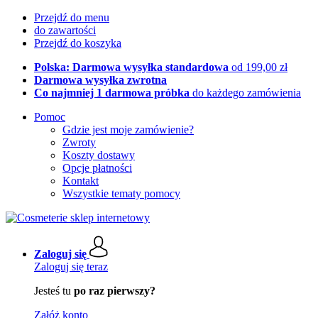
Przejdź do menu
do zawartości
Przejdź do koszyka
Polska: Darmowa wysyłka standardowa
od 199,00 zł
Darmowa wysyłka zwrotna
Co najmniej 1 darmowa próbka
do każdego zamówienia
Pomoc
Gdzie jest moje zamówienie?
Zwroty
Koszty dostawy
Opcje płatności
Kontakt
Wszystkie tematy pomocy
Zaloguj się
Zaloguj się teraz
Jesteś tu
po raz pierwszy?
Załóż konto