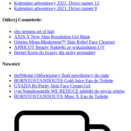
Kalendarz adwentowy 2021: Drzwi numer 12
Kalendarz adwentowy 2021: Drzwi numer 9
Odkryj Cosmeterie:
shu uemura art of hair
AXIS-Y New Skin Resolution Gel Mask
Origins Mega-Mushroom™ Skin Relief Face Cleanser
APRICOT Beauty Naklejki ze wskaźnikiem UV
éternel Krem do twarzy dla skóry normalnej
Nowości:
dieNikolai Odświeżający fluid nawilżający do ciała
BORNTOSTANDOUT® Gold Juice Eau de Toilette
GYADA Re:Purity Skin Face Cream Gel
i+m Naturkosmetik WE REDUCE tabletki do mycia zębów
BORNTOSTANDOUT® Musc X Eau de Toilette