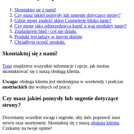
Skontaktuj się z nami!
Czy masz jakieś pomysły lub sugestie dotyczące strony?
Gdzie mogę znaleźć sklep Cosmeterie blisko mnie?
Czy mogę jako odsprzedawca kupić u was produkty taniej?
Znalazła/em błąd / coś nie działa.
Produkt jest tańszy w innym sklepie
Chciałbym ocenić produkt.
Skontaktuj się z nami!
Tutaj
znajdziesz wszystkie informacje i opcje, jak można
skontaktować się z naszą obsługą klienta.
Uwaga:
obsługa klienta jest niedostępna w weekendy i podczas
austriackich
dni wolnych od pracy
.
Czy masz jakieś pomysły lub sugestie dotyczące
strony?
Doceniamy wszelkie uwagi i sugestie, aby móc poprawić nasz
serwis oraz asortyment. Skontaktuj się z naszą
obsługą klienta
.
Czekamy na twoje opinie!