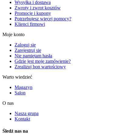
Wysyłka i dostawa
Zwroty i zwrot kosztów
Promocje i kupony
Potrzebujesz więcej pomocy?
Klienci firmowi
Moje konto
Zaloguj się
Zarejestruj się
Nie pamiętam hasła
Gdzie jest moje zamówienie?
Zrealizuj bon wartościowy
Warto wiedzieć
Magazyn
Salon
O nas
Nasza grupa
Kontakt
Śledź nas na