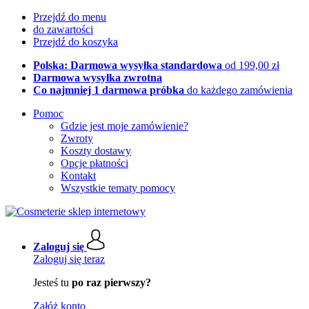
Przejdź do menu
do zawartości
Przejdź do koszyka
Polska: Darmowa wysyłka standardowa
od 199,00 zł
Darmowa wysyłka zwrotna
Co najmniej 1 darmowa próbka
do każdego zamówienia
Pomoc
Gdzie jest moje zamówienie?
Zwroty
Koszty dostawy
Opcje płatności
Kontakt
Wszystkie tematy pomocy
Zaloguj się
Zaloguj się teraz
Jesteś tu
po raz pierwszy?
Załóż konto