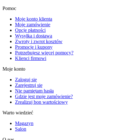
Pomoc
Moje konto klienta
Moje zamówienie
Opcje płatności
Wysyłka i dostawa
Zwroty i zwrot kosztów
Promocje i kupony
Potrzebujesz więcej pomocy?
Klienci firmowi
Moje konto
Zaloguj się
Zarejestruj się
Nie pamiętam hasła
Gdzie jest moje zamówienie?
Zrealizuj bon wartościowy
Warto wiedzieć
Magazyn
Salon
O nas