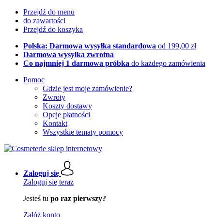
Przejdź do menu
do zawartości
Przejdź do koszyka
Polska: Darmowa wysyłka standardowa
od 199,00 zł
Darmowa wysyłka zwrotna
Co najmniej 1 darmowa próbka
do każdego zamówienia
Pomoc
Gdzie jest moje zamówienie?
Zwroty
Koszty dostawy
Opcje płatności
Kontakt
Wszystkie tematy pomocy
Zaloguj się
Zaloguj się teraz
Jesteś tu
po raz pierwszy?
Załóż konto