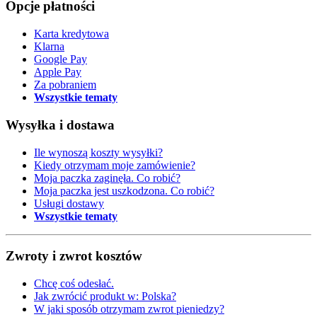
Opcje płatności
Karta kredytowa
Klarna
Google Pay
Apple Pay
Za pobraniem
Wszystkie tematy
Wysyłka i dostawa
Ile wynoszą koszty wysyłki?
Kiedy otrzymam moje zamówienie?
Moja paczka zaginęła. Co robić?
Moja paczka jest uszkodzona. Co robić?
Usługi dostawy
Wszystkie tematy
Zwroty i zwrot kosztów
Chcę coś odesłać.
Jak zwrócić produkt w: Polska?
W jaki sposób otrzymam zwrot pieniedzy?