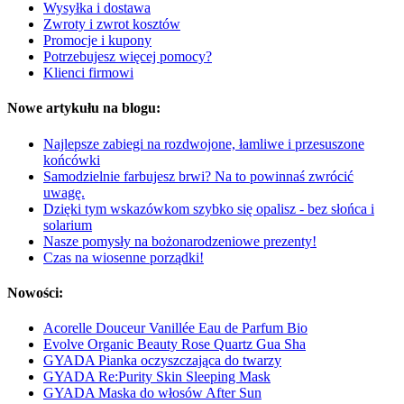
Wysyłka i dostawa
Zwroty i zwrot kosztów
Promocje i kupony
Potrzebujesz więcej pomocy?
Klienci firmowi
Nowe artykułu na blogu:
Najlepsze zabiegi na rozdwojone, łamliwe i przesuszone
końcówki
Samodzielnie farbujesz brwi? Na to powinnaś zwrócić
uwagę.
Dzięki tym wskazówkom szybko się opalisz - bez słońca i
solarium
Nasze pomysły na bożonarodzeniowe prezenty!
Czas na wiosenne porządki!
Nowości:
Acorelle Douceur Vanillée Eau de Parfum Bio
Evolve Organic Beauty Rose Quartz Gua Sha
GYADA Pianka oczyszczająca do twarzy
GYADA Re:Purity Skin Sleeping Mask
GYADA Maska do włosów After Sun