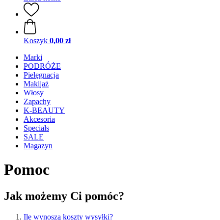
Koszyk
0,00 zł
Marki
PODRÓŻE
Pielęgnacja
Makijaż
Włosy
Zapachy
K-BEAUTY
Akcesoria
Specials
SALE
Magazyn
Pomoc
Jak możemy Ci pomóc?
Ile wynoszą koszty wysyłki?