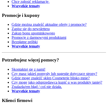
Chcę zgłosić reklamację.
Wszystkie tematy
Promocje i kupony
Gdzie można znaleźć aktualne oferty i promocje?
Zapisz się do newslettera
Zakup bonu upominkowego
Promocje z darmowymi produktami
Bezpłatne próbki
Wszystkie tematy
Potrzebujesz więcej pomocy?
Skontaktuj się z nami!
Czy masz jakieś pomysły lub sugestie dotyczące strony?
Gdzie mogę znaleźć sklep Cosmeterie blisko mnie?
Czy mogę jako odsprzedawca kupić u was produkty taniej?
Znalazła/em błąd / coś nie działa.
Wszystkie tematy
Klienci firmowi