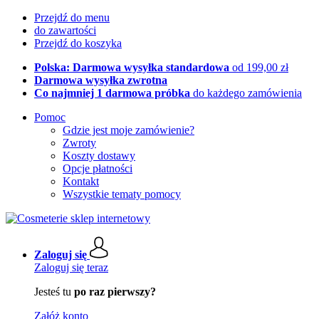
Przejdź do menu
do zawartości
Przejdź do koszyka
Polska: Darmowa wysyłka standardowa
od 199,00 zł
Darmowa wysyłka zwrotna
Co najmniej 1 darmowa próbka
do każdego zamówienia
Pomoc
Gdzie jest moje zamówienie?
Zwroty
Koszty dostawy
Opcje płatności
Kontakt
Wszystkie tematy pomocy
Zaloguj się
Zaloguj się teraz
Jesteś tu
po raz pierwszy?
Załóż konto