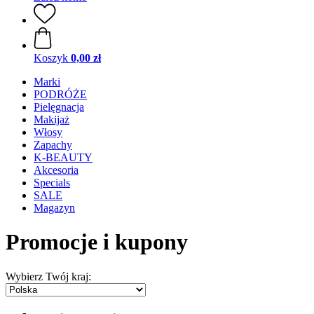
Koszyk
0,00 zł
Marki
PODRÓŻE
Pielęgnacja
Makijaż
Włosy
Zapachy
K-BEAUTY
Akcesoria
Specials
SALE
Magazyn
Promocje i kupony
Wybierz Twój kraj: