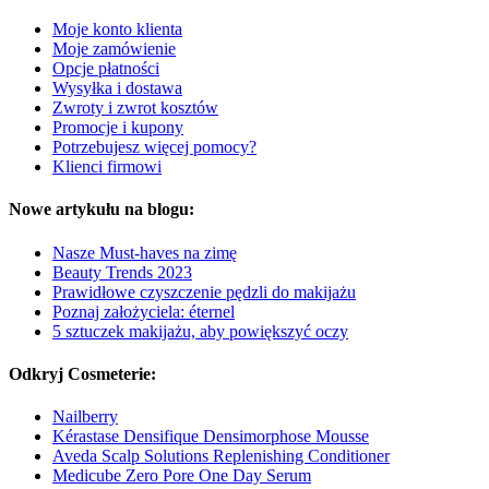
Moje konto klienta
Moje zamówienie
Opcje płatności
Wysyłka i dostawa
Zwroty i zwrot kosztów
Promocje i kupony
Potrzebujesz więcej pomocy?
Klienci firmowi
Nowe artykułu na blogu:
Nasze Must-haves na zimę
Beauty Trends 2023
Prawidłowe czyszczenie pędzli do makijażu
Poznaj założyciela: éternel
5 sztuczek makijażu, aby powiększyć oczy
Odkryj Cosmeterie:
Nailberry
Kérastase Densifique Densimorphose Mousse
Aveda Scalp Solutions Replenishing Conditioner
Medicube Zero Pore One Day Serum