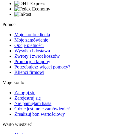
Pomoc
Moje konto klienta
Moje zamówienie
Opcje płatności
Wysyłka i dostawa
Zwroty i zwrot kosztów
Promocje i kupony
Potrzebujesz więcej pomocy?
Klienci firmowi
Moje konto
Zaloguj się
Zarejestruj się
Nie pamiętam hasła
Gdzie jest moje zamówienie?
Zrealizuj bon wartościowy
Warto wiedzieć