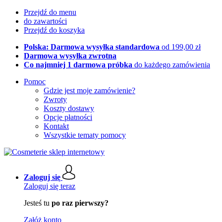
Przejdź do menu
do zawartości
Przejdź do koszyka
Polska: Darmowa wysyłka standardowa
od 199,00 zł
Darmowa wysyłka zwrotna
Co najmniej 1 darmowa próbka
do każdego zamówienia
Pomoc
Gdzie jest moje zamówienie?
Zwroty
Koszty dostawy
Opcje płatności
Kontakt
Wszystkie tematy pomocy
Zaloguj się
Zaloguj się teraz
Jesteś tu
po raz pierwszy?
Załóż konto