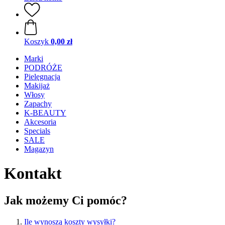
Koszyk
0,00 zł
Marki
PODRÓŻE
Pielęgnacja
Makijaż
Włosy
Zapachy
K-BEAUTY
Akcesoria
Specials
SALE
Magazyn
Kontakt
Jak możemy Ci pomóc?
Ile wynoszą koszty wysyłki?