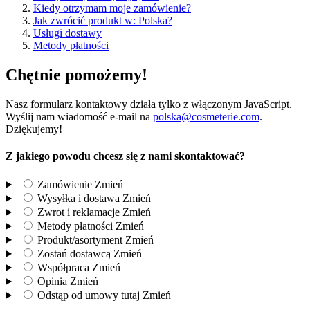
Kiedy otrzymam moje zamówienie?
Jak zwrócić produkt w: Polska?
Usługi dostawy
Metody płatności
Chętnie pomożemy!
Nasz formularz kontaktowy działa tylko z włączonym JavaScript.
Wyślij nam wiadomość e-mail na
polska@cosmeterie.com
.
Dziękujemy!
Z jakiego powodu chcesz się z nami skontaktować?
Zamówienie
Zmień
Wysyłka i dostawa
Zmień
Zwrot i reklamacje
Zmień
Metody płatności
Zmień
Produkt/asortyment
Zmień
Zostań dostawcą
Zmień
Współpraca
Zmień
Opinia
Zmień
Odstąp od umowy tutaj
Zmień