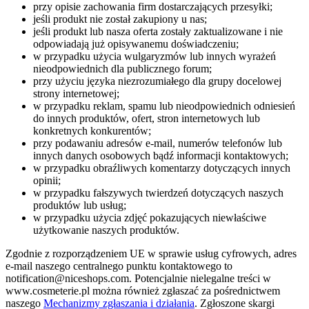
przy opisie zachowania firm dostarczających przesyłki;
jeśli produkt nie został zakupiony u nas;
jeśli produkt lub nasza oferta zostały zaktualizowane i nie
odpowiadają już opisywanemu doświadczeniu;
w przypadku użycia wulgaryzmów lub innych wyrażeń
nieodpowiednich dla publicznego forum;
przy użyciu języka niezrozumiałego dla grupy docelowej
strony internetowej;
w przypadku reklam, spamu lub nieodpowiednich odniesień
do innych produktów, ofert, stron internetowych lub
konkretnych konkurentów;
przy podawaniu adresów e-mail, numerów telefonów lub
innych danych osobowych bądź informacji kontaktowych;
w przypadku obraźliwych komentarzy dotyczących innych
opinii;
w przypadku fałszywych twierdzeń dotyczących naszych
produktów lub usług;
w przypadku użycia zdjęć pokazujących niewłaściwe
użytkowanie naszych produktów.
Zgodnie z rozporządzeniem UE w sprawie usług cyfrowych, adres
e-mail naszego centralnego punktu kontaktowego to
notification@niceshops.com. Potencjalnie nielegalne treści w
www.cosmeterie.pl można również zgłaszać za pośrednictwem
naszego
Mechanizmy zgłaszania i działania
. Zgłoszone skargi