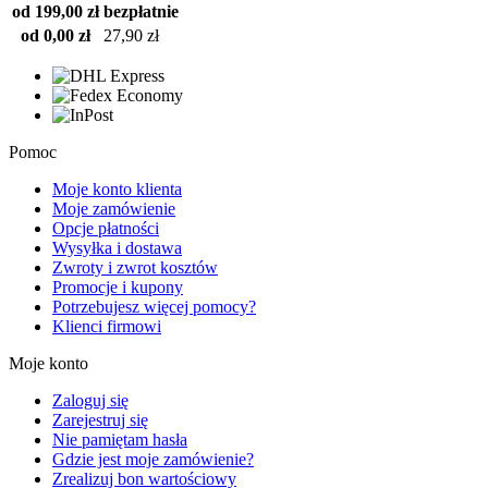
od 199,00 zł
bezpłatnie
od 0,00 zł
27,90 zł
Pomoc
Moje konto klienta
Moje zamówienie
Opcje płatności
Wysyłka i dostawa
Zwroty i zwrot kosztów
Promocje i kupony
Potrzebujesz więcej pomocy?
Klienci firmowi
Moje konto
Zaloguj się
Zarejestruj się
Nie pamiętam hasła
Gdzie jest moje zamówienie?
Zrealizuj bon wartościowy