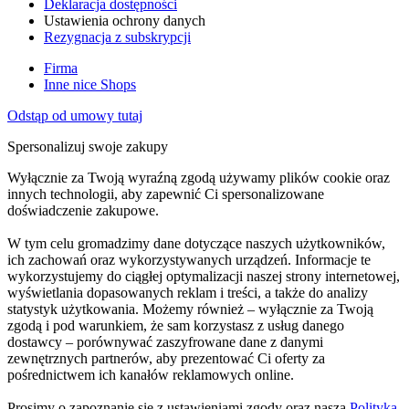
Deklaracja dostępności
Ustawienia ochrony danych
Rezygnacja z subskrypcji
Firma
Inne nice Shops
Odstąp od umowy tutaj
Spersonalizuj swoje zakupy
Wyłącznie za Twoją wyraźną zgodą używamy plików cookie oraz
innych technologii, aby zapewnić Ci spersonalizowane
doświadczenie zakupowe.
W tym celu gromadzimy dane dotyczące naszych użytkowników,
ich zachowań oraz wykorzystywanych urządzeń. Informacje te
wykorzystujemy do ciągłej optymalizacji naszej strony internetowej,
wyświetlania dopasowanych reklam i treści, a także do analizy
statystyk użytkowania. Możemy również – wyłącznie za Twoją
zgodą i pod warunkiem, że sam korzystasz z usług danego
dostawcy – porównywać zaszyfrowane dane z danymi
zewnętrznych partnerów, aby prezentować Ci oferty za
pośrednictwem ich kanałów reklamowych online.
Prosimy o zapoznanie się z ustawieniami zgody oraz naszą
Polityką