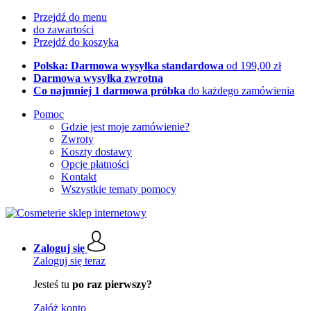
Przejdź do menu
do zawartości
Przejdź do koszyka
Polska: Darmowa wysyłka standardowa
od 199,00 zł
Darmowa wysyłka zwrotna
Co najmniej 1 darmowa próbka
do każdego zamówienia
Pomoc
Gdzie jest moje zamówienie?
Zwroty
Koszty dostawy
Opcje płatności
Kontakt
Wszystkie tematy pomocy
Zaloguj się
Zaloguj się teraz
Jesteś tu
po raz pierwszy?
Załóż konto