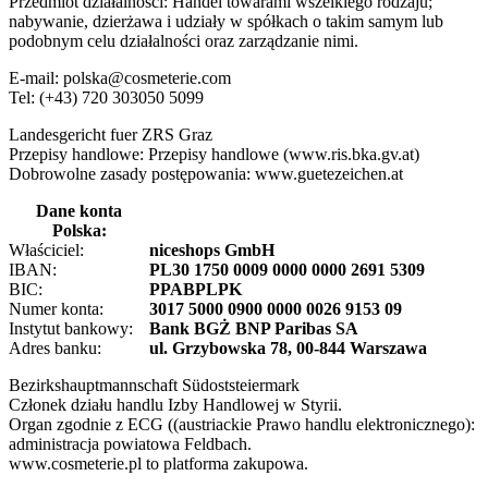
Przedmiot działalności: Handel towarami wszelkiego rodzaju;
nabywanie, dzierżawa i udziały w spółkach o takim samym lub
podobnym celu działalności oraz zarządzanie nimi.
E-mail: polska@cosmeterie.com
Tel: (+43) 720 303050 5099
Landesgericht fuer ZRS Graz
Przepisy handlowe: Przepisy handlowe (www.ris.bka.gv.at)
Dobrowolne zasady postępowania: www.guetezeichen.at
Dane konta
Polska:
Właściciel:
niceshops GmbH
IBAN:
PL30 1750 0009 0000 0000 2691 5309
BIC:
PPABPLPK
Numer konta:
3017 5000 0900 0000 0026 9153 09
Instytut bankowy:
Bank BGŻ BNP Paribas SA
Adres banku:
ul. Grzybowska 78, 00-844 Warszawa
Bezirkshauptmannschaft Südoststeiermark
Członek działu handlu Izby Handlowej w Styrii.
Organ zgodnie z ECG ((austriackie Prawo handlu elektronicznego):
administracja powiatowa Feldbach.
www.cosmeterie.pl to platforma zakupowa.