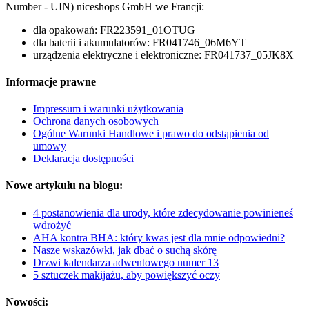
Number - UIN) niceshops GmbH we Francji:
dla opakowań: FR223591_01OTUG
dla baterii i akumulatorów: FR041746_06M6YT
urządzenia elektryczne i elektroniczne: FR041737_05JK8X
Informacje prawne
Impressum i warunki użytkowania
Ochrona danych osobowych
Ogólne Warunki Handlowe i prawo do odstąpienia od
umowy
Deklaracja dostępności
Nowe artykułu na blogu:
4 postanowienia dla urody, które zdecydowanie powinieneś
wdrożyć
AHA kontra BHA: który kwas jest dla mnie odpowiedni?
Nasze wskazówki, jak dbać o suchą skórę
Drzwi kalendarza adwentowego numer 13
5 sztuczek makijażu, aby powiększyć oczy
Nowości: