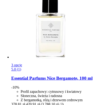
3 opcje
5.0 (1)
Essential Parfums
Nice Bergamote, 100 ml
-10%
Profil zapachowy: cytrusowy i kwiatowy
Słoneczna, świeża i radosna
Z bergamotką, różą i drzewem cedrowym
378,81 zł
420,91 zł
(3 788,10 zł / l)