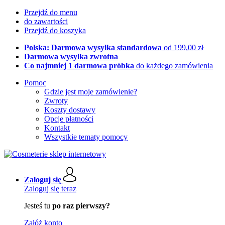
Przejdź do menu
do zawartości
Przejdź do koszyka
Polska: Darmowa wysyłka standardowa
od 199,00 zł
Darmowa wysyłka zwrotna
Co najmniej 1 darmowa próbka
do każdego zamówienia
Pomoc
Gdzie jest moje zamówienie?
Zwroty
Koszty dostawy
Opcje płatności
Kontakt
Wszystkie tematy pomocy
Zaloguj się
Zaloguj się teraz
Jesteś tu
po raz pierwszy?
Załóż konto