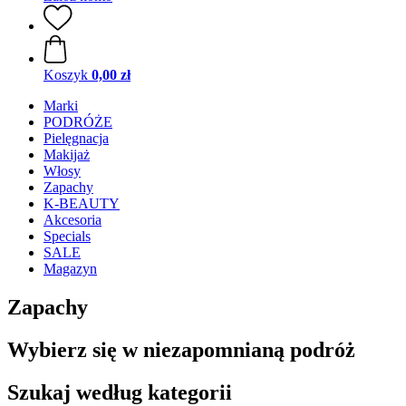
Koszyk
0,00 zł
Marki
PODRÓŻE
Pielęgnacja
Makijaż
Włosy
Zapachy
K-BEAUTY
Akcesoria
Specials
SALE
Magazyn
Zapachy
Wybierz się w niezapomnianą podróż
Szukaj według kategorii