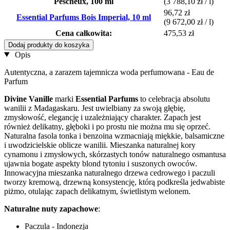
Pescheux, 100 ml
(3 788,10 zł / l)
96,72 zł
Essential Parfums Bois Imperial, 10 ml
(9 672,00 zł / l)
Cena całkowita:
475,53 zł
Dodaj produkty do koszyka
Opis
Autentyczna, a zarazem tajemnicza woda perfumowana - Eau de
Parfum
Divine Vanille
marki
Essential Parfums
to celebracja absolutu
wanilii z Madagaskaru. Jest uwielbiany za swoją głębię,
zmysłowość, elegancję i uzależniający charakter. Zapach jest
również delikatny, głęboki i po prostu nie można mu się oprzeć.
Naturalna fasola tonka i benzoina wzmacniają miękkie, balsamiczne
i uwodzicielskie oblicze wanilii. Mieszanka naturalnej kory
cynamonu i zmysłowych, skórzastych tonów naturalnego osmantusa
ujawnia bogate aspekty blond tytoniu i suszonych owoców.
Innowacyjna mieszanka naturalnego drzewa cedrowego i paczuli
tworzy kremową, drzewną konsystencję, którą podkreśla jedwabiste
piżmo, otulając zapach delikatnym, świetlistym welonem.
Naturalne nuty zapachowe
:
Paczula - Indonezja