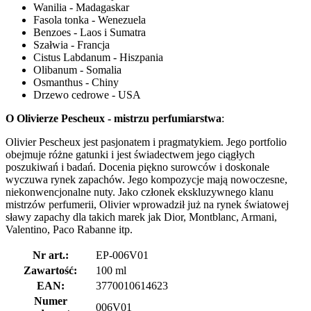
Wanilia - Madagaskar
Fasola tonka - Wenezuela
Benzoes - Laos i Sumatra
Szałwia - Francja
Cistus Labdanum - Hiszpania
Olibanum - Somalia
Osmanthus - Chiny
Drzewo cedrowe - USA
O Olivierze Pescheux - mistrzu perfumiarstwa
:
Olivier Pescheux jest pasjonatem i pragmatykiem. Jego portfolio
obejmuje różne gatunki i jest świadectwem jego ciągłych
poszukiwań i badań. Docenia piękno surowców i doskonale
wyczuwa rynek zapachów. Jego kompozycje mają nowoczesne,
niekonwencjonalne nuty. Jako członek ekskluzywnego klanu
mistrzów perfumerii, Olivier wprowadził już na rynek światowej
sławy zapachy dla takich marek jak Dior, Montblanc, Armani,
Valentino, Paco Rabanne itp.
Nr art.:
EP-006V01
Zawartość:
100 ml
EAN:
3770010614623
Numer
006V01