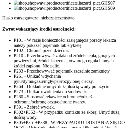
Hasło ostrzegawcze: niebezpieczeństwo
Zwrot wskazujący środki ostrożności:
P101 - W razie konieczności zasięgnięcia porady lekarza
należy pokazać pojemnik lub etykietę.
P102 - Chronić przed dziećmi.
P210 - Przechowywać z dala od źródeł ciepła, gorących
powierzchni, źródeł iskrzenia, otwartego ognia i innych
źródeł zapłonu. Nie palić.
P233 - Przechowywać pojemnik szczelnie zamknięty.
P261 - Unikać wdychania
pyłu/dymu/gazu/mgły/par/rozpylonej cieczy.
P264 - Dokładnie umyć dużą ilością wody po użyciu.
P273 - Unikać uwolnienia do środowiska.
P280 - Stosować rękawice ochronne/odzież
ochronną/ochronę oczu/ochronę twarzy.
P391 - Zebrać wyciek.
P302+P352 - W przypadku kontaktu ze skórą: Umyć dużą
ilością wody.
P305+P351+P338 - W PRZYPADKU DOSTANIA SIĘ DO
OCZU: Ostrożnie płukać wodą przez kilka minut. Wyjąć