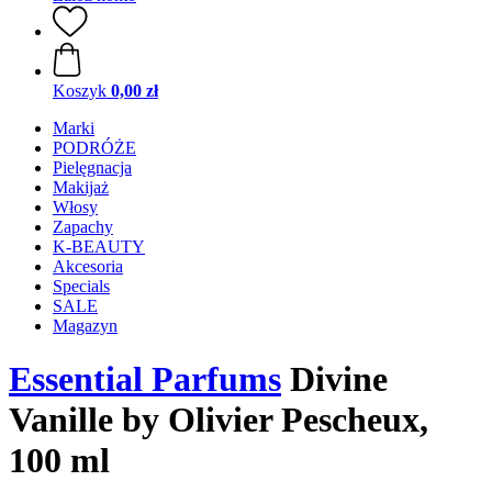
Koszyk
0,00 zł
Marki
PODRÓŻE
Pielęgnacja
Makijaż
Włosy
Zapachy
K-BEAUTY
Akcesoria
Specials
SALE
Magazyn
Essential Parfums
Divine
Vanille by Olivier Pescheux,
100 ml