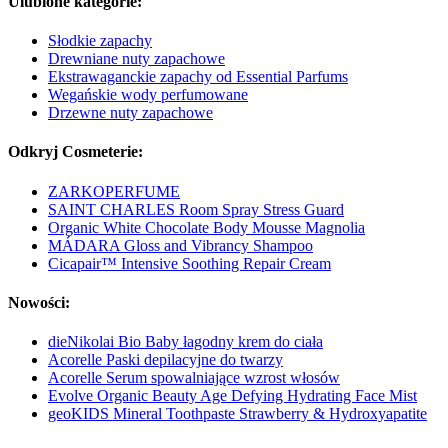
Ulubione kategorie:
Słodkie zapachy
Drewniane nuty zapachowe
Ekstrawaganckie zapachy od Essential Parfums
Wegańskie wody perfumowane
Drzewne nuty zapachowe
Odkryj Cosmeterie:
ZARKOPERFUME
SAINT CHARLES Room Spray Stress Guard
Organic White Chocolate Body Mousse Magnolia
MÁDARA Gloss and Vibrancy Shampoo
Cicapair™ Intensive Soothing Repair Cream
Nowości:
dieNikolai Bio Baby łagodny krem do ciała
Acorelle Paski depilacyjne do twarzy
Acorelle Serum spowalniające wzrost włosów
Evolve Organic Beauty Age Defying Hydrating Face Mist
geoKIDS Mineral Toothpaste Strawberry & Hydroxyapatite