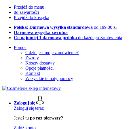
Przejdź do menu
do zawartości
Przejdź do koszyka
Polska: Darmowa wysyłka standardowa
od 199,00 zł
Darmowa wysyłka zwrotna
Co najmniej 1 darmowa próbka
do każdego zamówienia
Pomoc
Gdzie jest moje zamówienie?
Zwroty
Koszty dostawy
Opcje płatności
Kontakt
Wszystkie tematy pomocy
Zaloguj się
Zaloguj się teraz
Jesteś tu
po raz pierwszy?
Załóż konto