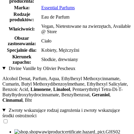
producenta:
Marka:
Essential Parfums
Rodzaje
Eau de Parfum
produktów:
Vegan, Nietestowane na zwierzętach, Available
Właściwości:
@ Store
Obszar
Ciało
zastosowania:
Specjalnie dla:
Kobiety, Mężczyźni
Kierunek
Słodkie, drewniany
zapachu:
Divine Vanille by Olivier Pescheux
Alcohol Denat, Parfum, Aqua, Ethylhexyl Methoxycinnamate,
Cumarin, Butyl Methoxydibenzoylmethane, Ethylhexyl Salicylate,
Benzoic Acid,
Limonene
,
Linalool
, Pentaerythrityl Tetra-Di-T-
Butylhydroxyhydrocinnamate, Benzylbenzoat,
Geraniol
,
Cinnamal
, Bht
Zwroty wskazujące rodzaj zagrożenia i zwroty wskazujące
środki ostrożności