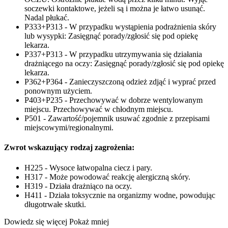
soczewki kontaktowe, jeżeli są i można je łatwo usunąć.
Nadal płukać.
P333+P313 - W przypadku wystąpienia podrażnienia skóry
lub wysypki: Zasięgnąć porady/zgłosić się pod opiekę
lekarza.
P337+P313 - W przypadku utrzymywania się działania
drażniącego na oczy: Zasięgnąć porady/zgłosić się pod opiekę
lekarza.
P362+P364 - Zanieczyszczoną odzież zdjąć i wyprać przed
ponownym użyciem.
P403+P235 - Przechowywać w dobrze wentylowanym
miejscu. Przechowywać w chłodnym miejscu.
P501 - Zawartość/pojemnik usuwać zgodnie z przepisami
miejscowymi/regionalnymi.
Zwrot wskazujący rodzaj zagrożenia:
H225 - Wysoce łatwopalna ciecz i pary.
H317 - Może powodować reakcję alergiczną skóry.
H319 - Działa drażniąco na oczy.
H411 - Działa toksycznie na organizmy wodne, powodując
długotrwałe skutki.
Dowiedz się więcej
Pokaż mniej