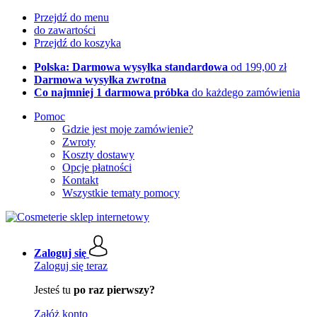
Przejdź do menu
do zawartości
Przejdź do koszyka
Polska: Darmowa wysyłka standardowa
od 199,00 zł
Darmowa wysyłka zwrotna
Co najmniej 1 darmowa próbka
do każdego zamówienia
Pomoc
Gdzie jest moje zamówienie?
Zwroty
Koszty dostawy
Opcje płatności
Kontakt
Wszystkie tematy pomocy
Zaloguj się
Zaloguj się teraz
Jesteś tu
po raz pierwszy?
Załóż konto