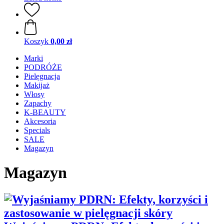
Koszyk
0,00 zł
Marki
PODRÓŻE
Pielęgnacja
Makijaż
Włosy
Zapachy
K-BEAUTY
Akcesoria
Specials
SALE
Magazyn
Magazyn