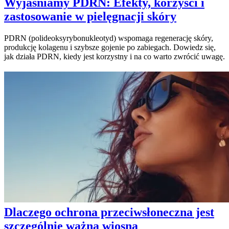
Wyjaśniamy PDRN: Efekty, korzyści i
zastosowanie w pielęgnacji skóry
PDRN (polideoksyrybonukleotyd) wspomaga regenerację skóry,
produkcję kolagenu i szybsze gojenie po zabiegach. Dowiedz się,
jak działa PDRN, kiedy jest korzystny i na co warto zwrócić uwagę.
Dlaczego ochrona przeciwsłoneczna jest
szczególnie ważna wiosną