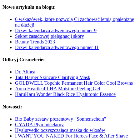
Nowe artykułu na blogu:
6 wskazówek, które pozwolą Ci zachować letnią opaleniznę
na dłużej!
Drzwi kalendarza adwentowego numer 9
Sekret zasadowej pielęgnacji skóry
Beauty Trends 2023
Drzwi kalendarza adwentowego numer 11
Odkryj Cosmeterie:
Dr. Althea
Tata Harper Skincare Clarifying Mask
GOLDWELL Topchic Permanent Hair Color Cool Browns
Anua Heartleaf LHA Moisture Peeling Gel
HaruHaru Wonder Black Rice Hyaluronic Essence
Nowości:
Bio Baby zestaw prezentowy "Sonnenschein"
GYADA Płyn micelarny
Hyalurvedic oczyszczająca maska do włosów
I WANT YOU NAKED For Heroes Face & After Shave