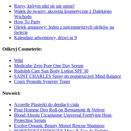
Rzęsy, którym nikt się nie oprze!
Wałek do twarzy: akceoria kosmetyczne z Dalekiego
Wschodu
How To Party
Olejek arganowy: Jeden z najcenniejszych olejków na
świecie
Kalendarz adwentowy, drzwi nr 9
Odkryj Cosmeterie:
Wild
Medicube Zero Pore One Day Serum
Rudolph Care Sun Body Lotion SPF 30
SAINT CHARLES Spray do pomieszczeń Mind Balance
Cosrx Propolis Synergy Toner
Nowości:
Acorelle Plasterki do depilacji ciała
Pour Homme Deo Roll-on Bergamotte & Vetiver
Blond Absolu Cicaplasme Universal Fortifying Heat-
Protecting Serum
Evolve Organic Beauty Monoi Rescue Shampoo
BORNTOSTANDOUT® Musc X Eau de Toilette