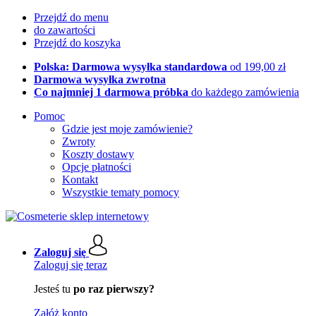
Przejdź do menu
do zawartości
Przejdź do koszyka
Polska: Darmowa wysyłka standardowa
od 199,00 zł
Darmowa wysyłka zwrotna
Co najmniej 1 darmowa próbka
do każdego zamówienia
Pomoc
Gdzie jest moje zamówienie?
Zwroty
Koszty dostawy
Opcje płatności
Kontakt
Wszystkie tematy pomocy
Zaloguj się
Zaloguj się teraz
Jesteś tu
po raz pierwszy?
Załóż konto