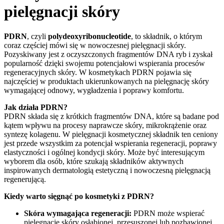
pielęgnacji skóry
PDRN
, czyli
polydeoxyribonucleotide
, to składnik, o którym
coraz częściej mówi się w nowoczesnej pielęgnacji skóry.
Pozyskiwany jest z oczyszczonych fragmentów DNA ryb i zyskał
popularność dzięki swojemu potencjałowi wspierania procesów
regeneracyjnych skóry. W kosmetykach PDRN pojawia się
najczęściej w produktach ukierunkowanych na pielęgnację skóry
wymagającej odnowy, wygładzenia i poprawy komfortu.
Jak działa PDRN?
PDRN składa się z krótkich fragmentów DNA, które są badane pod
kątem wpływu na procesy naprawcze skóry, mikrokrążenie oraz
syntezę kolagenu. W pielęgnacji kosmetycznej składnik ten ceniony
jest przede wszystkim za potencjał wspierania regeneracji, poprawy
elastyczności i ogólnej kondycji skóry. Może być interesującym
wyborem dla osób, które szukają składników aktywnych
inspirowanych dermatologią estetyczną i nowoczesną pielęgnacją
regenerującą.
Kiedy warto sięgnąć po kosmetyki z PDRN?
Skóra wymagająca regeneracji:
PDRN może wspierać
pielęgnację skóry osłabionej, przesuszonej lub pozbawionej