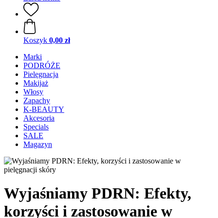
Koszyk
0,00 zł
Marki
PODRÓŻE
Pielęgnacja
Makijaż
Włosy
Zapachy
K-BEAUTY
Akcesoria
Specials
SALE
Magazyn
Wyjaśniamy PDRN: Efekty,
korzyści i zastosowanie w