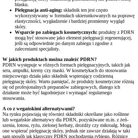
blasku.
Pielęgnacja anti-aging:
składnik ten jest często
wykorzystywany w formułach ukierunkowanych na poprawę
elastyczności, wygładzenie i bardziej promienny wygląd
skóry.
Wsparcie po zabiegach kosmetycznych:
produkty z PDRN
mogą być stosowane jako element pielęgnacji regenerującej,
jeśli są odpowiednie po danym zabiegu i zgodne z
zaleceniami specjalisty.
W jakich produktach można znaleźć PDRN?
PDRN występuje w różnych formach pielęgnacyjnych, takich jak
sera, ampułki, kremy czy maski. W kosmetykach do stosowania
miejscowego działa jako składnik wspierający codzienną
pielęgnację skóry. Warto pamiętać, że produkty kosmetyczne różnią
się od profesjonalnych preparatów zabiegowych, dlatego ich
działanie może być łagodniejsze i wymagać regularnego
stosowania.
A co z wegańskimi alternatywami?
Na rynku pojawiają się również składniki określane jako roślinne
lub wegańskie alternatywy dla PDRN, pozyskiwane m.in. z żeń-
szenia, lotosu, ryżu, zielonej herbaty, drożdży czy mikroalg. Mogą
one wspierać pielęgnację skóry, jednak nie zawsze działają w taki
sam sposób jak klasyczny PDRN pochodzenia rybiego. Różnice