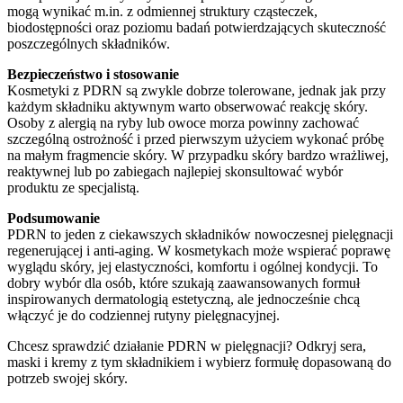
mogą wynikać m.in. z odmiennej struktury cząsteczek,
biodostępności oraz poziomu badań potwierdzających skuteczność
poszczególnych składników.
Bezpieczeństwo i stosowanie
Kosmetyki z PDRN są zwykle dobrze tolerowane, jednak jak przy
każdym składniku aktywnym warto obserwować reakcję skóry.
Osoby z alergią na ryby lub owoce morza powinny zachować
szczególną ostrożność i przed pierwszym użyciem wykonać próbę
na małym fragmencie skóry. W przypadku skóry bardzo wrażliwej,
reaktywnej lub po zabiegach najlepiej skonsultować wybór
produktu ze specjalistą.
Podsumowanie
PDRN to jeden z ciekawszych składników nowoczesnej pielęgnacji
regenerującej i anti-aging. W kosmetykach może wspierać poprawę
wyglądu skóry, jej elastyczności, komfortu i ogólnej kondycji. To
dobry wybór dla osób, które szukają zaawansowanych formuł
inspirowanych dermatologią estetyczną, ale jednocześnie chcą
włączyć je do codziennej rutyny pielęgnacyjnej.
Chcesz sprawdzić działanie PDRN w pielęgnacji? Odkryj sera,
maski i kremy z tym składnikiem i wybierz formułę dopasowaną do
potrzeb swojej skóry.