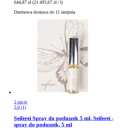
644,87 zł
(21 495,67 zł / l)
Darmowa dostawa do 11 sierpnia
2 opcje
5.0 (1)
Seiferei
Spray do poduszek 5 ml, Seiferei -​
spray do poduszek, 5 ml