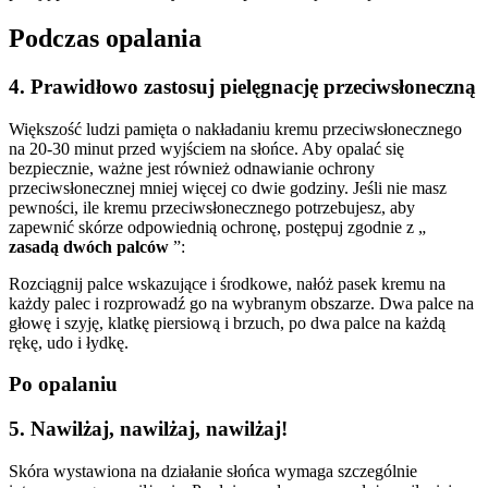
Podczas opalania
4. Prawidłowo zastosuj pielęgnację przeciwsłoneczną
Większość ludzi pamięta o nakładaniu kremu przeciwsłonecznego
na 20-30 minut przed wyjściem na słońce. Aby opalać się
bezpiecznie, ważne jest również odnawianie ochrony
przeciwsłonecznej mniej więcej co dwie godziny. Jeśli nie masz
pewności, ile kremu przeciwsłonecznego potrzebujesz, aby
zapewnić skórze odpowiednią ochronę, postępuj zgodnie z „
zasadą dwóch palców
”:
Rozciągnij palce wskazujące i środkowe, nałóż pasek kremu na
każdy palec i rozprowadź go na wybranym obszarze. Dwa palce na
głowę i szyję, klatkę piersiową i brzuch, po dwa palce na każdą
rękę, udo i łydkę.
Po opalaniu
5. Nawilżaj, nawilżaj, nawilżaj!
Skóra wystawiona na działanie słońca wymaga szczególnie