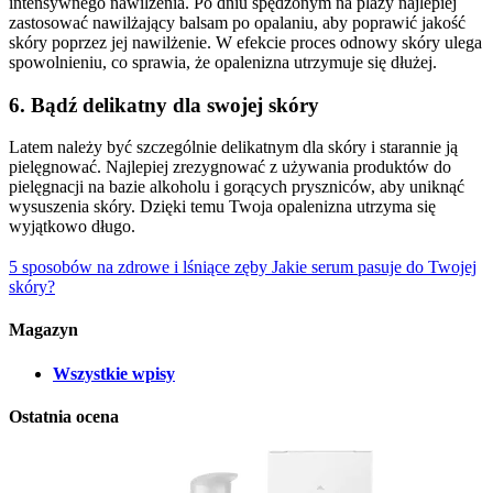
intensywnego nawilżenia. Po dniu spędzonym na plaży najlepiej
zastosować nawilżający balsam po opalaniu, aby poprawić jakość
skóry poprzez jej nawilżenie. W efekcie proces odnowy skóry ulega
spowolnieniu, co sprawia, że opalenizna utrzymuje się dłużej.
6. Bądź delikatny dla swojej skóry
Latem należy być szczególnie delikatnym dla skóry i starannie ją
pielęgnować. Najlepiej zrezygnować z używania produktów do
pielęgnacji na bazie alkoholu i gorących pryszniców, aby uniknąć
wysuszenia skóry. Dzięki temu Twoja opalenizna utrzyma się
wyjątkowo długo.
5 sposobów na zdrowe i lśniące zęby
Jakie serum pasuje do Twojej
skóry?
Magazyn
Wszystkie wpisy
Ostatnia ocena