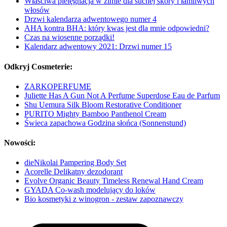
Właściwa pielęgnacja w zimie dla suchej skóry i łamliwych
włosów
Drzwi kalendarza adwentowego numer 4
AHA kontra BHA: który kwas jest dla mnie odpowiedni?
Czas na wiosenne porządki!
Kalendarz adwentowy 2021: Drzwi numer 15
Odkryj Cosmeterie:
ZARKOPERFUME
Juliette Has A Gun Not A Perfume Superdose Eau de Parfum
Shu Uemura Silk Bloom Restorative Conditioner
PURITO Mighty Bamboo Panthenol Cream
Świeca zapachowa Godzina słońca (Sonnenstund)
Nowości:
dieNikolai Pampering Body Set
Acorelle Delikatny dezodorant
Evolve Organic Beauty Timeless Renewal Hand Cream
GYADA Co-wash modelujący do loków
Bio kosmetyki z winogron - zestaw zapoznawczy