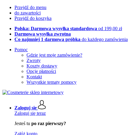
Przejdź do menu
do zawartości
Przejdź do koszyka
Polska: Darmowa wysyłka standardowa
od 199,00 zł
Darmowa wysyłka zwrotna
Co najmniej 1 darmowa próbka
do każdego zamówienia
Pomoc
Gdzie jest moje zamówienie?
Zwroty
Koszty dostawy
Opcje płatności
Kontakt
Wszystkie tematy pomocy
Zaloguj się
Zaloguj się teraz
Jesteś tu
po raz pierwszy?
Załóż konto