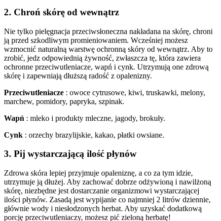
2. Chroń skórę od wewnątrz
Nie tylko pielęgnacja przeciwsłoneczna nakładana na skórę, chroni
ją przed szkodliwym promieniowaniem. Wcześniej możesz
wzmocnić naturalną warstwę ochronną skóry od wewnątrz. Aby to
zrobić, jedz odpowiednią żywność, zwłaszcza tę, która zawiera
ochronne przeciwutleniacze, wapń i cynk. Utrzymują one zdrową
skórę i zapewniają dłuższą radość z opalenizny.
Przeciwutleniacze
: owoce cytrusowe, kiwi, truskawki, melony,
marchew, pomidory, papryka, szpinak.
Wapń
: mleko i produkty mleczne, jagody, brokuły.
Cynk
: orzechy brazylijskie, kakao, płatki owsiane.
3. Pij wystarczającą ilość płynów
Zdrowa skóra lepiej przyjmuje opaleniznę, a co za tym idzie,
utrzymuje ją dłużej. Aby zachować dobrze odżywioną i nawilżoną
skórę, niezbędne jest dostarczanie organizmowi wystarczającej
ilości płynów. Zasadą jest wypijanie co najmniej 2 litrów dziennie,
głównie wody i niesłodzonych herbat. Aby uzyskać dodatkową
porcję przeciwutleniaczy, możesz pić zieloną herbatę!