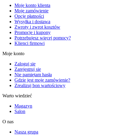
Moje konto klienta
Moje zamówienie
Opcje płatności
Wysyłka i dostawa
Zwroty i zwrot kosztów
Promocje i kupony
Potrzebujesz więcej pomocy?
Klienci firmowi
Moje konto
Zaloguj się
Zarejestruj się
Nie pamiętam hasła
Gdzie jest moje zamówienie?
Zrealizuj bon wartościowy
Warto wiedzieć
Magazyn
Salon
O nas
Nasza grupa