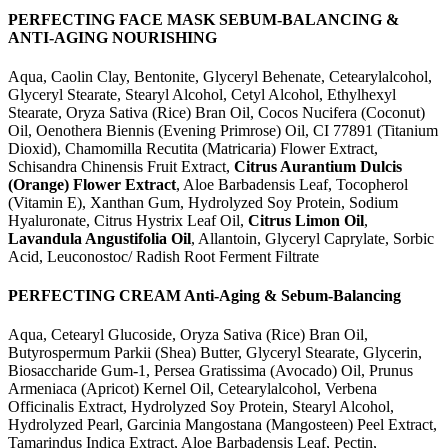
PERFECTING FACE MASK SEBUM-BALANCING &
ANTI-AGING NOURISHING
Aqua, Caolin Clay, Bentonite, Glyceryl Behenate, Cetearylalcohol,
Glyceryl Stearate, Stearyl Alcohol, Cetyl Alcohol, Ethylhexyl
Stearate, Oryza Sativa (Rice) Bran Oil, Cocos Nucifera (Coconut)
Oil, Oenothera Biennis (Evening Primrose) Oil, CI 77891 (Titanium
Dioxid), Chamomilla Recutita (Matricaria) Flower Extract,
Schisandra Chinensis Fruit Extract,
Citrus Aurantium Dulcis
(Orange) Flower Extract
, Aloe Barbadensis Leaf, Tocopherol
(Vitamin E), Xanthan Gum, Hydrolyzed Soy Protein, Sodium
Hyaluronate, Citrus Hystrix Leaf Oil,
Citrus Limon Oil
,
Lavandula Angustifolia Oil
, Allantoin, Glyceryl Caprylate, Sorbic
Acid, Leuconostoc/ Radish Root Ferment Filtrate
PERFECTING CREAM Anti-Aging & Sebum-Balancing
Aqua, Cetearyl Glucoside, Oryza Sativa (Rice) Bran Oil,
Butyrospermum Parkii (Shea) Butter, Glyceryl Stearate, Glycerin,
Biosaccharide Gum-1, Persea Gratissima (Avocado) Oil, Prunus
Armeniaca (Apricot) Kernel Oil, Cetearylalcohol, Verbena
Officinalis Extract, Hydrolyzed Soy Protein, Stearyl Alcohol,
Hydrolyzed Pearl, Garcinia Mangostana (Mangosteen) Peel Extract,
Tamarindus Indica Extract, Aloe Barbadensis Leaf, Pectin,