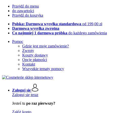
Przejdź do menu
do zawartości
Przejdź do koszyka
Polska: Darmowa wysyłka standardowa
od 199,00 zł
Darmowa wysyłka zwrotna
Co najmniej 1 darmowa próbka
do każdego zamówienia
Pomoc
Gdzie jest moje zamówienie?
Zwroty
Koszty dostawy
Opcje płatności
Kontakt
Wszystkie tematy pomocy
Zaloguj się
Zaloguj się teraz
Jesteś tu
po raz pierwszy?
Załóż konto