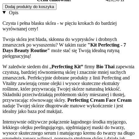
Dodaj produkty do koszyka
Opis
Czysta i pełna blasku skóra - w pięciu krokach do bardziej
wyrównanej cery!
Twoja skóra jest blada, skłonna do wyprysków i drobnych
zmarszczek po wysuszeniu? W takim razie
"Kit Perfecting - 7
Days Beauty Routine"
może stać się Twoją idealną rutyną
pielęgnacyjną!
W zaledwie siedem dni „
Perfecting Kit”
firmy
Bio Thai
zapewnia
czystszą, bardziej równomierną skórę i znacznie mniej suchych
zmarszczek. Perfekcyjnie dobrane produkty z linii Perfecting and
Vitality zawierają cenne olejki i wysoce skuteczne ekstrakty
roślinne, które przywracają Twojej skórze naturalną lekkość.
Składniki przeciwdziałają problemom skóry mieszanej i tłustej,
przywracając równowagę skóry.
Perfecting Cream Face Cream
nadaje Twojej skórze długotrwałe matowe wykończenie i jest
idealny jako baza pod makijaż.
Intensywnie odżywcze połączenie łagodnego środka myjącego,
lekkiego olejku peelingującego, ujędrniającej maski do twarzy,
wysoce skutecznego serum i matującego kremu do twarzy na długo
uzupełnia zapasy wilgoci, poprawia strukturę skóry i działa jak