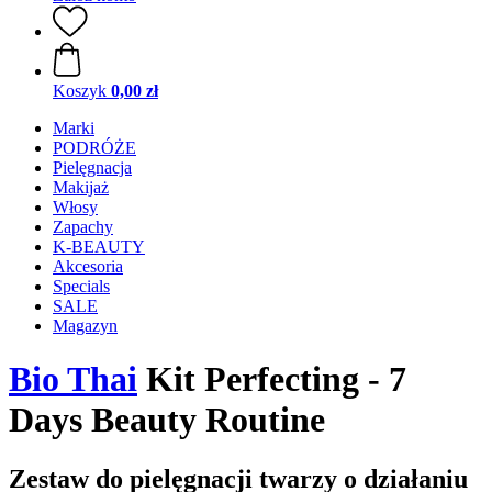
Koszyk
0,00 zł
Marki
PODRÓŻE
Pielęgnacja
Makijaż
Włosy
Zapachy
K-BEAUTY
Akcesoria
Specials
SALE
Magazyn
Bio Thai
Kit Perfecting - 7
Days Beauty Routine
Zestaw do pielęgnacji twarzy o działaniu