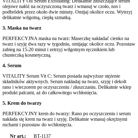
VITALITY Oil Serum Exfoliating: Delikatnie złuszczające serum
olejowe nałóż na oczyszczoną twarz i wmasuj w czoło, nos i
podbródek przez około dwie minuty. Omijaj okolice oczu. Wytrzyj
delikatnie wilgotną, ciepłą szmatką.
3. Maska na twarz
PERFEKCYJNA maska na twarz: Maseczkę nakładać cienko na
twarz i szyję dwa razy w tygodniu, omijając okolice oczu. Pozostaw
zabieg na 15-20 minut i zetrzyj wilgotnym ręcznikiem lub
chusteczką kosmetyczną.
4. Serum
VITALITY Serum Vit C: Serum posiada najwyższe stężenie
składników aktywnych. Serum nakładaj na twarz, szyję i dekolt
rano i wieczorem po oczyszczeniu / złuszczaniu. Delikatnie wklep
produkt palcami, aż do całkowitego wchłonięcia.
5. Krem do twarzy
PERFEKCYJNY krem do twarzy: Rano po oczyszczeniu i serum
nakłada się krem na twarz i szyję. Delikatnie wmasuj okrężnymi
ruchami i pozostaw do wchłonięcia.
Nr art.:
BT-1137