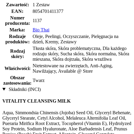
Zawartość:
1 Zestaw
EAN:
8054701411377
Numer
1137
producenta:
Marka:
Bio Thai
Rodzaje
Oleje, Peelingi, Oczyszczanie, Pielęgnacja na
produktów:
dzień, Kremy, Zestawy
Tłusta skóra, Skóra problematyczna, Dla każdego
Rodzaj
rodzaju skóry, Sucha skóra, Skóra normalna, Skóra
skóry:
mieszana, Skóra dojrzała, Skóra wrażliwa
Nietestowane na zwierzętach, Anti-Aging,
Właściwości:
Nawilżający, Available @ Store
Obszar
Twarz
zastosowania:
Składniki (INCI)
VITALITY CLEANSING MILK
Aqua, Simmondsia Chinensis (Jojoba) Seed Oil, Glyceryl Behenate,
Glyceryl Stearate, Cetyl Alcohol, Melaleuca Alternifolia Leaf Oil,
Pueraria Mirifica Root Extract, Tocopherol (Vitamin E), Hydrolyzed
Soy Protein, Sodium Hyaluronate, Aloe Barbadensis Leaf, Prunus