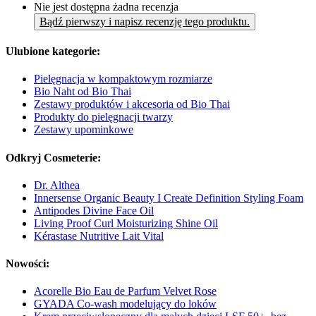
Nie jest dostępna żadna recenzja
Bądź pierwszy i napisz recenzję tego produktu.
Ulubione kategorie:
Pielęgnacja w kompaktowym rozmiarze
Bio Naht od Bio Thai
Zestawy produktów i akcesoria od Bio Thai
Produkty do pielęgnacji twarzy
Zestawy upominkowe
Odkryj Cosmeterie:
Dr. Althea
Innersense Organic Beauty I Create Definition Styling Foam
Antipodes Divine Face Oil
Living Proof Curl Moisturizing Shine Oil
Kérastase Nutritive Lait Vital
Nowości:
Acorelle Bio Eau de Parfum Velvet Rose
GYADA Co-wash modelujący do loków