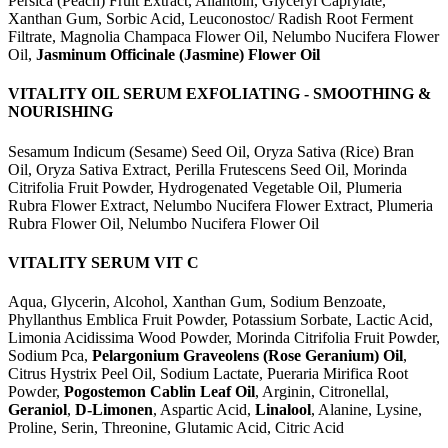
Persica (Peach) Fruit Extract, Allantoin, Glyceryl Caprylate,
Xanthan Gum, Sorbic Acid, Leuconostoc/ Radish Root Ferment
Filtrate, Magnolia Champaca Flower Oil, Nelumbo Nucifera Flower
Oil,
Jasminum Officinale (Jasmine) Flower Oil
VITALITY OIL SERUM EXFOLIATING - SMOOTHING &
NOURISHING
Sesamum Indicum (Sesame) Seed Oil, Oryza Sativa (Rice) Bran
Oil, Oryza Sativa Extract, Perilla Frutescens Seed Oil, Morinda
Citrifolia Fruit Powder, Hydrogenated Vegetable Oil, Plumeria
Rubra Flower Extract, Nelumbo Nucifera Flower Extract, Plumeria
Rubra Flower Oil, Nelumbo Nucifera Flower Oil
VITALITY SERUM VIT C
Aqua, Glycerin, Alcohol, Xanthan Gum, Sodium Benzoate,
Phyllanthus Emblica Fruit Powder, Potassium Sorbate, Lactic Acid,
Limonia Acidissima Wood Powder, Morinda Citrifolia Fruit Powder,
Sodium Pca,
Pelargonium Graveolens (Rose Geranium) Oil
,
Citrus Hystrix Peel Oil, Sodium Lactate, Pueraria Mirifica Root
Powder,
Pogostemon Cablin Leaf Oil
, Arginin, Citronellal,
Geraniol
,
D-Limonen
, Aspartic Acid,
Linalool
, Alanine, Lysine,
Proline, Serin, Threonine, Glutamic Acid, Citric Acid