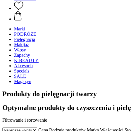
Marki
PODRÓŻE
Pielęgnacja
Makijaż
Włosy
Zapachy
K-BEAUTY
Akcesoria
Specials
SALE
Magazyn
Produkty do pielęgnacji twarzy
Optymalne produkty do czyszczenia i pielę
Filtrowanie i sortowanie
Cena
Rodzaje produktów
Marka
Właściwości
Sto