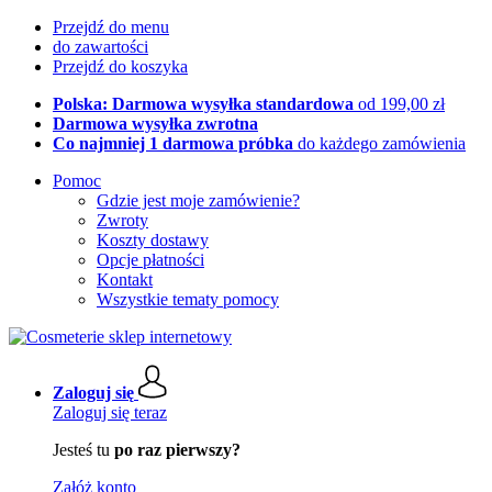
Przejdź do menu
do zawartości
Przejdź do koszyka
Polska: Darmowa wysyłka standardowa
od 199,00 zł
Darmowa wysyłka zwrotna
Co najmniej 1 darmowa próbka
do każdego zamówienia
Pomoc
Gdzie jest moje zamówienie?
Zwroty
Koszty dostawy
Opcje płatności
Kontakt
Wszystkie tematy pomocy
Zaloguj się
Zaloguj się teraz
Jesteś tu
po raz pierwszy?
Załóż konto