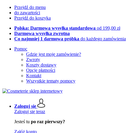
Przejdź do menu
do zawartości
Przejdź do koszyka
Polska: Darmowa wysyłka standardowa
od 199,00 zł
Darmowa wysyłka zwrotna
Co najmniej 1 darmowa próbka
do każdego zamówienia
Pomoc
Gdzie jest moje zamówienie?
Zwroty
Koszty dostawy
Opcje płatności
Kontakt
Wszystkie tematy pomocy
Zaloguj się
Zaloguj się teraz
Jesteś tu
po raz pierwszy?
Załóż konto