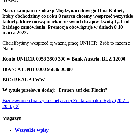
możesz:
Naszą kampanią z okazji Międzynarodowego Dnia Kobiet,
który obchodzimy co roku 8 marca chcemy wesprzeć wszystkie
kobiety, które muszą uciekać ze swoich krajów kwotą 1,- € od
każdego zamówienia. Promocja obowiązuje w dniach 8-10
marca 2022.
Chcielibyśmy wesprzeć tę ważną pracę UNHCR. Zrób to razem z
Nami:
Konto UNHCR 0958 3600 300 w Bank Austria, BLZ 12000
IBAN: AT 3911 0000 95836 00300
BIC: BKAUATWW
W tytule przelewu dodaj: „Frauen auf der Flucht”
Bizneswomen branży kosmetycznej
Znaki zodiaku: Ryby (20.2. -
20.3.) ♓
Magazyn
Wszystkie wpisy