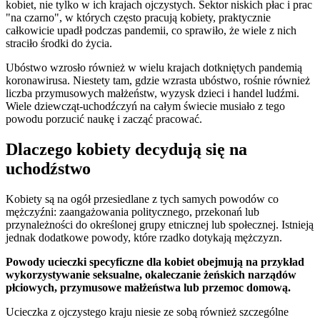
kobiet, nie tylko w ich krajach ojczystych. Sektor niskich płac i prac
"na czarno", w których często pracują kobiety, praktycznie
całkowicie upadł podczas pandemii, co sprawiło, że wiele z nich
straciło środki do życia.
Ubóstwo wzrosło również w wielu krajach dotkniętych pandemią
koronawirusa. Niestety tam, gdzie wzrasta ubóstwo, rośnie również
liczba przymusowych małżeństw, wyzysk dzieci i handel ludźmi.
Wiele dziewcząt-uchodźczyń na całym świecie musiało z tego
powodu porzucić naukę i zacząć pracować.
Dlaczego kobiety decydują się na
uchodźstwo
Kobiety są na ogół przesiedlane z tych samych powodów co
mężczyźni: zaangażowania politycznego, przekonań lub
przynależności do określonej grupy etnicznej lub społecznej. Istnieją
jednak dodatkowe powody, które rzadko dotykają mężczyzn.
Powody ucieczki specyficzne dla kobiet obejmują na przykład
wykorzystywanie seksualne, okaleczanie żeńskich narządów
płciowych, przymusowe małżeństwa lub przemoc domową.
Ucieczka z ojczystego kraju niesie ze sobą również szczególne