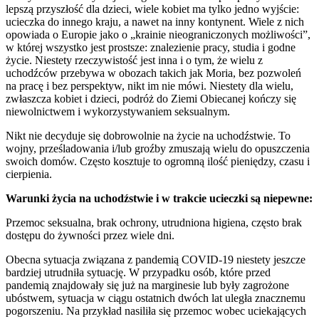
lepszą przyszłość dla dzieci, wiele kobiet ma tylko jedno wyjście:
ucieczka do innego kraju, a nawet na inny kontynent. Wiele z nich
opowiada o Europie jako o „krainie nieograniczonych możliwości”,
w której wszystko jest prostsze: znalezienie pracy, studia i godne
życie. Niestety rzeczywistość jest inna i o tym, że wielu z
uchodźców przebywa w obozach takich jak Moria, bez pozwoleń
na pracę i bez perspektyw, nikt im nie mówi. Niestety dla wielu,
zwłaszcza kobiet i dzieci, podróż do Ziemi Obiecanej kończy się
niewolnictwem i wykorzystywaniem seksualnym.
Nikt nie decyduje się dobrowolnie na życie na uchodźstwie. To
wojny, prześladowania i/lub groźby zmuszają wielu do opuszczenia
swoich domów. Często kosztuje to ogromną ilość pieniędzy, czasu i
cierpienia.
Warunki życia na uchodźstwie i w trakcie ucieczki są niepewne:
Przemoc seksualna, brak ochrony, utrudniona higiena, często brak
dostępu do żywności przez wiele dni.
Obecna sytuacja związana z pandemią COVID-19 niestety jeszcze
bardziej utrudniła sytuację. W przypadku osób, które przed
pandemią znajdowały się już na marginesie lub były zagrożone
ubóstwem, sytuacja w ciągu ostatnich dwóch lat uległa znacznemu
pogorszeniu. Na przykład nasiliła się przemoc wobec uciekających