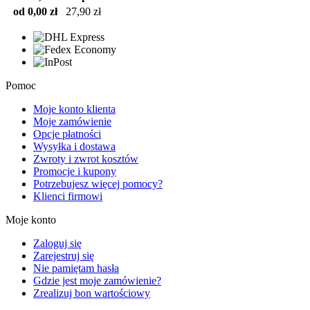
od 0,00 zł
27,90 zł
Pomoc
Moje konto klienta
Moje zamówienie
Opcje płatności
Wysyłka i dostawa
Zwroty i zwrot kosztów
Promocje i kupony
Potrzebujesz więcej pomocy?
Klienci firmowi
Moje konto
Zaloguj się
Zarejestruj się
Nie pamiętam hasła
Gdzie jest moje zamówienie?
Zrealizuj bon wartościowy