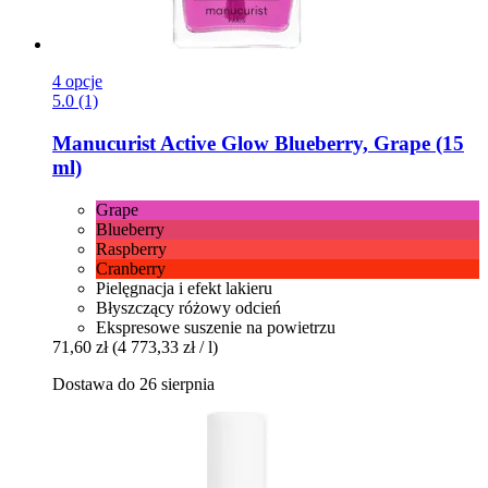
4 opcje
5.0 (1)
Manucurist
Active Glow Blueberry, Grape (15
ml)
Grape
Blueberry
Raspberry
Cranberry
Pielęgnacja i efekt lakieru
Błyszczący różowy odcień
Ekspresowe suszenie na powietrzu
71,60 zł
(4 773,33 zł / l)
Dostawa do 26 sierpnia