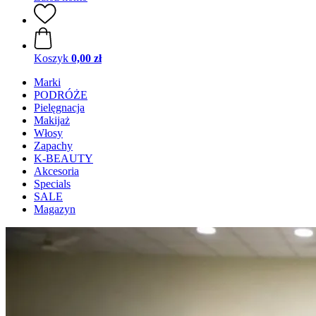
Koszyk
0,00 zł
Marki
PODRÓŻE
Pielęgnacja
Makijaż
Włosy
Zapachy
K-BEAUTY
Akcesoria
Specials
SALE
Magazyn