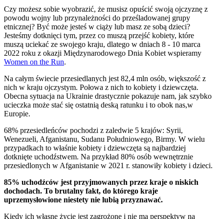
Czy możesz sobie wyobrazić, że musisz opuścić swoją ojczyznę z
powodu wojny lub przynależności do prześladowanej grupy
etnicznej? Być może jesteś w ciąży lub masz ze sobą dzieci?
Jesteśmy dotknięci tym, przez co muszą przejść kobiety, które
muszą uciekać ze swojego kraju, dlatego w dniach 8 - 10 marca
2022 roku z okazji Międzynarodowego Dnia Kobiet wspieramy
Women on the Run
.
Na całym świecie przesiedlanych jest 82,4 mln osób, większość z
nich w kraju ojczystym. Połowa z nich to kobiety i dziewczęta.
Obecna sytuacja na Ukrainie drastycznie pokazuje nam, jak szybko
ucieczka może stać się ostatnią deską ratunku i to obok nas,w
Europie.
68% przesiedleńców pochodzi z zaledwie 5 krajów: Syrii,
Wenezueli, Afganistanu, Sudanu Południowego, Birmy. W wielu
przypadkach to właśnie kobiety i dziewczęta są najbardziej
dotknięte uchodźstwem. Na przykład 80% osób wewnętrznie
przesiedlonych w Afganistanie w 2021 r. stanowiły kobiety i dzieci.
85% uchodźców jest przyjmowanych przez kraje o niskich
dochodach. To brutalny fakt, do którego kraje
uprzemysłowione niestety nie lubią przyznawać.
Kiedy ich własne życie jest zagrożone i nie ma perspektyw na