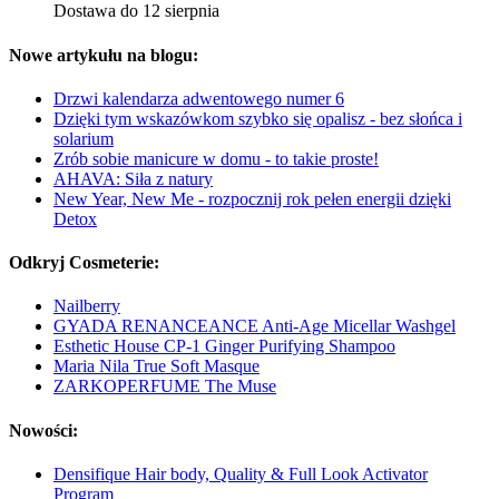
Dostawa do 12 sierpnia
Nowe artykułu na blogu:
Drzwi kalendarza adwentowego numer 6
Dzięki tym wskazówkom szybko się opalisz - bez słońca i
solarium
Zrób sobie manicure w domu - to takie proste!
AHAVA: Siła z natury
New Year, New Me - rozpocznij rok pełen energii dzięki
Detox
Odkryj Cosmeterie:
Nailberry
GYADA RENANCEANCE Anti-Age Micellar Washgel
Esthetic House CP-1 Ginger Purifying Shampoo
Maria Nila True Soft Masque
ZARKOPERFUME The Muse
Nowości:
Densifique Hair body, Quality & Full Look Activator
Program