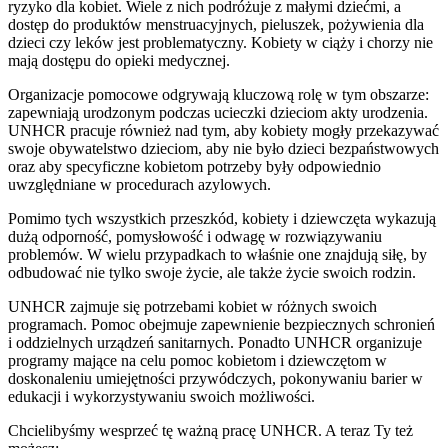
ryzyko dla kobiet. Wiele z nich podróżuje z małymi dziećmi, a
dostęp do produktów menstruacyjnych, pieluszek, pożywienia dla
dzieci czy leków jest problematyczny. Kobiety w ciąży i chorzy nie
mają dostępu do opieki medycznej.
Organizacje pomocowe odgrywają kluczową rolę w tym obszarze:
zapewniają urodzonym podczas ucieczki dzieciom akty urodzenia.
UNHCR pracuje również nad tym, aby kobiety mogły przekazywać
swoje obywatelstwo dzieciom, aby nie było dzieci bezpaństwowych
oraz aby specyficzne kobietom potrzeby były odpowiednio
uwzględniane w procedurach azylowych.
Pomimo tych wszystkich przeszkód, kobiety i dziewczęta wykazują
dużą odporność, pomysłowość i odwagę w rozwiązywaniu
problemów. W wielu przypadkach to właśnie one znajdują siłę, by
odbudować nie tylko swoje życie, ale także życie swoich rodzin.
UNHCR zajmuje się potrzebami kobiet w różnych swoich
programach. Pomoc obejmuje zapewnienie bezpiecznych schronień
i oddzielnych urządzeń sanitarnych. Ponadto UNHCR organizuje
programy mające na celu pomoc kobietom i dziewczętom w
doskonaleniu umiejętności przywódczych, pokonywaniu barier w
edukacji i wykorzystywaniu swoich możliwości.
Chcielibyśmy wesprzeć tę ważną pracę UNHCR. A teraz Ty też