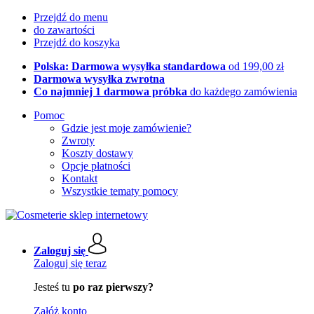
Przejdź do menu
do zawartości
Przejdź do koszyka
Polska: Darmowa wysyłka standardowa
od 199,00 zł
Darmowa wysyłka zwrotna
Co najmniej 1 darmowa próbka
do każdego zamówienia
Pomoc
Gdzie jest moje zamówienie?
Zwroty
Koszty dostawy
Opcje płatności
Kontakt
Wszystkie tematy pomocy
Zaloguj się
Zaloguj się teraz
Jesteś tu
po raz pierwszy?
Załóż konto