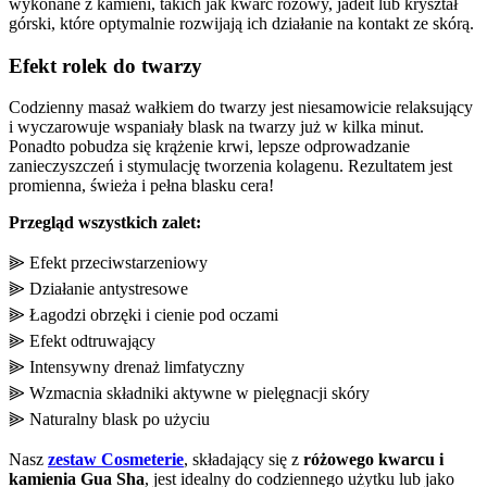
wykonane z kamieni, takich jak kwarc różowy, jadeit lub kryształ
górski, które optymalnie rozwijają ich działanie na kontakt ze skórą.
Efekt rolek do twarzy
Codzienny masaż wałkiem do twarzy jest niesamowicie relaksujący
i wyczarowuje wspaniały blask na twarzy już w kilka minut.
Ponadto pobudza się krążenie krwi, lepsze odprowadzanie
zanieczyszczeń i stymulację tworzenia kolagenu. Rezultatem jest
promienna, świeża i pełna blasku cera!
Przegląd wszystkich zalet:
⫸ Efekt przeciwstarzeniowy
⫸ Działanie antystresowe
⫸ Łagodzi obrzęki i cienie pod oczami
⫸ Efekt odtruwający
⫸ Intensywny drenaż limfatyczny
⫸ Wzmacnia składniki aktywne w pielęgnacji skóry
⫸ Naturalny blask po użyciu
Nasz
zestaw Cosmeterie
, składający się z
różowego kwarcu i
kamienia Gua Sha
, jest idealny do codziennego użytku lub jako