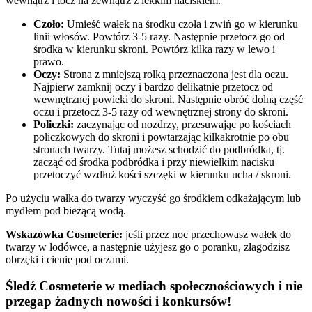
wewnątrz i tocz na zewnątrz z lekkim naciskiem.
Czoło:
Umieść wałek na środku czoła i zwiń go w kierunku
linii włosów. Powtórz 3-5 razy. Następnie przetocz go od
środka w kierunku skroni. Powtórz kilka razy w lewo i
prawo.
Oczy:
Strona z mniejszą rolką przeznaczona jest dla oczu.
Najpierw zamknij oczy i bardzo delikatnie przetocz od
wewnętrznej powieki do skroni. Następnie obróć dolną część
oczu i przetocz 3-5 razy od wewnętrznej strony do skroni.
Policzki:
zaczynając od nozdrzy, przesuwając po kościach
policzkowych do skroni i powtarzając kilkakrotnie po obu
stronach twarzy. Tutaj możesz schodzić do podbródka, tj.
zacząć od środka podbródka i przy niewielkim nacisku
przetoczyć wzdłuż kości szczęki w kierunku ucha / skroni.
Po użyciu wałka do twarzy wyczyść go środkiem odkażającym lub
mydłem pod bieżącą wodą.
Wskazówka Cosmeterie
:
jeśli przez noc przechowasz wałek do
twarzy w lodówce, a następnie użyjesz go o poranku, złagodzisz
obrzęki i cienie pod oczami.
Śledź Cosmeterie w mediach społecznościowych i nie
przegap żadnych nowości i konkursów!