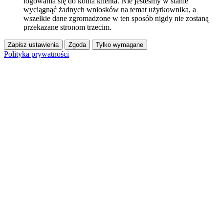
logowania się do konta klienta. Nie jesteśmy w stanie
wyciągnąć żadnych wniosków na temat użytkownika, a
wszelkie dane zgromadzone w ten sposób nigdy nie zostaną
przekazane stronom trzecim.
Zapisz ustawienia
Zgoda
Tylko wymagane
Polityka prywatności