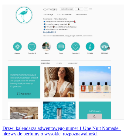
Drzwi kalendarza adwentowego numer 1
Une Nuit Nomade -
niezwykłe perfumy o wysokiej rozpoznawalności