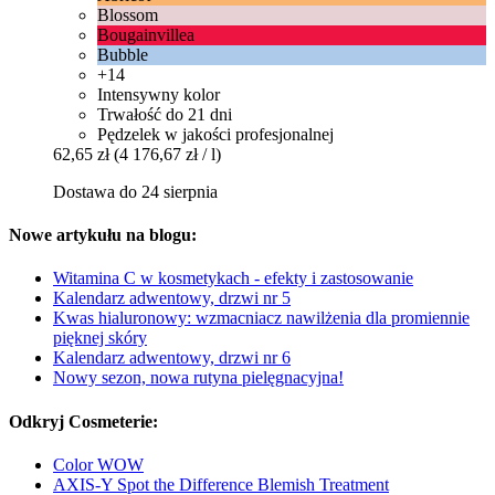
Blossom
Bougainvillea
Bubble
+14
Intensywny kolor
Trwałość do 21 dni
Pędzelek w jakości profesjonalnej
62,65 zł
(4 176,67 zł / l)
Dostawa do 24 sierpnia
Nowe artykułu na blogu:
Witamina C w kosmetykach - efekty i zastosowanie
Kalendarz adwentowy, drzwi nr 5
Kwas hialuronowy: wzmacniacz nawilżenia dla promiennie
pięknej skóry
Kalendarz adwentowy, drzwi nr 6
Nowy sezon, nowa rutyna pielęgnacyjna!
Odkryj Cosmeterie:
Color WOW
AXIS-Y Spot the Difference Blemish Treatment