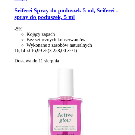
Seiferei
Spray do poduszek 5 ml, Seiferei -​
spray do poduszek, 5 ml
-5%
Kojący zapach
Bez sztucznych konserwantów
Wykonane z zasobów naturalnych
16,14 zł
16,99 zł
(3 228,00 zł / l)
Dostawa do 11 sierpnia