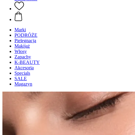
Marki
PODRÓŻE
Pielęgnacja
Makijaż
Włosy
Zapachy
K-BEAUTY
Akcesoria
Specials
SALE
Magazyn