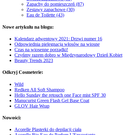
Zapachy do pomieszczeń (87)
Zestawy zapachowe (30)
Eau de Toilette (43)
Nowe artykułu na blogu:
Kalendarz adwentowy 2021: Drzwi numer 16
Odpowiednia pielęgnacja włosów na wiosnę
Czas na wiosenne porządki!
Czyńmy razem dobro w Międzynarodowy Dzień Kobiet
Beauty Trends 2023
Odkryj Cosmeterie:
Wild
Redken All Soft Shampoo
Hello Sunday the retouch one Face mist SPF 30
Manucurist Green Flash Gel Base Coat
GLOV Hair Wrap
Nowości:
Acorelle Plasterki do depilacji ciała
Acorelle Bio Eau de Parfum L'Envoutante