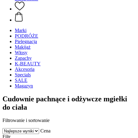
Marki
PODRÓŻE
Pielęgnacja
Makijaż
Włosy
Zapachy
K-BEAUTY
Akcesoria
Specials
SALE
Magazyn
Cudownie pachnące i odżywcze mgiełki
do ciała
Filtrowanie i sortowanie
Cena
Filtr