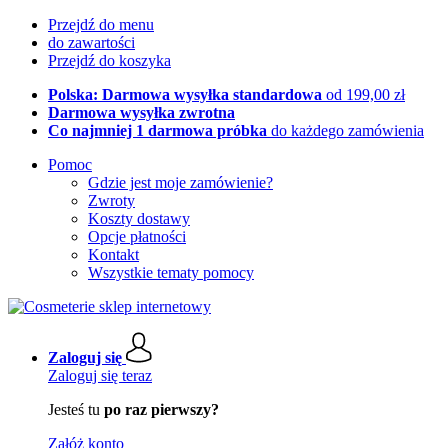
Przejdź do menu
do zawartości
Przejdź do koszyka
Polska: Darmowa wysyłka standardowa
od 199,00 zł
Darmowa wysyłka zwrotna
Co najmniej 1 darmowa próbka
do każdego zamówienia
Pomoc
Gdzie jest moje zamówienie?
Zwroty
Koszty dostawy
Opcje płatności
Kontakt
Wszystkie tematy pomocy
Zaloguj się
Zaloguj się teraz
Jesteś tu
po raz pierwszy?
Załóż konto