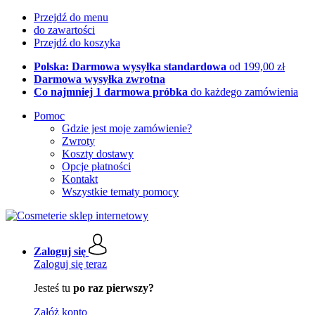
Przejdź do menu
do zawartości
Przejdź do koszyka
Polska: Darmowa wysyłka standardowa
od 199,00 zł
Darmowa wysyłka zwrotna
Co najmniej 1 darmowa próbka
do każdego zamówienia
Pomoc
Gdzie jest moje zamówienie?
Zwroty
Koszty dostawy
Opcje płatności
Kontakt
Wszystkie tematy pomocy
Zaloguj się
Zaloguj się teraz
Jesteś tu
po raz pierwszy?
Załóż konto