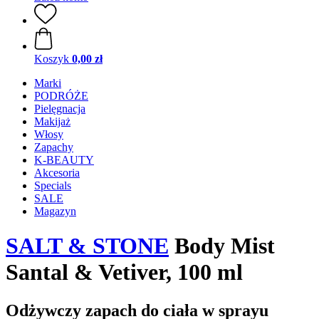
Koszyk
0,00 zł
Marki
PODRÓŻE
Pielęgnacja
Makijaż
Włosy
Zapachy
K-BEAUTY
Akcesoria
Specials
SALE
Magazyn
SALT & STONE
Body Mist
Santal & Vetiver, 100 ml
Odżywczy zapach do ciała w sprayu