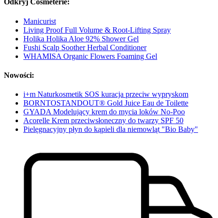
Odkryj Cosmeterie:
Manicurist
Living Proof Full Volume & Root-Lifting Spray
Holika Holika Aloe 92% Shower Gel
Fushi Scalp Soother Herbal Conditioner
WHAMISA Organic Flowers Foaming Gel
Nowości:
i+m Naturkosmetik SOS kuracja przeciw wypryskom
BORNTOSTANDOUT® Gold Juice Eau de Toilette
GYADA Modelujący krem do mycia loków No-Poo
Acorelle Krem przeciwsłoneczny do twarzy SPF 50
Pielęgnacyjny płyn do kąpieli dla niemowląt "Bio Baby"