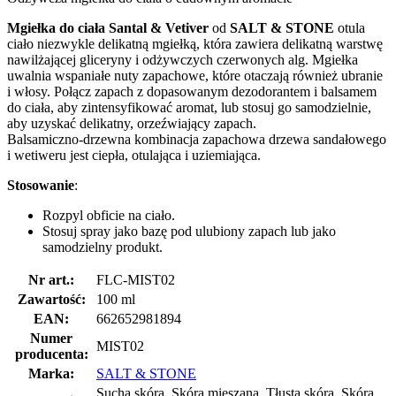
Mgiełka do ciała Santal & Vetiver
od
SALT & STONE
otula
ciało niezwykle delikatną mgiełką, która zawiera delikatną warstwę
nawilżającej gliceryny i odżywczych czerwonych alg. Mgiełka
uwalnia wspaniałe nuty zapachowe, które otaczają również ubranie
i włosy. Połącz zapach z dopasowanym dezodorantem i balsamem
do ciała, aby zintensyfikować aromat, lub stosuj go samodzielnie,
aby uzyskać delikatny, orzeźwiający zapach.
Balsamiczno-drzewna kombinacja zapachowa drzewa sandałowego
i wetiweru jest ciepła, otulająca i uziemiająca.
Stosowanie
:
Rozpyl obficie na ciało.
Stosuj spray jako bazę pod ulubiony zapach lub jako
samodzielny produkt.
Nr art.:
FLC-MIST02
Zawartość:
100 ml
EAN:
662652981894
Numer
MIST02
producenta:
Marka:
SALT & STONE
Sucha skóra, Skóra mieszana, Tłusta skóra, Skóra