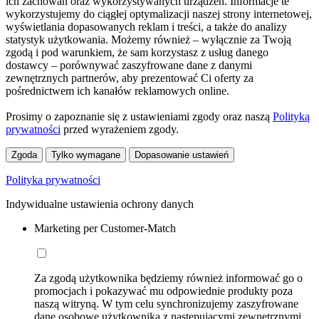
ich zachowań oraz wykorzystywanych urządzeń. Informacje te
wykorzystujemy do ciągłej optymalizacji naszej strony internetowej,
wyświetlania dopasowanych reklam i treści, a także do analizy
statystyk użytkowania. Możemy również – wyłącznie za Twoją
zgodą i pod warunkiem, że sam korzystasz z usług danego
dostawcy – porównywać zaszyfrowane dane z danymi
zewnętrznych partnerów, aby prezentować Ci oferty za
pośrednictwem ich kanałów reklamowych online.
Prosimy o zapoznanie się z ustawieniami zgody oraz naszą
Polityką
prywatności
przed wyrażeniem zgody.
Zgoda
Tylko wymagane
Dopasowanie ustawień
Polityka prywatności
Indywidualne ustawienia ochrony danych
Marketing per Customer-Match
Za zgodą użytkownika będziemy również informować go o
promocjach i pokazywać mu odpowiednie produkty poza
naszą witryną. W tym celu synchronizujemy zaszyfrowane
dane osobowe użytkownika z następującymi zewnętrznymi