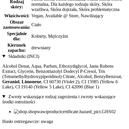
Rodzaj
normalna, Dla każdego rodzaju skóry, Skóra
skóry:
wrażliwa, Skóra dojrzała, Skóra problematyczna
Właściwości:
Vegan, Available @ Store, Nawilżający
Obszar
Ciało
zastosowania:
Specjalnie
Kobiety, Mężczyźni
dla:
Kierunek
drewniany
zapachu:
Składniki (INCI)
Alcohol Denat, Aqua, Parfum, Ethoxydiglycol, Jania Rubens
Extract, Glycerin, Benzotriazolyl Dodecyl P-Cresol, Tris
(Tetramethylhydroxypiperidinol) Citrate, Alcohol, Benzylbenzoat,
Geraniol
,
Limonene
, CI 60730 (Violet 2), CI 15985 (Yellow 6
Lake), CI 19140 (Yellow 5 Lake), CI 42090 (Blue 1)
Zwroty wskazujące rodzaj zagrożenia i zwroty wskazujące
środki ostrożności
Hasło ostrzegawcze: uwaga