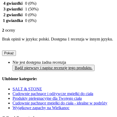
4 gwiazdki
0
(0%)
3 gwiazdki
1
(50%)
2 gwiazdki
0
(0%)
1 gwiazdka
0
(0%)
2
oceny
Brak opinii w języku: polski. Dostępna 1 recenzja w innym języku.
Pokaż
Nie jest dostępna żadna recenzja
Bądź pierwszy i napisz recenzję tego produktu.
Ulubione kategorie:
SALT & STONE
Cudownie pachnące i odżywcze mgiełki do ciała
Produkty pielęgnacyjne dla Twojego ciała
Cudownie pachnące mgiełki do ciała - idealne w podróży
Wyjątkowe zapachy na Wielkanoc