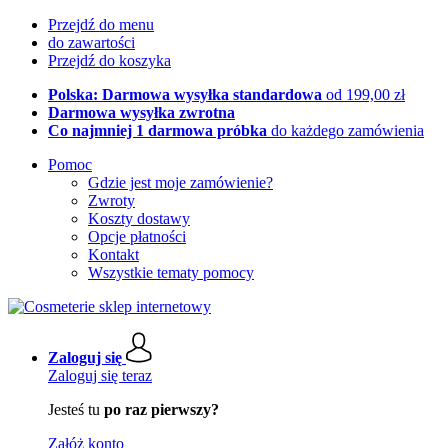
Przejdź do menu
do zawartości
Przejdź do koszyka
Polska: Darmowa wysyłka standardowa
od 199,00 zł
Darmowa wysyłka zwrotna
Co najmniej 1 darmowa próbka
do każdego zamówienia
Pomoc
Gdzie jest moje zamówienie?
Zwroty
Koszty dostawy
Opcje płatności
Kontakt
Wszystkie tematy pomocy
Zaloguj się
Zaloguj się teraz
Jesteś tu
po raz pierwszy?
Załóż konto