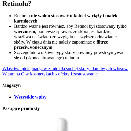
Retinolu?
Retinolu
nie wolno stosować u kobiet w ciąży i matek
karmiących
.
Bardzo ważne jest również, aby Retinol był stosowany
tylko
wieczorem
, ponieważ sprawia, że skóra jest bardziej
wrażliwa na światło ze względu na szybsze odnawianie
skóry. W ciągu dnia nie należy zapominać o
filtrze
przeciwsłonecznym
.
Szczególnie wrażliwe typy skóry powinny powstrzymywać
się od (skoncentrowanego) retinolu.
Właściwa pielęgnacja w zimie dla suchej skóry i łamliwych włosów
Witamina C w kosmetykach - efekty i zastosowanie
Magazyn
Wszystkie wpisy
Pasujące produkty