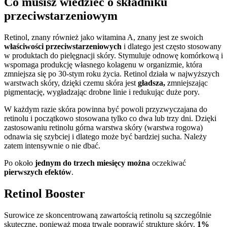
Co musisz wiedzieć o składniku
przeciwstarzeniowym
Retinol, znany również jako witamina A, znany jest ze swoich
właściwości przeciwstarzeniowych
i dlatego jest często stosowany
w produktach do pielęgnacji skóry. Stymuluje odnowę komórkową i
wspomaga produkcję własnego kolagenu w organizmie, która
zmniejsza się po 30-stym roku życia. Retinol działa w najwyższych
warstwach skóry, dzięki czemu skóra jest
gładsza,
zmniejszając
pigmentację, wygładzając drobne linie i redukując duże pory.
W każdym razie skóra powinna być powoli przyzwyczajana do
retinolu i początkowo stosowana tylko co dwa lub trzy dni. Dzięki
zastosowaniu retinolu górna warstwa skóry (warstwa rogowa)
odnawia się szybciej i dlatego może być bardziej sucha. Należy
zatem intensywnie o nie dbać.
Po około
jednym do trzech miesięcy można
oczekiwać
pierwszych efektów
.
Retinol Booster
Surowice ze skoncentrowaną zawartością retinolu są szczególnie
skuteczne, ponieważ mogą trwale poprawić strukturę skóry.
1%