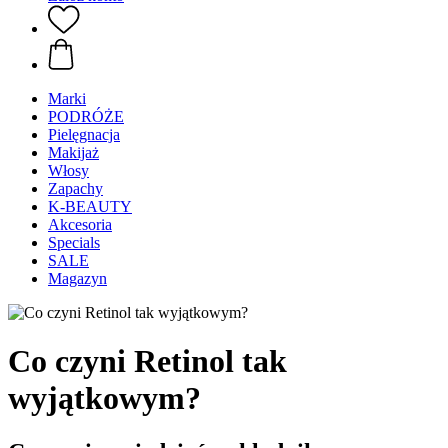
Marki
PODRÓŻE
Pielęgnacja
Makijaż
Włosy
Zapachy
K-BEAUTY
Akcesoria
Specials
SALE
Magazyn
Co czyni Retinol tak
wyjątkowym?