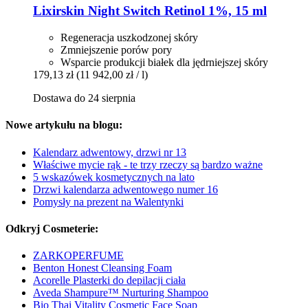
Lixirskin
Night Switch Retinol 1%, 15 ml
Regeneracja uszkodzonej skóry
Zmniejszenie porów pory
Wsparcie produkcji białek dla jędrniejszej skóry
179,13 zł
(11 942,00 zł / l)
Dostawa do 24 sierpnia
Nowe artykułu na blogu:
Kalendarz adwentowy, drzwi nr 13
Właściwe mycie rąk - te trzy rzeczy są bardzo ważne
5 wskazówek kosmetycznych na lato
Drzwi kalendarza adwentowego numer 16
Pomysły na prezent na Walentynki
Odkryj Cosmeterie:
ZARKOPERFUME
Benton Honest Cleansing Foam
Acorelle Plasterki do depilacji ciała
Aveda Shampure™ Nurturing Shampoo
Bio Thai Vitality Cosmetic Face Soap