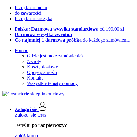
Przejdź do menu
do zawartości
Przejdź do koszyka
Polska: Darmowa wysyłka standardowa
od 199,00 zł
Darmowa wysyłka zwrotna
Co najmniej 1 darmowa próbka
do każdego zamówienia
Pomoc
Gdzie jest moje zamówienie?
Zwroty
Koszty dostawy
Opcje płatności
Kontakt
Wszystkie tematy pomocy
Zaloguj się
Zaloguj się teraz
Jesteś tu
po raz pierwszy?
Załóż konto