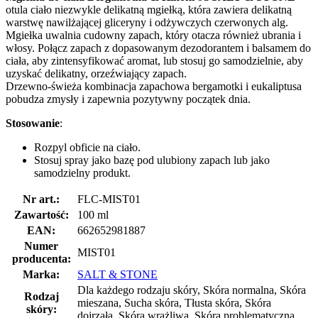
otula ciało niezwykle delikatną mgiełką, która zawiera delikatną
warstwę nawilżającej gliceryny i odżywczych czerwonych alg.
Mgiełka uwalnia cudowny zapach, który otacza również ubrania i
włosy. Połącz zapach z dopasowanym dezodorantem i balsamem do
ciała, aby zintensyfikować aromat, lub stosuj go samodzielnie, aby
uzyskać delikatny, orzeźwiający zapach.
Drzewno-świeża kombinacja zapachowa bergamotki i eukaliptusa
pobudza zmysły i zapewnia pozytywny początek dnia.
Stosowanie
:
Rozpyl obficie na ciało.
Stosuj spray jako bazę pod ulubiony zapach lub jako
samodzielny produkt.
Nr art.:
FLC-MIST01
Zawartość:
100 ml
EAN:
662652981887
Numer
MIST01
producenta:
Marka:
SALT & STONE
Dla każdego rodzaju skóry, Skóra normalna, Skóra
Rodzaj
mieszana, Sucha skóra, Tłusta skóra, Skóra
skóry:
dojrzała, Skóra wrażliwa, Skóra problematyczna