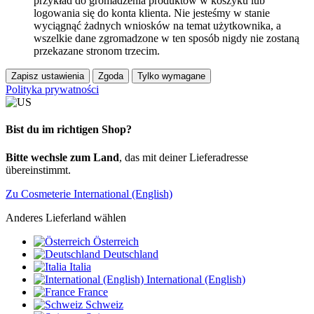
przykład do gromadzenia produktów w koszyku lub
logowania się do konta klienta. Nie jesteśmy w stanie
wyciągnąć żadnych wniosków na temat użytkownika, a
wszelkie dane zgromadzone w ten sposób nigdy nie zostaną
przekazane stronom trzecim.
Zapisz ustawienia
Zgoda
Tylko wymagane
Polityka prywatności
Bist du im richtigen Shop?
Bitte wechsle zum Land
, das mit deiner Lieferadresse
übereinstimmt.
Zu Cosmeterie International (English)
Anderes Lieferland wählen
Österreich
Deutschland
Italia
International (English)
France
Schweiz