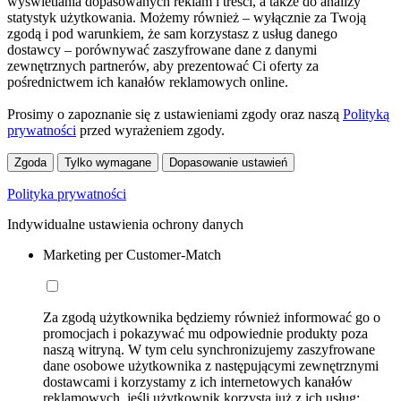
wyświetlania dopasowanych reklam i treści, a także do analizy
statystyk użytkowania. Możemy również – wyłącznie za Twoją
zgodą i pod warunkiem, że sam korzystasz z usług danego
dostawcy – porównywać zaszyfrowane dane z danymi
zewnętrznych partnerów, aby prezentować Ci oferty za
pośrednictwem ich kanałów reklamowych online.
Prosimy o zapoznanie się z ustawieniami zgody oraz naszą
Polityką
prywatności
przed wyrażeniem zgody.
Zgoda
Tylko wymagane
Dopasowanie ustawień
Polityka prywatności
Indywidualne ustawienia ochrony danych
Marketing per Customer-Match
Za zgodą użytkownika będziemy również informować go o
promocjach i pokazywać mu odpowiednie produkty poza
naszą witryną. W tym celu synchronizujemy zaszyfrowane
dane osobowe użytkownika z następującymi zewnętrznymi
dostawcami i korzystamy z ich internetowych kanałów
reklamowych, jeśli użytkownik korzysta już z ich usług: