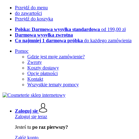
Przejdź do menu
do zawartości
Przejdź do koszyka
Polska: Darmowa wysyłka standardowa
od 199,00 zł
Darmowa wysyłka zwrotna
Co najmniej 1 darmowa próbka
do każdego zamówienia
Pomoc
Gdzie jest moje zamówienie?
Zwroty
Koszty dostawy
Opcje płatności
Kontakt
Wszystkie tematy pomocy
Zaloguj się
Zaloguj się teraz
Jesteś tu
po raz pierwszy?
Załóż konto