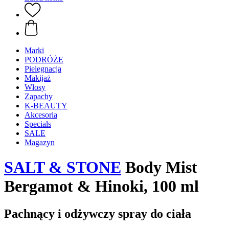
Marki
PODRÓŻE
Pielęgnacja
Makijaż
Włosy
Zapachy
K-BEAUTY
Akcesoria
Specials
SALE
Magazyn
SALT & STONE
Body Mist
Bergamot & Hinoki, 100 ml
Pachnący i odżywczy spray do ciała