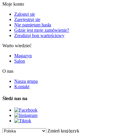
Moje konto
Zaloguj się
Zarejestruj się
Nie pamiętam hasła
Gdzie jest moje zamówienie?
Zrealizuj bon wartościowy
Warto wiedzieć
Magazyn
Salon
O nas
Nasza grupa
Kontakt
Śledź nas na
Zmień kraj/język