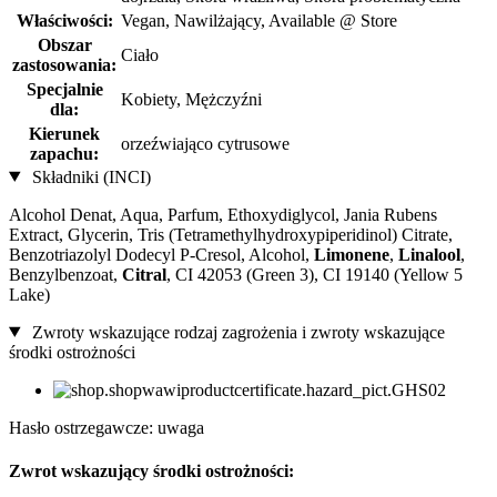
Właściwości:
Vegan, Nawilżający, Available @ Store
Obszar
Ciało
zastosowania:
Specjalnie
Kobiety, Mężczyźni
dla:
Kierunek
orzeźwiająco cytrusowe
zapachu:
Składniki (INCI)
Alcohol Denat, Aqua, Parfum, Ethoxydiglycol, Jania Rubens
Extract, Glycerin, Tris (Tetramethylhydroxypiperidinol) Citrate,
Benzotriazolyl Dodecyl P-Cresol, Alcohol,
Limonene
,
Linalool
,
Benzylbenzoat,
Citral
, CI 42053 (Green 3), CI 19140 (Yellow 5
Lake)
Zwroty wskazujące rodzaj zagrożenia i zwroty wskazujące
środki ostrożności
Hasło ostrzegawcze: uwaga
Zwrot wskazujący środki ostrożności: