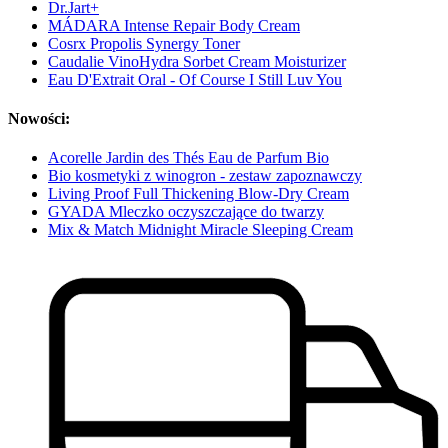
Dr.Jart+
MÁDARA Intense Repair Body Cream
Cosrx Propolis Synergy Toner
Caudalie VinoHydra Sorbet Cream Moisturizer
Eau D'Extrait Oral - Of Course I Still Luv You
Nowości:
Acorelle Jardin des Thés Eau de Parfum Bio
Bio kosmetyki z winogron - zestaw zapoznawczy
Living Proof Full Thickening Blow-Dry Cream
GYADA Mleczko oczyszczające do twarzy
Mix & Match Midnight Miracle Sleeping Cream