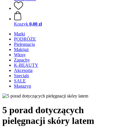
Koszyk
0,00 zł
Marki
PODRÓŻE
Pielęgnacja
Makijaż
Włosy
Zapachy
K-BEAUTY
Akcesoria
Specials
SALE
Magazyn
5 porad dotyczących
pielęgnacji skóry latem