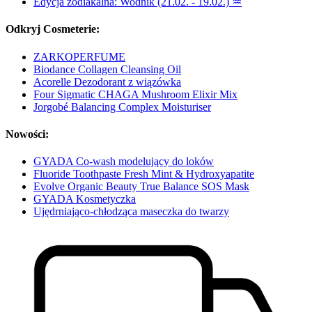
Edycja zodiakalna: Wodnik (21.02. - 19.02.) ♒
Odkryj Cosmeterie:
ZARKOPERFUME
Biodance Collagen Cleansing Oil
Acorelle Dezodorant z wiązówka
Four Sigmatic CHAGA Mushroom Elixir Mix
Jorgobé Balancing Complex Moisturiser
Nowości:
GYADA Co-wash modelujący do loków
Fluoride Toothpaste Fresh Mint & Hydroxyapatite
Evolve Organic Beauty True Balance SOS Mask
GYADA Kosmetyczka
Ujędrniająco-chłodząca maseczka do twarzy