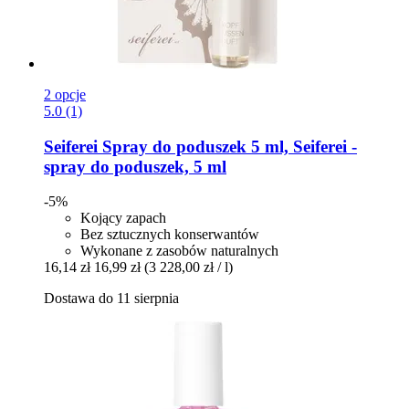
2 opcje
5.0 (1)
Seiferei
Spray do poduszek 5 ml, Seiferei -​
spray do poduszek, 5 ml
-5%
Kojący zapach
Bez sztucznych konserwantów
Wykonane z zasobów naturalnych
16,14 zł
16,99 zł
(3 228,00 zł / l)
Dostawa do 11 sierpnia