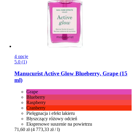
4 opcje
5.0 (1)
Manucurist
Active Glow Blueberry, Grape (15
ml)
Grape
Blueberry
Raspberry
Cranberry
Pielęgnacja i efekt lakieru
Błyszczący różowy odcień
Ekspresowe suszenie na powietrzu
71,60 zł
(4 773,33 zł / l)