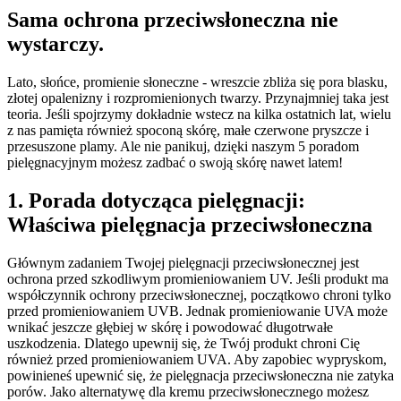
Sama ochrona przeciwsłoneczna nie
wystarczy.
Lato, słońce, promienie słoneczne - wreszcie zbliża się pora blasku,
złotej opalenizny i rozpromienionych twarzy. Przynajmniej taka jest
teoria. Jeśli spojrzymy dokładnie wstecz na kilka ostatnich lat, wielu
z nas pamięta również spoconą skórę, małe czerwone pryszcze i
przesuszone plamy. Ale nie panikuj, dzięki naszym 5 poradom
pielęgnacyjnym możesz zadbać o swoją skórę nawet latem!
1. Porada dotycząca pielęgnacji:
Właściwa pielęgnacja przeciwsłoneczna
Głównym zadaniem Twojej pielęgnacji przeciwsłonecznej jest
ochrona przed szkodliwym promieniowaniem UV. Jeśli produkt ma
współczynnik ochrony przeciwsłonecznej, początkowo chroni tylko
przed promieniowaniem UVB. Jednak promieniowanie UVA może
wnikać jeszcze głębiej w skórę i powodować długotrwałe
uszkodzenia. Dlatego upewnij się, że Twój produkt chroni Cię
również przed promieniowaniem UVA. Aby zapobiec wypryskom,
powinieneś upewnić się, że pielęgnacja przeciwsłoneczna nie zatyka
porów. Jako alternatywę dla kremu przeciwsłonecznego możesz