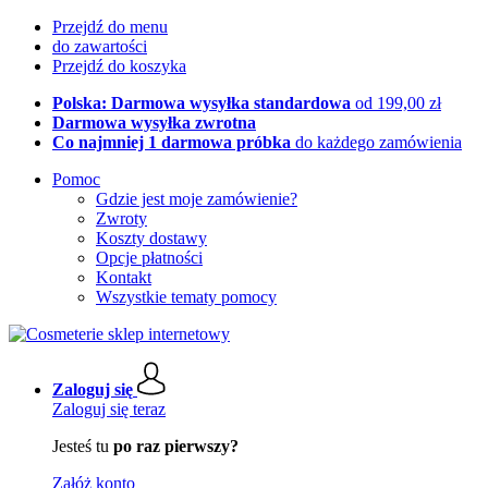
Przejdź do menu
do zawartości
Przejdź do koszyka
Polska: Darmowa wysyłka standardowa
od 199,00 zł
Darmowa wysyłka zwrotna
Co najmniej 1 darmowa próbka
do każdego zamówienia
Pomoc
Gdzie jest moje zamówienie?
Zwroty
Koszty dostawy
Opcje płatności
Kontakt
Wszystkie tematy pomocy
Zaloguj się
Zaloguj się teraz
Jesteś tu
po raz pierwszy?
Załóż konto