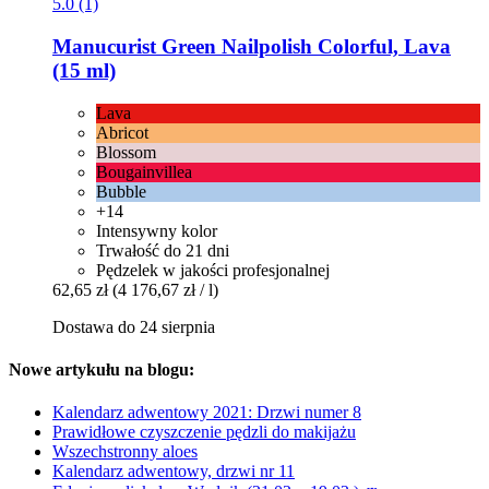
5.0 (1)
Manucurist
Green Nailpolish Colorful, Lava
(15 ml)
Lava
Abricot
Blossom
Bougainvillea
Bubble
+14
Intensywny kolor
Trwałość do 21 dni
Pędzelek w jakości profesjonalnej
62,65 zł
(4 176,67 zł / l)
Dostawa do 24 sierpnia
Nowe artykułu na blogu:
Kalendarz adwentowy 2021: Drzwi numer 8
Prawidłowe czyszczenie pędzli do makijażu
Wszechstronny aloes
Kalendarz adwentowy, drzwi nr 11