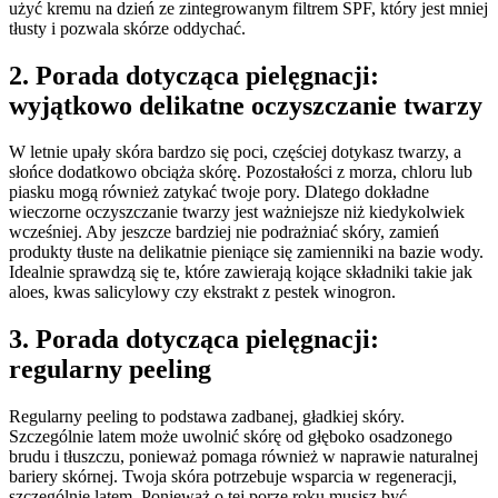
użyć kremu na dzień ze zintegrowanym filtrem SPF, który jest mniej
tłusty i pozwala skórze oddychać.
2. Porada dotycząca pielęgnacji:
wyjątkowo delikatne oczyszczanie twarzy
W letnie upały skóra bardzo się poci, częściej dotykasz twarzy, a
słońce dodatkowo obciąża skórę. Pozostałości z morza, chloru lub
piasku mogą również zatykać twoje pory. Dlatego dokładne
wieczorne oczyszczanie twarzy jest ważniejsze niż kiedykolwiek
wcześniej. Aby jeszcze bardziej nie podrażniać skóry, zamień
produkty tłuste na delikatnie pieniące się zamienniki na bazie wody.
Idealnie sprawdzą się te, które zawierają kojące składniki takie jak
aloes, kwas salicylowy czy ekstrakt z pestek winogron.
3. Porada dotycząca pielęgnacji:
regularny peeling
Regularny peeling to podstawa zadbanej, gładkiej skóry.
Szczególnie latem może uwolnić skórę od głęboko osadzonego
brudu i tłuszczu, ponieważ pomaga również w naprawie naturalnej
bariery skórnej. Twoja skóra potrzebuje wsparcia w regeneracji,
szczególnie latem. Ponieważ o tej porze roku musisz być