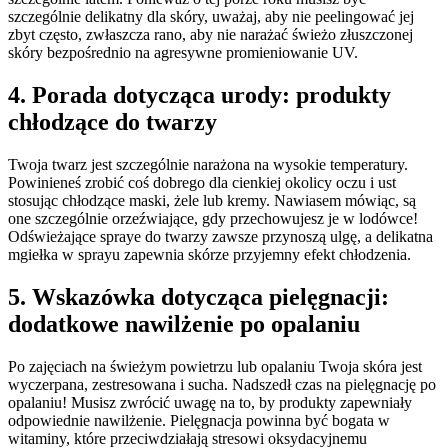
szczególnie delikatny dla skóry, uważaj, aby nie peelingować jej
zbyt często, zwłaszcza rano, aby nie narażać świeżo złuszczonej
skóry bezpośrednio na agresywne promieniowanie UV.
4. Porada dotycząca urody: produkty
chłodzące do twarzy
Twoja twarz jest szczególnie narażona na wysokie temperatury.
Powinieneś zrobić coś dobrego dla cienkiej okolicy oczu i ust
stosując chłodzące maski, żele lub kremy. Nawiasem mówiąc, są
one szczególnie orzeźwiające, gdy przechowujesz je w lodówce!
Odświeżające spraye do twarzy zawsze przynoszą ulgę, a delikatna
mgiełka w sprayu zapewnia skórze przyjemny efekt chłodzenia.
5. Wskazówka dotycząca pielęgnacji:
dodatkowe nawilżenie po opalaniu
Po zajęciach na świeżym powietrzu lub opalaniu Twoja skóra jest
wyczerpana, zestresowana i sucha. Nadszedł czas na pielęgnację po
opalaniu! Musisz zwrócić uwagę na to, by produkty zapewniały
odpowiednie nawilżenie. Pielęgnacja powinna być bogata w
witaminy, które przeciwdziałają stresowi oksydacyjnemu