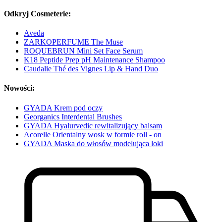
Odkryj Cosmeterie:
Aveda
ZARKOPERFUME The Muse
ROQUEBRUN Mini Set Face Serum
K18 Peptide Prep pH Maintenance Shampoo
Caudalie Thé des Vignes Lip & Hand Duo
Nowości:
GYADA Krem pod oczy
Georganics Interdental Brushes
GYADA Hyalurvedic rewitalizujący balsam
Acorelle Orientalny wosk w formie roll - on
GYADA Maska do włosów modelująca loki