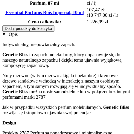
Parfum, 87 ml
zł / l)
107,47 zł
Essential Parfums Bois Imperial, 10 ml
(10 747,00 zł / l)
Cena całkowita:
1 226,99 zł
Dodaj produkty do koszyka
Opis
Indywidualny, niepowtarzalny zapach.
Genetic Bliss
to zapach molekularny, który dopasowuje się do
naszego naturalnego zapachu i dzięki temu ujawnia wyjątkową
kompozycję zapachową.
Nuty drzewne (w tym drzewo akigala i belambre) i kremowe
drzewo sandałowe wchodzą w interakcję z naszym osobistym
zapachem, a tym samym rozwijają się w indywidualny sposób.
Genetic Bliss
można nosić samodzielnie lub w połączeniu z innymi
perfumami marki 2787.
Jak w przypadku wszystkich perfum molekularnych,
Genetic Bliss
rozwija się i stopniowo ujawnia swój potencjał.
Design
Projekty 2787 Perfum są ponadczasowe i minimalistyczne,