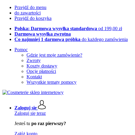
Przejdź do menu
do zawartości
Przejdź do koszyka
Polska: Darmowa wysyłka standardowa
od 199,00 zł
Darmowa wysyłka zwrotna
Co najmniej 1 darmowa próbka
do każdego zamówienia
Pomoc
Gdzie jest moje zamówienie?
Zwroty
Koszty dostawy
Opcje płatności
Kontakt
Wszystkie tematy pomocy
Zaloguj się
Zaloguj się teraz
Jesteś tu
po raz pierwszy?
Załóż konto