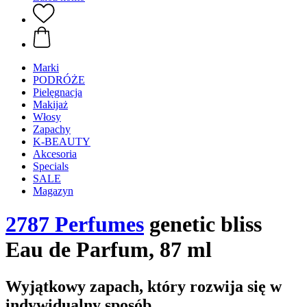
Marki
PODRÓŻE
Pielęgnacja
Makijaż
Włosy
Zapachy
K-BEAUTY
Akcesoria
Specials
SALE
Magazyn
2787 Perfumes
genetic bliss
Eau de Parfum, 87 ml
Wyjątkowy zapach, który rozwija się w
indywidualny sposób