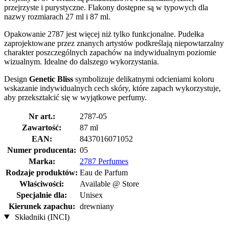
przejrzyste i purystyczne. Flakony dostępne są w typowych dla
nazwy rozmiarach 27 ml i 87 ml.
Opakowanie 2787 jest więcej niż tylko funkcjonalne. Pudełka
zaprojektowane przez znanych artystów podkreślają niepowtarzalny
charakter poszczególnych zapachów na indywidualnym poziomie
wizualnym. Idealne do dalszego wykorzystania.
Design
Genetic Bliss
symbolizuje delikatnymi odcieniami koloru
wskazanie indywidualnych cech skóry, które zapach wykorzystuje,
aby przekształcić się w wyjątkowe perfumy.
Nr art.:
2787-05
Zawartość:
87 ml
EAN:
8437016071052
Numer producenta:
05
Marka:
2787 Perfumes
Rodzaje produktów:
Eau de Parfum
Właściwości:
Available @ Store
Specjalnie dla:
Unisex
Kierunek zapachu:
drewniany
Składniki (INCI)