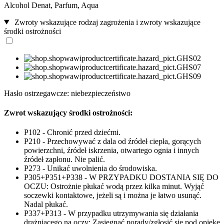
Alcohol Denat, Parfum, Aqua
Zwroty wskazujące rodzaj zagrożenia i zwroty wskazujące
środki ostrożności
Hasło ostrzegawcze: niebezpieczeństwo
Zwrot wskazujący środki ostrożności:
P102 - Chronić przed dziećmi.
P210 - Przechowywać z dala od źródeł ciepła, gorących
powierzchni, źródeł iskrzenia, otwartego ognia i innych
źródeł zapłonu. Nie palić.
P273 - Unikać uwolnienia do środowiska.
P305+P351+P338 - W PRZYPADKU DOSTANIA SIĘ DO
OCZU: Ostrożnie płukać wodą przez kilka minut. Wyjąć
soczewki kontaktowe, jeżeli są i można je łatwo usunąć.
Nadal płukać.
P337+P313 - W przypadku utrzymywania się działania
drażniącego na oczy: Zasięgnąć porady/zgłosić się pod opiekę