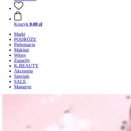
Koszyk
0,00 zł
Marki
PODRÓŻE
Pielęgnacja
Makijaż
Włosy
Zapachy
K-BEAUTY
Akcesoria
Specials
SALE
Magazyn