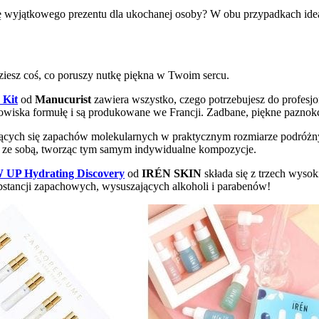
ę wyjątkowego prezentu dla ukochanej osoby? W obu przypadkach idea
esz coś, co poruszy nutkę piękna w Twoim sercu.
 Kit
od
Manucurist
zawiera wszystko, czego potrzebujesz do profesjo
owiska formułę i są produkowane we Francji. Zadbane, piękne paznokci
ających się zapachów molekularnych w praktycznym rozmiarze podróżn
zyć ze sobą, tworząc tym samym indywidualne kompozycje.
UP Hydrating Discovery
od
IRÉN SKIN
składa się z trzech wysok
ubstancji zapachowych, wysuszających alkoholi i parabenów!