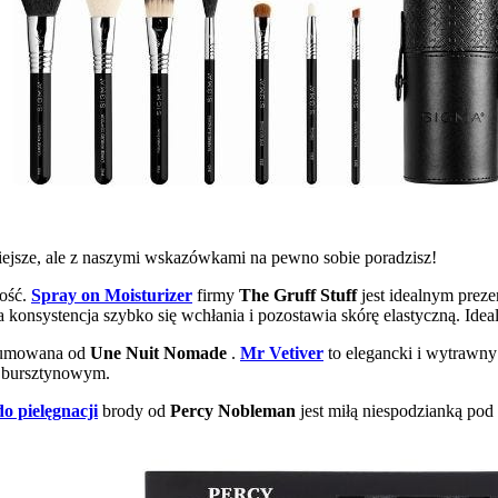
iejsze, ale z naszymi wskazówkami na pewno sobie poradzisz!
kość.
Spray on Moisturizer
firmy
The Gruff Stuff
jest idealnym preze
 konsystencja szybko się wchłania i pozostawia skórę elastyczną. Idea
rfumowana od
Une Nuit Nomade
.
Mr Vetiver
to elegancki i wytrawny
m bursztynowym.
do pielęgnacji
brody od
Percy Nobleman
jest miłą niespodzianką pod 