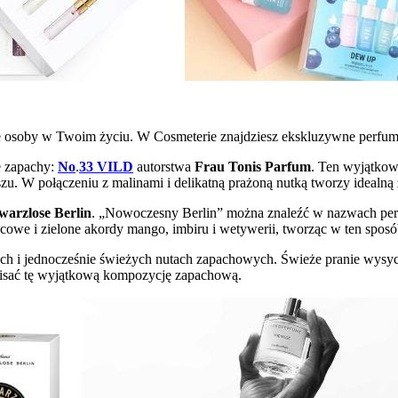
 osoby w Twoim życiu. W Cosmeterie znajdziesz ekskluzywne perfumy
e zapachy:
No
.
33 VILD
autorstwa
Frau Tonis Parfum
. Ten wyjątkow
zu. W połączeniu z malinami i delikatną prażoną nutką tworzy idealn
warzlose Berlin
. „Nowoczesny Berlin” można znaleźć w nazwach perfu
cowe i zielone akordy mango, imbiru i wetywerii, tworząc w ten spo
 i jednocześnie świeżych nutach zapachowych. Świeże pranie wysycha
opisać tę wyjątkową kompozycję zapachową.