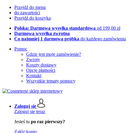
Przejdź do menu
do zawartości
Przejdź do koszyka
Polska: Darmowa wysyłka standardowa
od 199,00 zł
Darmowa wysyłka zwrotna
Co najmniej 1 darmowa próbka
do każdego zamówienia
Pomoc
Gdzie jest moje zamówienie?
Zwroty
Koszty dostawy
Opcje płatności
Kontakt
Wszystkie tematy pomocy
Zaloguj się
Zaloguj się teraz
Jesteś tu
po raz pierwszy?
Załóż konto