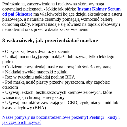
Podrażniona, zaczerwieniona i reaktywna skóra wymaga
optymalnej pielęgnacji - lekkie jak piórko
Instant Kalmer Serum
od pai Skincare
ma właściwości kojące dzięki ekstraktom z asteru
plażowego, a naturalne ceramidy pomagają wzmocnić barierę
ochronną skóry. Preparat nadaje się również na trądzik różowaty i
neurodermit oraz przeciwdziała zaczerwienieniu.
8 wskazówek, jak przeciwdziałać maskne
• Oczyszczaj twarz dwa razy dziennie
• Unikaj mocno kryjącego makijażu lub używaj tylko lekkiego
pudru
• Codziennie wymieniaj maskę na nową lub świeżo wypraną
• Nakładaj zwykłe maseczki z glinki
• Raz w tygodniu nakładaj peeling BHA
• Pod maską nosić plastry przeciw pryszczom, aby zapobiec
otarciom
• Używaj lekkich, beztłuszczowych kremów żelowych, które
wzmacniają i chronią barierę skóry
• Używaj produktów zawierających CBD, cynk, niacynamid lub
kwas salicylowy (BHA)
Nasze pomysły na bożonarodzeniowe prezenty!
Peelingi - kiedy i
jak często ich używać