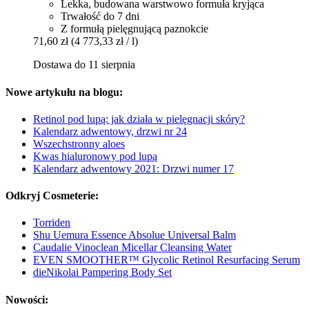
Lekka, budowana warstwowo formuła kryjąca
Trwałość do 7 dni
Z formułą pielęgnującą paznokcie
71,60 zł
(4 773,33 zł / l)
Dostawa do 11 sierpnia
Nowe artykułu na blogu:
Retinol pod lupą: jak działa w pielęgnacji skóry?
Kalendarz adwentowy, drzwi nr 24
Wszechstronny aloes
Kwas hialuronowy pod lupą
Kalendarz adwentowy 2021: Drzwi numer 17
Odkryj Cosmeterie:
Torriden
Shu Uemura Essence Absolue Universal Balm
Caudalie Vinoclean Micellar Cleansing Water
EVEN SMOOTHER™ Glycolic Retinol Resurfacing Serum
dieNikolai Pampering Body Set
Nowości: