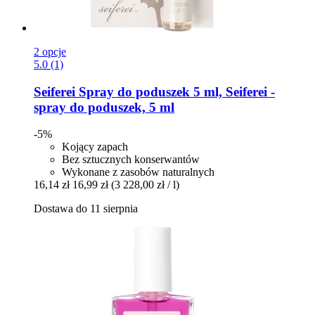
2 opcje
5.0 (1)
Seiferei
Spray do poduszek 5 ml, Seiferei -​
spray do poduszek, 5 ml
-5%
Kojący zapach
Bez sztucznych konserwantów
Wykonane z zasobów naturalnych
16,14 zł
16,99 zł
(3 228,00 zł / l)
Dostawa do 11 sierpnia