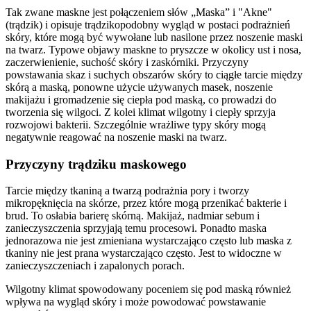
Tak zwane maskne jest połączeniem słów „Maska” i "Akne"
(trądzik) i opisuje trądzikopodobny wygląd w postaci podrażnień
skóry, które mogą być wywołane lub nasilone przez noszenie maski
na twarz. Typowe objawy maskne to pryszcze w okolicy ust i nosa,
zaczerwienienie, suchość skóry i zaskórniki. Przyczyny
powstawania skaz i suchych obszarów skóry to ciągłe tarcie między
skórą a maską, ponowne użycie używanych masek, noszenie
makijażu i gromadzenie się ciepła pod maską, co prowadzi do
tworzenia się wilgoci. Z kolei klimat wilgotny i ciepły sprzyja
rozwojowi bakterii. Szczególnie wrażliwe typy skóry mogą
negatywnie reagować na noszenie maski na twarz.
Przyczyny trądziku maskowego
Tarcie między tkaniną a twarzą podrażnia pory i tworzy
mikropęknięcia na skórze, przez które mogą przenikać bakterie i
brud. To osłabia barierę skórną. Makijaż, nadmiar sebum i
zanieczyszczenia sprzyjają temu procesowi. Ponadto maska
jednorazowa nie jest zmieniana wystarczająco często lub maska z
tkaniny nie jest prana wystarczająco często. Jest to widoczne w
zanieczyszczeniach i zapalonych porach.
Wilgotny klimat spowodowany poceniem się pod maską również
wpływa na wygląd skóry i może powodować powstawanie