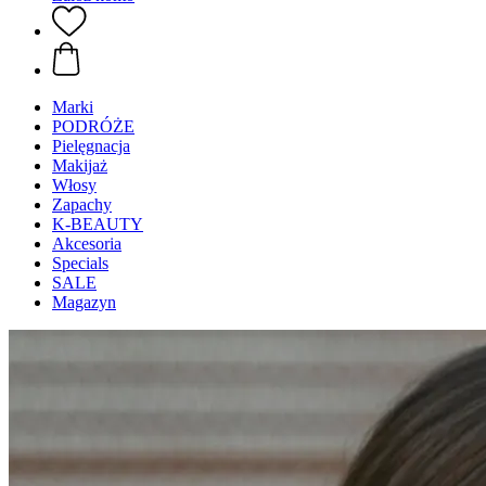
Marki
PODRÓŻE
Pielęgnacja
Makijaż
Włosy
Zapachy
K-BEAUTY
Akcesoria
Specials
SALE
Magazyn