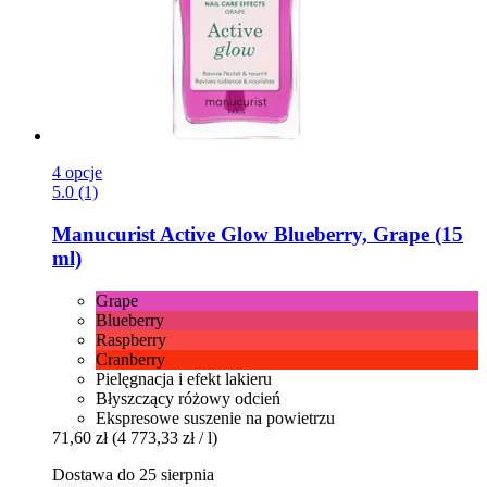
4 opcje
5.0 (1)
Manucurist
Active Glow Blueberry, Grape (15
ml)
Grape
Blueberry
Raspberry
Cranberry
Pielęgnacja i efekt lakieru
Błyszczący różowy odcień
Ekspresowe suszenie na powietrzu
71,60 zł
(4 773,33 zł / l)
Dostawa do 25 sierpnia