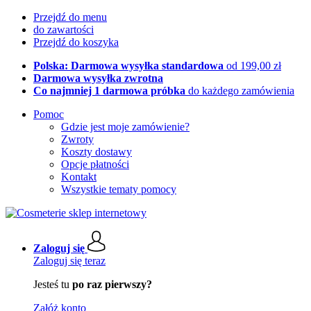
Przejdź do menu
do zawartości
Przejdź do koszyka
Polska: Darmowa wysyłka standardowa
od 199,00 zł
Darmowa wysyłka zwrotna
Co najmniej 1 darmowa próbka
do każdego zamówienia
Pomoc
Gdzie jest moje zamówienie?
Zwroty
Koszty dostawy
Opcje płatności
Kontakt
Wszystkie tematy pomocy
Zaloguj się
Zaloguj się teraz
Jesteś tu
po raz pierwszy?
Załóż konto