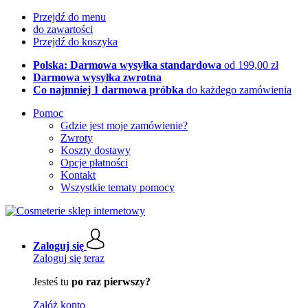
Przejdź do menu
do zawartości
Przejdź do koszyka
Polska: Darmowa wysyłka standardowa
od 199,00 zł
Darmowa wysyłka zwrotna
Co najmniej 1 darmowa próbka
do każdego zamówienia
Pomoc
Gdzie jest moje zamówienie?
Zwroty
Koszty dostawy
Opcje płatności
Kontakt
Wszystkie tematy pomocy
Zaloguj się
Zaloguj się teraz
Jesteś tu
po raz pierwszy?
Załóż konto