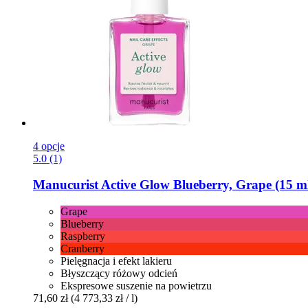
4 opcje
5.0 (1)
Manucurist
Active Glow Blueberry, Grape (15 m
Grape
Blueberry
Raspberry
Cranberry
Pielęgnacja i efekt lakieru
Błyszczący różowy odcień
Ekspresowe suszenie na powietrzu
71,60 zł
(4 773,33 zł / l)