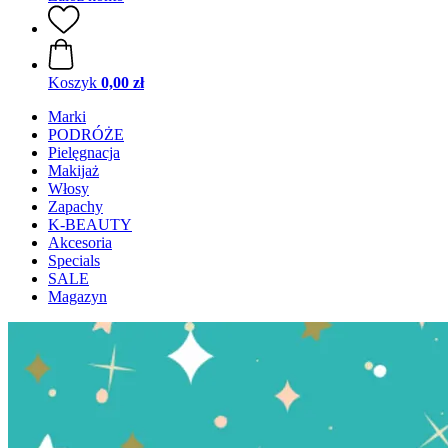
Koszyk
0,00 zł
Marki
PODRÓŻE
Pielęgnacja
Makijaż
Włosy
Zapachy
K-BEAUTY
Akcesoria
Specials
SALE
Magazyn