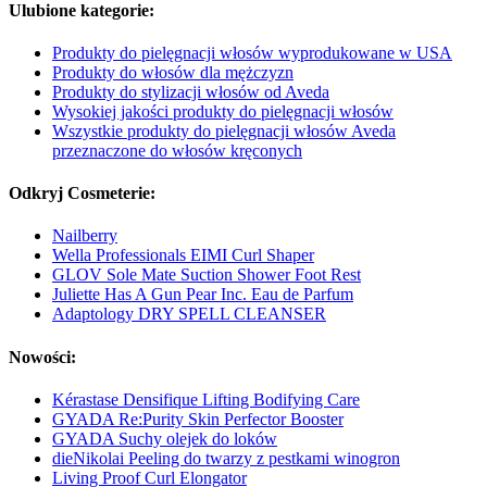
Ulubione kategorie:
Produkty do pielęgnacji włosów wyprodukowane w USA
Produkty do włosów dla mężczyzn
Produkty do stylizacji włosów od Aveda
Wysokiej jakości produkty do pielęgnacji włosów
Wszystkie produkty do pielęgnacji włosów Aveda
przeznaczone do włosów kręconych
Odkryj Cosmeterie:
Nailberry
Wella Professionals EIMI Curl Shaper
GLOV Sole Mate Suction Shower Foot Rest
Juliette Has A Gun Pear Inc. Eau de Parfum
Adaptology DRY SPELL CLEANSER
Nowości:
Kérastase Densifique Lifting Bodifying Care
GYADA Re:Purity Skin Perfector Booster
GYADA Suchy olejek do loków
dieNikolai Peeling do twarzy z pestkami winogron
Living Proof Curl Elongator