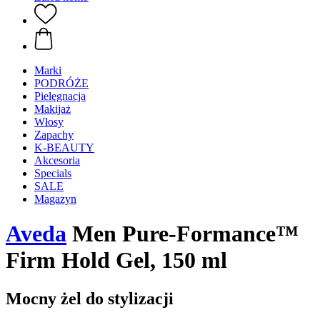
Marki
PODRÓŻE
Pielęgnacja
Makijaż
Włosy
Zapachy
K-BEAUTY
Akcesoria
Specials
SALE
Magazyn
Aveda
Men Pure-Formance™
Firm Hold Gel, 150 ml
Mocny żel do stylizacji