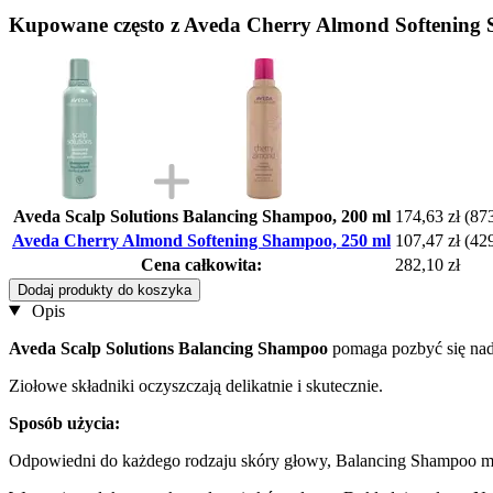
Kupowane często z Aveda Cherry Almond Softening
Aveda Scalp Solutions Balancing Shampoo, 200 ml
174,63 zł
(873
Aveda Cherry Almond Softening Shampoo, 250 ml
107,47 zł
(429
Cena całkowita:
282,10 zł
Dodaj produkty do koszyka
Opis
Aveda Scalp Solutions Balancing Shampoo
pomaga pozbyć się nad
Ziołowe składniki oczyszczają delikatnie i skutecznie.
Sposób użycia:
Odpowiedni do każdego rodzaju skóry głowy, Balancing Shampoo 