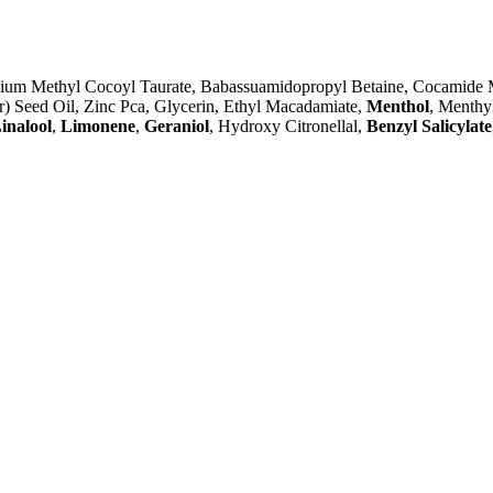
ium Methyl Cocoyl Taurate, Babassuamidopropyl Betaine, Cocamide Mip
r) Seed Oil, Zinc Pca, Glycerin, Ethyl Macadamiate,
Menthol
, Menthy
inalool
,
Limonene
,
Geraniol
, Hydroxy Citronellal,
Benzyl Salicylate