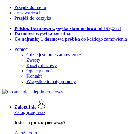
Przejdź do menu
do zawartości
Przejdź do koszyka
Polska: Darmowa wysyłka standardowa
od 199,00 zł
Darmowa wysyłka zwrotna
Co najmniej 1 darmowa próbka
do każdego zamówienia
Pomoc
Gdzie jest moje zamówienie?
Zwroty
Koszty dostawy
Opcje płatności
Kontakt
Wszystkie tematy pomocy
Zaloguj się
Zaloguj się teraz
Jesteś tu
po raz pierwszy?
Załóż konto