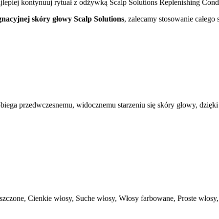
epiej kontynuuj rytuał z odżywką Scalp Solutions Replenishing Condi
gnacyjnej skóry głowy Scalp Solutions
, zalecamy stosowanie całego
ega przedwczesnemu, widocznemu starzeniu się skóry głowy, dzięki cz
zczone, Cienkie włosy, Suche włosy, Włosy farbowane, Proste włosy, 