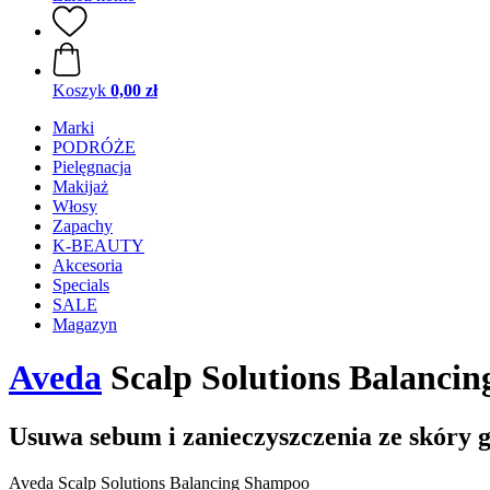
Koszyk
0,00 zł
Marki
PODRÓŻE
Pielęgnacja
Makijaż
Włosy
Zapachy
K-BEAUTY
Akcesoria
Specials
SALE
Magazyn
Aveda
Scalp Solutions Balanci
Usuwa sebum i zanieczyszczenia ze skóry 
Aveda Scalp Solutions Balancing Shampoo