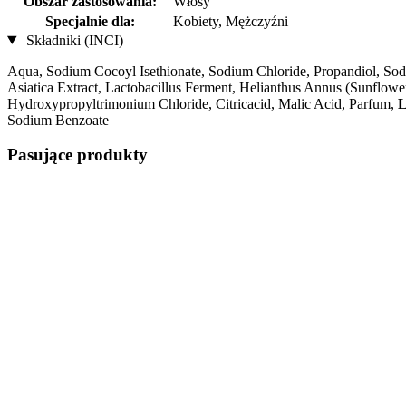
Obszar zastosowania:
Włosy
Specjalnie dla:
Kobiety, Mężczyźni
Składniki (INCI)
Aqua, Sodium Cocoyl Isethionate, Sodium Chloride, Propandiol, Sod
Asiatica Extract, Lactobacillus Ferment, Helianthus Annus (Sunflowe
Hydroxypropyltrimonium Chloride, Citricacid, Malic Acid, Parfum,
L
Sodium Benzoate
Pasujące produkty