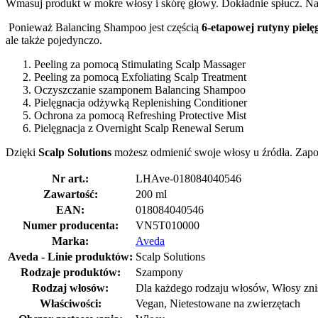
Wmasuj produkt w mokre włosy i skórę głowy. Dokładnie spłucz. Najl
Ponieważ Balancing Shampoo jest częścią
6-etapowej rutyny pielę
ale także pojedynczo.
Peeling za pomocą Stimulating Scalp Massager
Peeling za pomocą Exfoliating Scalp Treatment
Oczyszczanie szamponem Balancing Shampoo
Pielęgnacja odżywką Replenishing Conditioner
Ochrona za pomocą Refreshing Protective Mist
Pielęgnacja z Overnight Scalp Renewal Serum
Dzięki
Scalp Solutions
możesz odmienić swoje włosy u źródła. Zapobi
Nr art.:
LHAve-018084040546
Zawartość:
200 ml
EAN:
018084040546
Numer producenta:
VN5T010000
Marka:
Aveda
Aveda - Linie produktów:
Scalp Solutions
Rodzaje produktów:
Szampony
Rodzaj włosów:
Dla każdego rodzaju włosów, Włosy znis
Właściwości:
Vegan, Nietestowane na zwierzętach