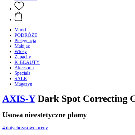
Marki
PODRÓŻE
Pielęgnacja
Makijaż
Włosy
Zapachy
K-BEAUTY
Akcesoria
Specials
SALE
Magazyn
AXIS-Y
Dark Spot Correcting 
Usuwa nieestetyczne plamy
4 dotychczasowe oceny