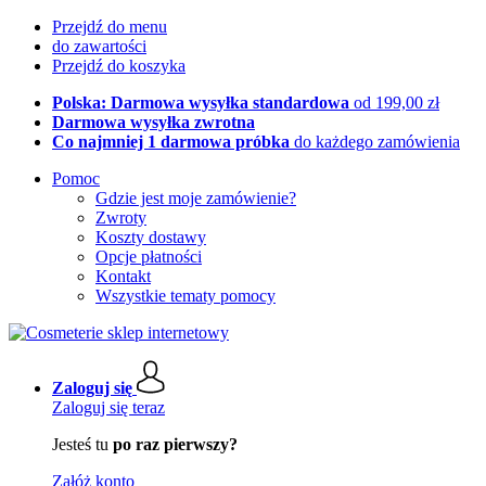
Przejdź do menu
do zawartości
Przejdź do koszyka
Polska: Darmowa wysyłka standardowa
od 199,00 zł
Darmowa wysyłka zwrotna
Co najmniej 1 darmowa próbka
do każdego zamówienia
Pomoc
Gdzie jest moje zamówienie?
Zwroty
Koszty dostawy
Opcje płatności
Kontakt
Wszystkie tematy pomocy
Zaloguj się
Zaloguj się teraz
Jesteś tu
po raz pierwszy?
Załóż konto