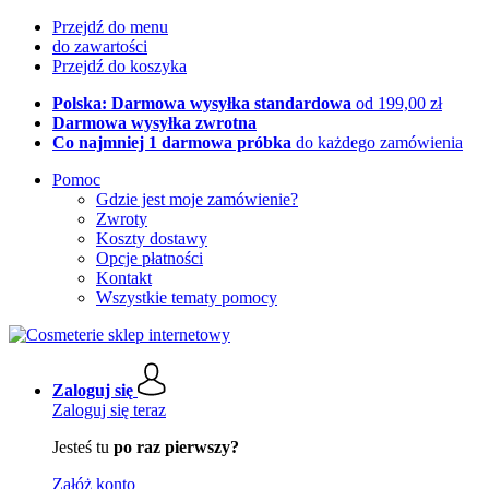
Przejdź do menu
do zawartości
Przejdź do koszyka
Polska: Darmowa wysyłka standardowa
od 199,00 zł
Darmowa wysyłka zwrotna
Co najmniej 1 darmowa próbka
do każdego zamówienia
Pomoc
Gdzie jest moje zamówienie?
Zwroty
Koszty dostawy
Opcje płatności
Kontakt
Wszystkie tematy pomocy
Zaloguj się
Zaloguj się teraz
Jesteś tu
po raz pierwszy?
Załóż konto