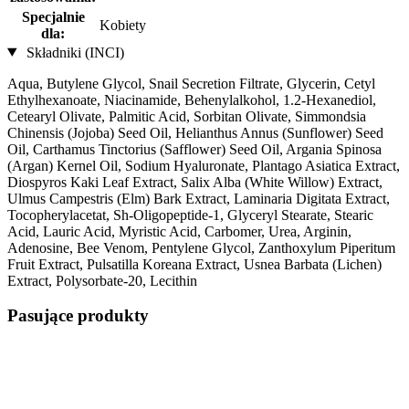
Specjalnie
Kobiety
dla:
Składniki (INCI)
Aqua, Butylene Glycol, Snail Secretion Filtrate, Glycerin, Cetyl
Ethylhexanoate, Niacinamide, Behenylalkohol, 1.2-Hexanediol,
Cetearyl Olivate, Palmitic Acid, Sorbitan Olivate, Simmondsia
Chinensis (Jojoba) Seed Oil, Helianthus Annus (Sunflower) Seed
Oil, Carthamus Tinctorius (Safflower) Seed Oil, Argania Spinosa
(Argan) Kernel Oil, Sodium Hyaluronate, Plantago Asiatica Extract,
Diospyros Kaki Leaf Extract, Salix Alba (White Willow) Extract,
Ulmus Campestris (Elm) Bark Extract, Laminaria Digitata Extract,
Tocopherylacetat, Sh-Oligopeptide-1, Glyceryl Stearate, Stearic
Acid, Lauric Acid, Myristic Acid, Carbomer, Urea, Arginin,
Adenosine, Bee Venom, Pentylene Glycol, Zanthoxylum Piperitum
Fruit Extract, Pulsatilla Koreana Extract, Usnea Barbata (Lichen)
Extract, Polysorbate-20, Lecithin
Pasujące produkty