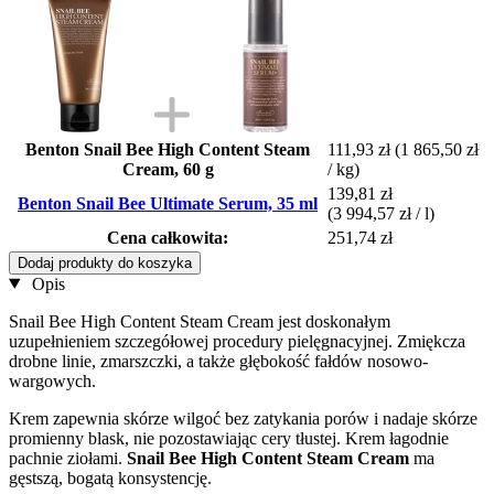
Benton Snail Bee High Content Steam
111,93 zł
(1 865,50 zł
Cream, 60 g
/ kg)
139,81 zł
Benton Snail Bee Ultimate Serum, 35 ml
(3 994,57 zł / l)
Cena całkowita:
251,74 zł
Dodaj produkty do koszyka
Opis
Snail Bee High Content Steam Cream jest doskonałym
uzupełnieniem szczegółowej procedury pielęgnacyjnej. Zmiękcza
drobne linie, zmarszczki, a także głębokość fałdów nosowo-
wargowych.
Krem zapewnia skórze wilgoć bez zatykania porów i nadaje skórze
promienny blask, nie pozostawiając cery tłustej. Krem łagodnie
pachnie ziołami.
Snail Bee High Content Steam Cream
ma
gęstszą, bogatą konsystencję.