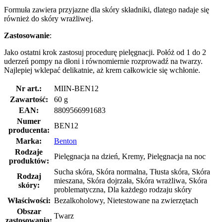
Formuła zawiera przyjazne dla skóry składniki, dlatego nadaje się
również do skóry wrażliwej.
Zastosowanie
:
Jako ostatni krok zastosuj procedurę pielęgnacji. Połóż od 1 do 2
uderzeń pompy na dłoni i równomiernie rozprowadź na twarzy.
Najlepiej wklepać delikatnie, aż krem całkowicie się wchłonie.
Nr art.:
MIIN-BEN12
Zawartość:
60 g
EAN:
8809566991683
Numer
BEN12
producenta:
Marka:
Benton
Rodzaje
Pielęgnacja na dzień, Kremy, Pielęgnacja na noc
produktów:
Sucha skóra, Skóra normalna, Tłusta skóra, Skóra
Rodzaj
mieszana, Skóra dojrzała, Skóra wrażliwa, Skóra
skóry:
problematyczna, Dla każdego rodzaju skóry
Właściwości:
Bezalkoholowy, Nietestowane na zwierzętach
Obszar
Twarz
zastosowania: