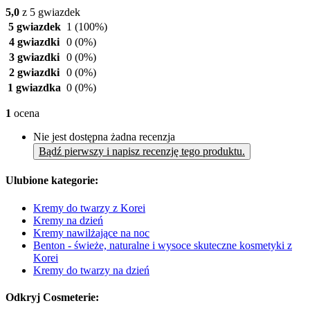
5,0
z 5 gwiazdek
5 gwiazdek
1
(100%)
4 gwiazdki
0
(0%)
3 gwiazdki
0
(0%)
2 gwiazdki
0
(0%)
1 gwiazdka
0
(0%)
1
ocena
Nie jest dostępna żadna recenzja
Bądź pierwszy i napisz recenzję tego produktu.
Ulubione kategorie:
Kremy do twarzy z Korei
Kremy na dzień
Kremy nawilżające na noc
Benton - świeże, naturalne i wysoce skuteczne kosmetyki z
Korei
Kremy do twarzy na dzień
Odkryj Cosmeterie: