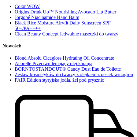
Color WOW
Origins Drink Up™ Nourishing Avocado Lip Butter
Jorgobé Niacinamide Hand Balm
Black Rice Moisture Airyfit Daily Sunscreen SPF
50+/PA++++
Clean Beauty Concept Jedwabne maseczki do twarzy
Nowości:
Blond Absolu Cicagloss Hydrating Oil Concentrate
Acorelle Przeciwutleniający olej karanja
BORNTOSTANDOUT® Candy Dust Eau de Toilette
Zestaw kosmetyków do twarzy z olejkiem z pestek winogron
FAIR Edition styryjska jodła, żel pod prysznic