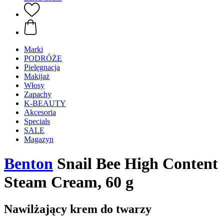
Marki
PODRÓŻE
Pielęgnacja
Makijaż
Włosy
Zapachy
K-BEAUTY
Akcesoria
Specials
SALE
Magazyn
Benton
Snail Bee High Content
Steam Cream, 60 g
Nawilżający krem do twarzy