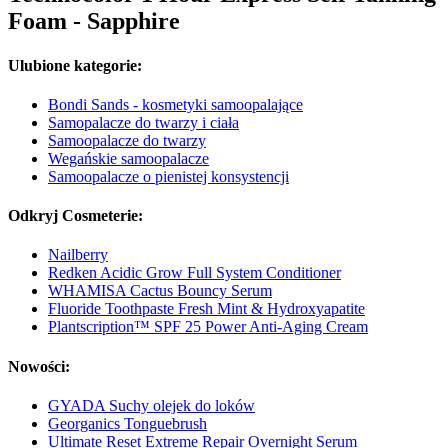
Foam - Sapphire
Ulubione kategorie:
Bondi Sands - kosmetyki samoopalające
Samopalacze do twarzy i ciała
Samoopalacze do twarzy
Wegańskie samoopalacze
Samoopalacze o pienistej konsystencji
Odkryj Cosmeterie:
Nailberry
Redken Acidic Grow Full System Conditioner
WHAMISA Cactus Bouncy Serum
Fluoride Toothpaste Fresh Mint & Hydroxyapatite
Plantscription™ SPF 25 Power Anti-Aging Cream
Nowości:
GYADA Suchy olejek do loków
Georganics Tonguebrush
Ultimate Reset Extreme Repair Overnight Serum