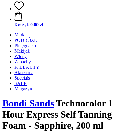
Koszyk
0,00 zł
Marki
PODRÓŻE
Pielęgnacja
Makijaż
Włosy
Zapachy
K-BEAUTY
Akcesoria
Specials
SALE
Magazyn
Bondi Sands
Technocolor 1
Hour Express Self Tanning
Foam - Sapphire, 200 ml