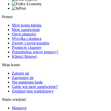
Pomoc
Moje konto klienta
Moje zamówienie
Opcje płatności
Wysyłka i dostawa
Zwroty i zwrot kosztów
Promocje i kupony
Potrzebujesz więcej pomocy?
Klienci firmowi
Moje konto
Zaloguj się
Zarejestruj się
Nie pamiętam hasła
Gdzie jest moje zamówienie?
Zrealizuj bon wartościowy
Warto wiedzieć
Magazyn