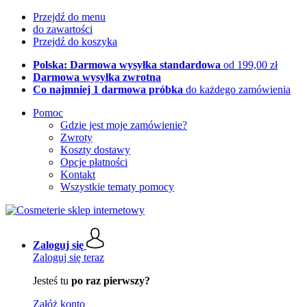
Przejdź do menu
do zawartości
Przejdź do koszyka
Polska: Darmowa wysyłka standardowa
od 199,00 zł
Darmowa wysyłka zwrotna
Co najmniej 1 darmowa próbka
do każdego zamówienia
Pomoc
Gdzie jest moje zamówienie?
Zwroty
Koszty dostawy
Opcje płatności
Kontakt
Wszystkie tematy pomocy
Zaloguj się
Zaloguj się teraz
Jesteś tu
po raz pierwszy?
Załóż konto