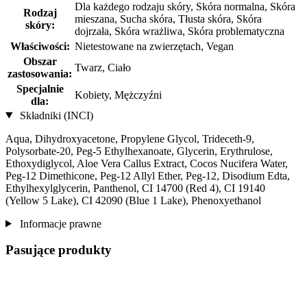
Dla każdego rodzaju skóry, Skóra normalna, Skóra
Rodzaj
mieszana, Sucha skóra, Tłusta skóra, Skóra
skóry:
dojrzała, Skóra wrażliwa, Skóra problematyczna
Właściwości:
Nietestowane na zwierzętach, Vegan
Obszar
Twarz, Ciało
zastosowania:
Specjalnie
Kobiety, Mężczyźni
dla:
Składniki (INCI)
Aqua, Dihydroxyacetone, Propylene Glycol, Trideceth-9,
Polysorbate-20, Peg-5 Ethylhexanoate, Glycerin, Erythrulose,
Ethoxydiglycol, Aloe Vera Callus Extract, Cocos Nucifera Water,
Peg-12 Dimethicone, Peg-12 Allyl Ether, Peg-12, Disodium Edta,
Ethylhexylglycerin, Panthenol, CI 14700 (Red 4), CI 19140
(Yellow 5 Lake), CI 42090 (Blue 1 Lake), Phenoxyethanol
Informacje prawne
Pasujące produkty