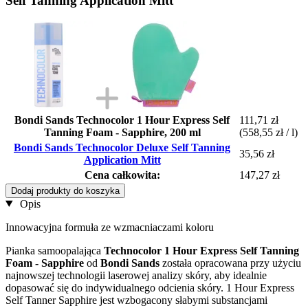
Self Tanning Application Mitt
Bondi Sands Technocolor 1 Hour Express Self
111,71 zł
Tanning Foam - Sapphire, 200 ml
(558,55 zł / l)
Bondi Sands Technocolor Deluxe Self Tanning
35,56 zł
Application Mitt
Cena całkowita:
147,27 zł
Dodaj produkty do koszyka
Opis
Innowacyjna formuła ze wzmacniaczami koloru
Pianka samoopalająca
Technocolor 1 Hour Express Self Tanning
Foam - Sapphire
od
Bondi Sands
została opracowana przy użyciu
najnowszej technologii laserowej analizy skóry, aby idealnie
dopasować się do indywidualnego odcienia skóry. 1 Hour Express
Self Tanner Sapphire jest wzbogacony słabymi substancjami