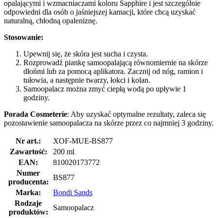
opalającymi i wzmacniaczami koloru Sapphire i jest szczególnie
odpowiedni dla osób o jaśniejszej karnacji, które chcą uzyskać
naturalną, chłodną opaleniznę.
Stosowanie:
Upewnij się, że skóra jest sucha i czysta.
Rozprowadź piankę samoopalającą równomiernie na skórze
dłońmi lub za pomocą aplikatora. Zacznij od nóg, ramion i
tułowia, a następnie twarzy, łokci i kolan.
Samoopalacz można zmyć ciepłą wodą po upływie 1
godziny.
Porada Cosmeterie
: Aby uzyskać optymalne rezultaty, zaleca się
pozostawienie samoopalacza na skórze przez co najmniej 3 godziny.
Nr art.:
XOF-MUE-BS877
Zawartość:
200 ml
EAN:
810020173772
Numer
BS877
producenta:
Marka:
Bondi Sands
Rodzaje
Samoopalacz
produktów: