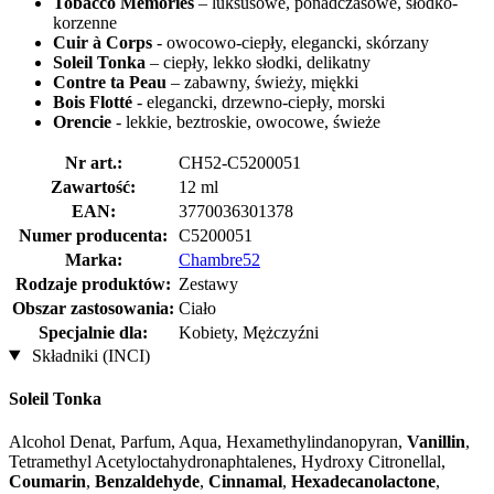
Tobacco Memories
– luksusowe, ponadczasowe, słodko-
korzenne
Cuir à Corps
- owocowo-ciepły, elegancki, skórzany
Soleil Tonka
– ciepły, lekko słodki, delikatny
Contre ta Peau
– zabawny, świeży, miękki
Bois Flotté
- elegancki, drzewno-ciepły, morski
Orencie
- lekkie, beztroskie, owocowe, świeże
Nr art.:
CH52-C5200051
Zawartość:
12 ml
EAN:
3770036301378
Numer producenta:
C5200051
Marka:
Chambre52
Rodzaje produktów:
Zestawy
Obszar zastosowania:
Ciało
Specjalnie dla:
Kobiety, Mężczyźni
Składniki (INCI)
Soleil Tonka
Alcohol Denat, Parfum, Aqua, Hexamethylindanopyran,
Vanillin
,
Tetramethyl Acetyloctahydronaphtalenes, Hydroxy Citronellal,
Coumarin
,
Benzaldehyde
,
Cinnamal
,
Hexadecanolactone
,