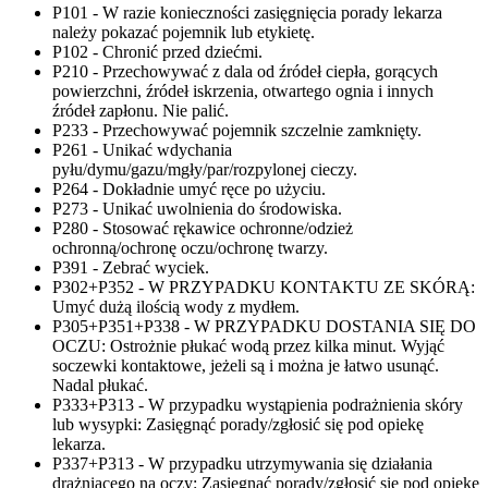
P101 - W razie konieczności zasięgnięcia porady lekarza
należy pokazać pojemnik lub etykietę.
P102 - Chronić przed dziećmi.
P210 - Przechowywać z dala od źródeł ciepła, gorących
powierzchni, źródeł iskrzenia, otwartego ognia i innych
źródeł zapłonu. Nie palić.
P233 - Przechowywać pojemnik szczelnie zamknięty.
P261 - Unikać wdychania
pyłu/dymu/gazu/mgły/par/rozpylonej cieczy.
P264 - Dokładnie umyć ręce po użyciu.
P273 - Unikać uwolnienia do środowiska.
P280 - Stosować rękawice ochronne/odzież
ochronną/ochronę oczu/ochronę twarzy.
P391 - Zebrać wyciek.
P302+P352 - W PRZYPADKU KONTAKTU ZE SKÓRĄ:
Umyć dużą ilością wody z mydłem.
P305+P351+P338 - W PRZYPADKU DOSTANIA SIĘ DO
OCZU: Ostrożnie płukać wodą przez kilka minut. Wyjąć
soczewki kontaktowe, jeżeli są i można je łatwo usunąć.
Nadal płukać.
P333+P313 - W przypadku wystąpienia podrażnienia skóry
lub wysypki: Zasięgnąć porady/zgłosić się pod opiekę
lekarza.
P337+P313 - W przypadku utrzymywania się działania
drażniącego na oczy: Zasięgnąć porady/zgłosić się pod opiekę