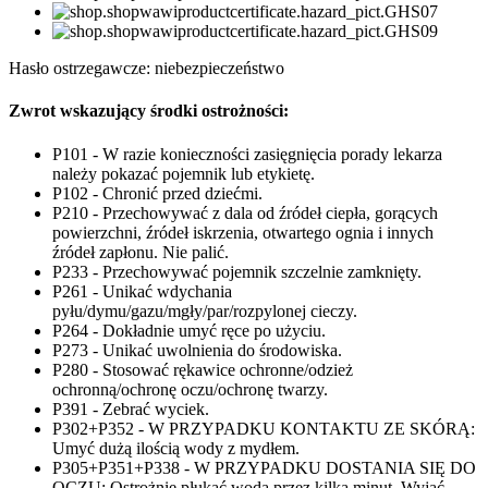
Hasło ostrzegawcze: niebezpieczeństwo
Zwrot wskazujący środki ostrożności:
P101 - W razie konieczności zasięgnięcia porady lekarza
należy pokazać pojemnik lub etykietę.
P102 - Chronić przed dziećmi.
P210 - Przechowywać z dala od źródeł ciepła, gorących
powierzchni, źródeł iskrzenia, otwartego ognia i innych
źródeł zapłonu. Nie palić.
P233 - Przechowywać pojemnik szczelnie zamknięty.
P261 - Unikać wdychania
pyłu/dymu/gazu/mgły/par/rozpylonej cieczy.
P264 - Dokładnie umyć ręce po użyciu.
P273 - Unikać uwolnienia do środowiska.
P280 - Stosować rękawice ochronne/odzież
ochronną/ochronę oczu/ochronę twarzy.
P391 - Zebrać wyciek.
P302+P352 - W PRZYPADKU KONTAKTU ZE SKÓRĄ:
Umyć dużą ilością wody z mydłem.
P305+P351+P338 - W PRZYPADKU DOSTANIA SIĘ DO
OCZU: Ostrożnie płukać wodą przez kilka minut. Wyjąć