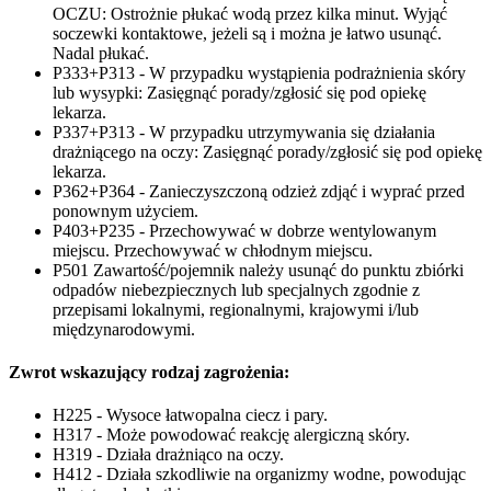
OCZU: Ostrożnie płukać wodą przez kilka minut. Wyjąć
soczewki kontaktowe, jeżeli są i można je łatwo usunąć.
Nadal płukać.
P333+P313 - W przypadku wystąpienia podrażnienia skóry
lub wysypki: Zasięgnąć porady/zgłosić się pod opiekę
lekarza.
P337+P313 - W przypadku utrzymywania się działania
drażniącego na oczy: Zasięgnąć porady/zgłosić się pod opiekę
lekarza.
P362+P364 - Zanieczyszczoną odzież zdjąć i wyprać przed
ponownym użyciem.
P403+P235 - Przechowywać w dobrze wentylowanym
miejscu. Przechowywać w chłodnym miejscu.
P501 Zawartość/pojemnik należy usunąć do punktu zbiórki
odpadów niebezpiecznych lub specjalnych zgodnie z
przepisami lokalnymi, regionalnymi, krajowymi i/lub
międzynarodowymi.
Zwrot wskazujący rodzaj zagrożenia:
H225 - Wysoce łatwopalna ciecz i pary.
H317 - Może powodować reakcję alergiczną skóry.
H319 - Działa drażniąco na oczy.
H412 - Działa szkodliwie na organizmy wodne, powodując