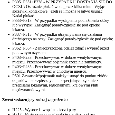
P305+P351+P338 - W PRZYPADKU DOSTANIA SIĘ DO
OCZU: Ostrożnie płukać wodą przez kilka minut. Wyjąć
soczewki kontaktowe, jeżeli są i można je łatwo usunąć.
Nadal płukać.
P333+P313 - W przypadku wystąpienia podrażnienia skóry
lub wysypki: Zasięgnąć porady/zgłosić się pod opiekę
lekarza.
P337+P313 - W przypadku utrzymywania się działania
drażniącego na oczy: Zasięgnąć porady/zgłosić się pod opiekę
lekarza.
P362+P364 - Zanieczyszczoną odzież zdjąć i wyprać przed
ponownym użyciem.
P403+P233 - Przechowywać w dobrze wentylowanym
miejscu. Przechowywać pojemnik szczelnie zamknięty.
P403+P235 - Przechowywać w dobrze wentylowanym
miejscu. Przechowywać w chłodnym miejscu.
P501 Zawartość/pojemnik należy usunąć do punktu zbiórki
odpadów niebezpiecznych lub specjalnych zgodnie z
przepisami lokalnymi, regionalnymi, krajowymi i/lub
międzynarodowymi.
Zwrot wskazujący rodzaj zagrożenia:
H225 - Wysoce łatwopalna ciecz i pary.
H317 - Może powodować reakcję alergiczną skóry.