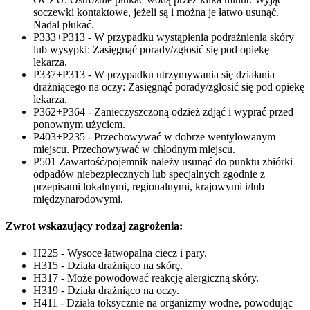
soczewki kontaktowe, jeżeli są i można je łatwo usunąć.
Nadal płukać.
P333+P313 - W przypadku wystąpienia podrażnienia skóry
lub wysypki: Zasięgnąć porady/zgłosić się pod opiekę
lekarza.
P337+P313 - W przypadku utrzymywania się działania
drażniącego na oczy: Zasięgnąć porady/zgłosić się pod opiekę
lekarza.
P362+P364 - Zanieczyszczoną odzież zdjąć i wyprać przed
ponownym użyciem.
P403+P235 - Przechowywać w dobrze wentylowanym
miejscu. Przechowywać w chłodnym miejscu.
P501 Zawartość/pojemnik należy usunąć do punktu zbiórki
odpadów niebezpiecznych lub specjalnych zgodnie z
przepisami lokalnymi, regionalnymi, krajowymi i/lub
międzynarodowymi.
Zwrot wskazujący rodzaj zagrożenia:
H225 - Wysoce łatwopalna ciecz i pary.
H315 - Działa drażniąco na skórę.
H317 - Może powodować reakcję alergiczną skóry.
H319 - Działa drażniąco na oczy.
H411 - Działa toksycznie na organizmy wodne, powodując