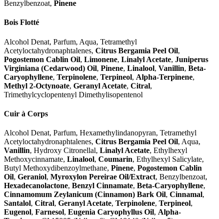
Benzylbenzoat,
Pinene
Bois Flotté
Alcohol Denat, Parfum, Aqua, Tetramethyl
Acetyloctahydronaphtalenes,
Citrus Bergamia Peel Oil
,
Pogostemon Cablin Oil
,
Limonene
,
Linalyl Acetate
,
Juniperus
Virginiana (Cedarwood) Oil
,
Pinene
,
Linalool
,
Vanillin
,
Beta-
Caryophyllene
,
Terpinolene
,
Terpineol
,
Alpha-Terpinene
,
Methyl 2-Octynoate
,
Geranyl Acetate
,
Citral
,
Trimethylcyclopentenyl Dimethylisopentenol
Cuir à Corps
Alcohol Denat, Parfum, Hexamethylindanopyran, Tetramethyl
Acetyloctahydronaphtalenes,
Citrus Bergamia Peel Oil
, Aqua,
Vanillin
, Hydroxy Citronellal,
Linalyl Acetate
, Ethylhexyl
Methoxycinnamate,
Linalool
,
Coumarin
, Ethylhexyl Salicylate,
Butyl Methoxydibenzoylmethane,
Pinene
,
Pogostemon Cablin
Oil
,
Geraniol
,
Myroxylon Pereirae Oil/Extract
, Benzylbenzoat,
Hexadecanolactone
,
Benzyl Cinnamate
,
Beta-Caryophyllene
,
Cinnamomum Zeylanicum (Cinnamon) Bark Oil
,
Cinnamal
,
Santalol
,
Citral
,
Geranyl Acetate
,
Terpinolene
,
Terpineol
,
Eugenol
,
Farnesol
,
Eugenia Caryophyllus Oil
,
Alpha-