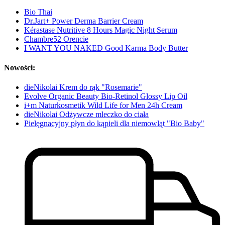
Bio Thai
Dr.Jart+ Power Derma Barrier Cream
Kérastase Nutritive 8 Hours Magic Night Serum
Chambre52 Orencie
I WANT YOU NAKED Good Karma Body Butter
Nowości:
dieNikolai Krem do rąk "Rosemarie"
Evolve Organic Beauty Bio-Retinol Glossy Lip Oil
i+m Naturkosmetik Wild Life for Men 24h Cream
dieNikolai Odżywcze mleczko do ciała
Pielęgnacyjny płyn do kąpieli dla niemowląt "Bio Baby"