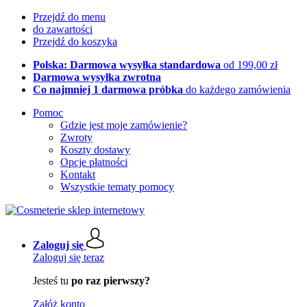
Przejdź do menu
do zawartości
Przejdź do koszyka
Polska: Darmowa wysyłka standardowa
od 199,00 zł
Darmowa wysyłka zwrotna
Co najmniej 1 darmowa próbka
do każdego zamówienia
Pomoc
Gdzie jest moje zamówienie?
Zwroty
Koszty dostawy
Opcje płatności
Kontakt
Wszystkie tematy pomocy
Zaloguj się
Zaloguj się teraz
Jesteś tu
po raz pierwszy?
Załóż konto