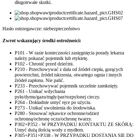
długotrwałe skutki.
Hasło ostrzegawcze: niebezpieczeństwo
Zwrot wskazujący środki ostrożności:
P101 - W razie konieczności zasięgnięcia porady lekarza
należy pokazać pojemnik lub etykietę.
P102 - Chronić przed dziećmi.
P210 - Przechowywać z dala od źródeł ciepła, gorących
powierzchni, źródeł iskrzenia, otwartego ognia i innych
źródeł zapłonu. Nie palić.
P233 - Przechowywać pojemnik szczelnie zamknięty.
P261 - Unikać wdychania
pyłu/dymu/gazu/mgły/par/rozpylonej cieczy.
P264 - Dokładnie umyć ręce po użyciu.
P273 - Unikać uwolnienia do środowiska.
P280 - Stosować rękawice ochronne/odzież
ochronną/ochronę oczu/ochronę twarzy.
P302+P352 - W PRZYPADKU KONTAKTU ZE SKÓRĄ:
Umyć dużą ilością wody z mydłem.
P305+P351+P338 - W PRZYPADKU DOSTANIA SIĘ DO