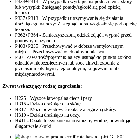
P333+P313 - W przypadku wystąpienia podrażnienia skóry
lub wysypki: Zasięgnąć porady/zgłosić się pod opiekę
lekarza.
P337+P313 - W przypadku utrzymywania się działania
drażniącego na oczy: Zasięgnąć porady/zgłosić się pod opiekę
lekarza.
P362+P364 - Zanieczyszczoną odzież zdjąć i wyprać przed
ponownym użyciem.
P403+P235 - Przechowywać w dobrze wentylowanym
miejscu. Przechowywać w chłodnym miejscu.
P501 Zawartość/pojemnik należy usunąć do punktu zbiórki
odpadów niebezpiecznych lub specjalnych zgodnie z
przepisami lokalnymi, regionalnymi, krajowymi i/lub
międzynarodowymi.
Zwrot wskazujący rodzaj zagrożenia:
H225 - Wysoce łatwopalna ciecz i pary.
H315 - Działa drażniąco na skórę.
H317 - Może powodować reakcję alergiczną skóry.
H319 - Działa drażniąco na oczy.
H411 - Działa toksycznie na organizmy wodne, powodując
długotrwałe skutki.