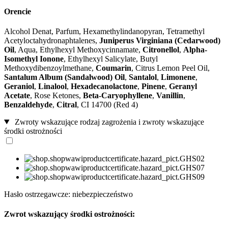
Orencie
Alcohol Denat, Parfum, Hexamethylindanopyran, Tetramethyl
Acetyloctahydronaphtalenes,
Juniperus Virginiana (Cedarwood)
Oil
, Aqua, Ethylhexyl Methoxycinnamate,
Citronellol
,
Alpha-
Isomethyl Ionone
, Ethylhexyl Salicylate, Butyl
Methoxydibenzoylmethane,
Coumarin
, Citrus Lemon Peel Oil,
Santalum Album (Sandalwood) Oil
,
Santalol
,
Limonene
,
Geraniol
,
Linalool
,
Hexadecanolactone
,
Pinene
,
Geranyl
Acetate
, Rose Ketones,
Beta-Caryophyllene
,
Vanillin
,
Benzaldehyde
,
Citral
, CI 14700 (Red 4)
Zwroty wskazujące rodzaj zagrożenia i zwroty wskazujące
środki ostrożności
Hasło ostrzegawcze: niebezpieczeństwo
Zwrot wskazujący środki ostrożności: