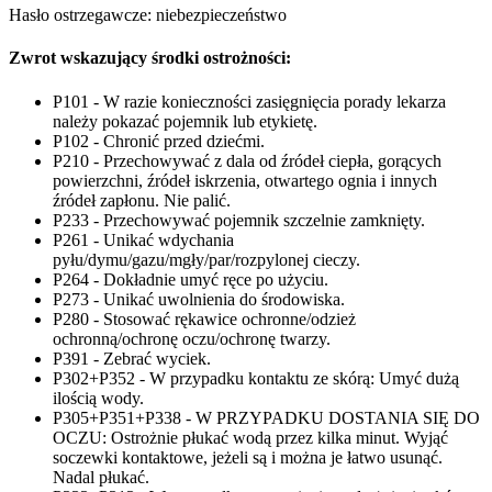
Hasło ostrzegawcze: niebezpieczeństwo
Zwrot wskazujący środki ostrożności:
P101 - W razie konieczności zasięgnięcia porady lekarza
należy pokazać pojemnik lub etykietę.
P102 - Chronić przed dziećmi.
P210 - Przechowywać z dala od źródeł ciepła, gorących
powierzchni, źródeł iskrzenia, otwartego ognia i innych
źródeł zapłonu. Nie palić.
P233 - Przechowywać pojemnik szczelnie zamknięty.
P261 - Unikać wdychania
pyłu/dymu/gazu/mgły/par/rozpylonej cieczy.
P264 - Dokładnie umyć ręce po użyciu.
P273 - Unikać uwolnienia do środowiska.
P280 - Stosować rękawice ochronne/odzież
ochronną/ochronę oczu/ochronę twarzy.
P391 - Zebrać wyciek.
P302+P352 - W przypadku kontaktu ze skórą: Umyć dużą
ilością wody.
P305+P351+P338 - W PRZYPADKU DOSTANIA SIĘ DO
OCZU: Ostrożnie płukać wodą przez kilka minut. Wyjąć
soczewki kontaktowe, jeżeli są i można je łatwo usunąć.
Nadal płukać.