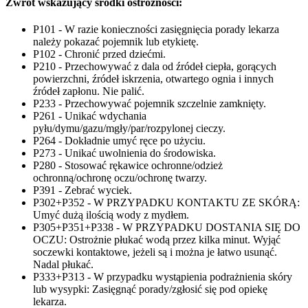
Zwrot wskazujący środki ostrożności:
P101 - W razie konieczności zasięgnięcia porady lekarza
należy pokazać pojemnik lub etykietę.
P102 - Chronić przed dziećmi.
P210 - Przechowywać z dala od źródeł ciepła, gorących
powierzchni, źródeł iskrzenia, otwartego ognia i innych
źródeł zapłonu. Nie palić.
P233 - Przechowywać pojemnik szczelnie zamknięty.
P261 - Unikać wdychania
pyłu/dymu/gazu/mgły/par/rozpylonej cieczy.
P264 - Dokładnie umyć ręce po użyciu.
P273 - Unikać uwolnienia do środowiska.
P280 - Stosować rękawice ochronne/odzież
ochronną/ochronę oczu/ochronę twarzy.
P391 - Zebrać wyciek.
P302+P352 - W PRZYPADKU KONTAKTU ZE SKÓRĄ:
Umyć dużą ilością wody z mydłem.
P305+P351+P338 - W PRZYPADKU DOSTANIA SIĘ DO
OCZU: Ostrożnie płukać wodą przez kilka minut. Wyjąć
soczewki kontaktowe, jeżeli są i można je łatwo usunąć.
Nadal płukać.
P333+P313 - W przypadku wystąpienia podrażnienia skóry
lub wysypki: Zasięgnąć porady/zgłosić się pod opiekę
lekarza.