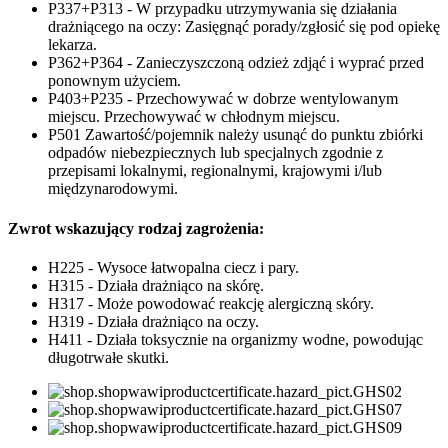
P337+P313 - W przypadku utrzymywania się działania
drażniącego na oczy: Zasięgnąć porady/zgłosić się pod opiekę
lekarza.
P362+P364 - Zanieczyszczoną odzież zdjąć i wyprać przed
ponownym użyciem.
P403+P235 - Przechowywać w dobrze wentylowanym
miejscu. Przechowywać w chłodnym miejscu.
P501 Zawartość/pojemnik należy usunąć do punktu zbiórki
odpadów niebezpiecznych lub specjalnych zgodnie z
przepisami lokalnymi, regionalnymi, krajowymi i/lub
międzynarodowymi.
Zwrot wskazujący rodzaj zagrożenia:
H225 - Wysoce łatwopalna ciecz i pary.
H315 - Działa drażniąco na skórę.
H317 - Może powodować reakcję alergiczną skóry.
H319 - Działa drażniąco na oczy.
H411 - Działa toksycznie na organizmy wodne, powodując
długotrwałe skutki.