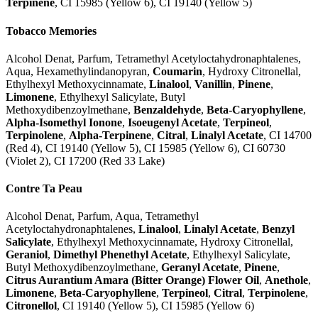
Terpinene
, CI 15985 (Yellow 6), CI 19140 (Yellow 5)
Tobacco Memories
Alcohol Denat, Parfum, Tetramethyl Acetyloctahydronaphtalenes,
Aqua, Hexamethylindanopyran,
Coumarin
, Hydroxy Citronellal,
Ethylhexyl Methoxycinnamate,
Linalool
,
Vanillin
,
Pinene
,
Limonene
, Ethylhexyl Salicylate, Butyl
Methoxydibenzoylmethane,
Benzaldehyde
,
Beta-Caryophyllene
,
Alpha-Isomethyl Ionone
,
Isoeugenyl Acetate
,
Terpineol
,
Terpinolene
,
Alpha-Terpinene
,
Citral
,
Linalyl Acetate
, CI 14700
(Red 4), CI 19140 (Yellow 5), CI 15985 (Yellow 6), CI 60730
(Violet 2), CI 17200 (Red 33 Lake)
Contre Ta Peau
Alcohol Denat, Parfum, Aqua, Tetramethyl
Acetyloctahydronaphtalenes,
Linalool
,
Linalyl Acetate
,
Benzyl
Salicylate
, Ethylhexyl Methoxycinnamate, Hydroxy Citronellal,
Geraniol
,
Dimethyl Phenethyl Acetate
, Ethylhexyl Salicylate,
Butyl Methoxydibenzoylmethane,
Geranyl Acetate
,
Pinene
,
Citrus Aurantium Amara (Bitter Orange) Flower Oil
,
Anethole
,
Limonene
,
Beta-Caryophyllene
,
Terpineol
,
Citral
,
Terpinolene
,
Citronellol
, CI 19140 (Yellow 5), CI 15985 (Yellow 6)