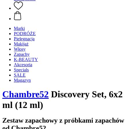
Marki
PODRÓŻE
Pielęgnacja
Makijaż
Włosy
Zapachy
K-BEAUTY
Akcesoria
Specials
SALE
Magazyn
Chambre52
Discovery Set, 6x2
ml (12 ml)
Zestaw zapachowy z próbkami zapachów
od Chambre52