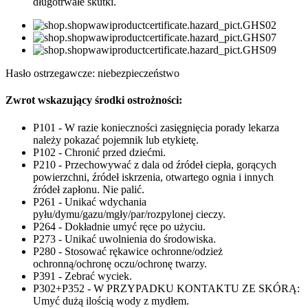
długotrwałe skutki.
Hasło ostrzegawcze: niebezpieczeństwo
Zwrot wskazujący środki ostrożności:
P101 - W razie konieczności zasięgnięcia porady lekarza
należy pokazać pojemnik lub etykietę.
P102 - Chronić przed dziećmi.
P210 - Przechowywać z dala od źródeł ciepła, gorących
powierzchni, źródeł iskrzenia, otwartego ognia i innych
źródeł zapłonu. Nie palić.
P261 - Unikać wdychania
pyłu/dymu/gazu/mgły/par/rozpylonej cieczy.
P264 - Dokładnie umyć ręce po użyciu.
P273 - Unikać uwolnienia do środowiska.
P280 - Stosować rękawice ochronne/odzież
ochronną/ochronę oczu/ochronę twarzy.
P391 - Zebrać wyciek.
P302+P352 - W PRZYPADKU KONTAKTU ZE SKÓRĄ:
Umyć dużą ilością wody z mydłem.