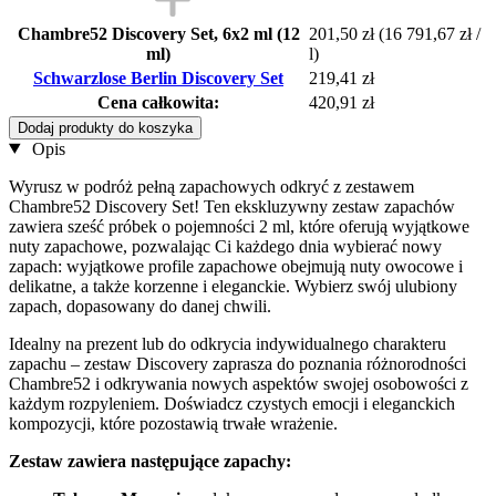
Chambre52 Discovery Set, 6x2 ml (12
201,50 zł
(16 791,67 zł /
ml)
l)
Schwarzlose Berlin Discovery Set
219,41 zł
Cena całkowita:
420,91 zł
Dodaj produkty do koszyka
Opis
Wyrusz w podróż pełną zapachowych odkryć z zestawem
Chambre52 Discovery Set! Ten ekskluzywny zestaw zapachów
zawiera sześć próbek o pojemności 2 ml, które oferują wyjątkowe
nuty zapachowe, pozwalając Ci każdego dnia wybierać nowy
zapach: wyjątkowe profile zapachowe obejmują nuty owocowe i
delikatne, a także korzenne i eleganckie. Wybierz swój ulubiony
zapach, dopasowany do danej chwili.
Idealny na prezent lub do odkrycia indywidualnego charakteru
zapachu – zestaw Discovery zaprasza do poznania różnorodności
Chambre52 i odkrywania nowych aspektów swojej osobowości z
każdym rozpyleniem. Doświadcz czystych emocji i eleganckich
kompozycji, które pozostawią trwałe wrażenie.
Zestaw zawiera następujące zapachy: