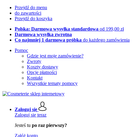
Przejdź do menu
do zawartości
Przejdź do koszyka
Polska: Darmowa wysyłka standardowa
od 199,00 zł
Darmowa wysyłka zwrotna
Co najmniej 1 darmowa próbka
do każdego zamówienia
Pomoc
Gdzie jest moje zamówienie?
Zwroty
Koszty dostawy
Opcje płatności
Kontakt
Wszystkie tematy pomocy
Zaloguj się
Zaloguj się teraz
Jesteś tu
po raz pierwszy?
Załóż konto