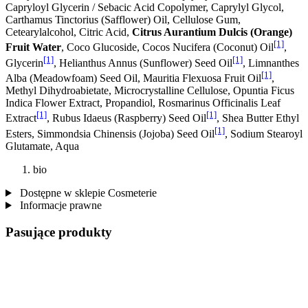
Capryloyl Glycerin / Sebacic Acid Copolymer, Caprylyl Glycol,
Carthamus Tinctorius (Safflower) Oil, Cellulose Gum,
Cetearylalcohol, Citric Acid,
Citrus Aurantium Dulcis (Orange)
[1]
Fruit Water
, Coco Glucoside, Cocos Nucifera (Coconut) Oil
,
[1]
[1]
Glycerin
, Helianthus Annus (Sunflower) Seed Oil
, Limnanthes
[1]
Alba (Meadowfoam) Seed Oil, Mauritia Flexuosa Fruit Oil
,
Methyl Dihydroabietate, Microcrystalline Cellulose, Opuntia Ficus
Indica Flower Extract, Propandiol, Rosmarinus Officinalis Leaf
[1]
[1]
Extract
, Rubus Idaeus (Raspberry) Seed Oil
, Shea Butter Ethyl
[1]
Esters, Simmondsia Chinensis (Jojoba) Seed Oil
, Sodium Stearoyl
Glutamate, Aqua
bio
Dostępne w sklepie Cosmeterie
Informacje prawne
Pasujące produkty