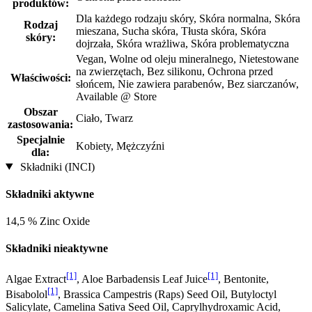
produktów:
Dla każdego rodzaju skóry, Skóra normalna, Skóra
Rodzaj
mieszana, Sucha skóra, Tłusta skóra, Skóra
skóry:
dojrzała, Skóra wrażliwa, Skóra problematyczna
Vegan, Wolne od oleju mineralnego, Nietestowane
na zwierzętach, Bez silikonu, Ochrona przed
Właściwości:
słońcem, Nie zawiera parabenów, Bez siarczanów,
Available @ Store
Obszar
Ciało, Twarz
zastosowania:
Specjalnie
Kobiety, Mężczyźni
dla:
Składniki (INCI)
Składniki aktywne
14,5 % Zinc Oxide
Składniki nieaktywne
[1]
[1]
Algae Extract
, Aloe Barbadensis Leaf Juice
, Bentonite,
[1]
Bisabolol
, Brassica Campestris (Raps) Seed Oil, Butyloctyl
Salicylate, Camelina Sativa Seed Oil, Caprylhydroxamic Acid,