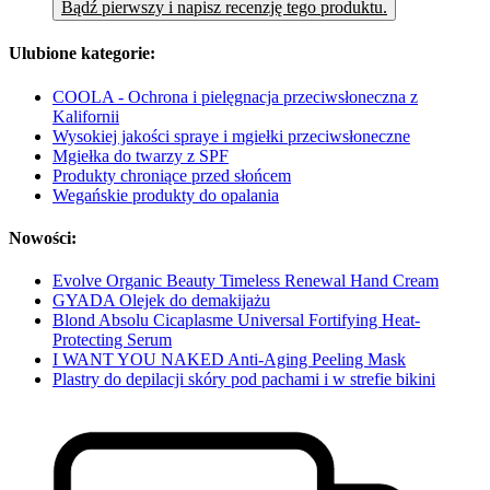
Bądź pierwszy i napisz recenzję tego produktu.
Ulubione kategorie:
COOLA - Ochrona i pielęgnacja przeciwsłoneczna z
Kalifornii
Wysokiej jakości spraye i mgiełki przeciwsłoneczne
Mgiełka do twarzy z SPF
Produkty chroniące przed słońcem
Wegańskie produkty do opalania
Nowości:
Evolve Organic Beauty Timeless Renewal Hand Cream
GYADA Olejek do demakijażu
Blond Absolu Cicaplasme Universal Fortifying Heat-
Protecting Serum
I WANT YOU NAKED Anti-Aging Peeling Mask
Plastry do depilacji skóry pod pachami i w strefie bikini