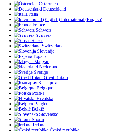
Österreich
Deutschland
Italia
International (English)
France
Schweiz
Svizzera
Suisse
Switzerland
Slovenija
España
Magyar
Nederland
Sverige
Great Britain
България
Belgique
Polska
Hrvatska
Belgien
België
Slovensko
Suomi
Ireland
Česká republika