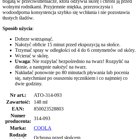
bogatą w przeciwutleniacze, która odżywia skórę i chroni ją przed
wolnymi rodnikami. Przyjemnie miękka, przezroczysta i
wodoodporna konsystencja szybko się wchłania i nie pozostawia
tłustych śladów.
Sposób użycia
:
Dobrze wstrząsnąć.
Nałożyć obficie 15 minut przed ekspozycją na słońce.
Trzymać spray w odległości od 4 do 6 centymetrów od skóry.
Wcierać w skórę.
Uwaga
: Nie rozpylać bezpośrednio na twarz! Rozpylić na
dłonie, a następnie nałożyć na twarz.
Nakładać ponownie po 80 minutach pływania lub pocenia
się, natychmiast po osuszeniu ręcznikiem i co najmniej co
dwie godziny.
Nr art.:
ATO-314-093
Zawartość:
148 ml
EAN:
850023528803
Numer
314-093
producenta:
Marka:
COOLA
Rodzaje
Ochrona przed słońcem