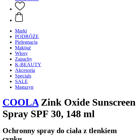
Marki
PODRÓŻE
Pielęgnacja
Makijaż
Włosy
Zapachy
K-BEAUTY
Akcesoria
Specials
SALE
Magazyn
COOLA
Zink Oxide Sunscreen
Spray SPF 30, 148 ml
Ochronny spray do ciała z tlenkiem
cynku