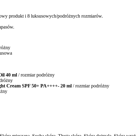
rowy produkt i 8 luksusowych/podróżnych rozmiarów.
zapasów.
różny
susowa
il 40 ml
/ rozmiar podróżny
odróżny
 Cream SPF 50+ PA++++- 20 ml​​​​​​​
/ rozmiar podróżny
óżny
Skóra mieszana, Sucha skóra, Tłusta skóra, Skóra dojrzała, Skóra wra