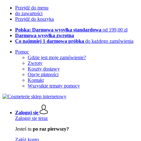
Przejdź do menu
do zawartości
Przejdź do koszyka
Polska: Darmowa wysyłka standardowa
od 199,00 zł
Darmowa wysyłka zwrotna
Co najmniej 1 darmowa próbka
do każdego zamówienia
Pomoc
Gdzie jest moje zamówienie?
Zwroty
Koszty dostawy
Opcje płatności
Kontakt
Wszystkie tematy pomocy
Zaloguj się
Zaloguj się teraz
Jesteś tu
po raz pierwszy?
Załóż konto