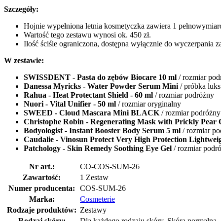
Szczegóły:
Hojnie wypełniona letnia kosmetyczka zawiera 1 pełnowymia
Wartość tego zestawu wynosi ok. 450 zł.
Ilość ściśle ograniczona, dostępna wyłącznie do wyczerpania 
W zestawie:
SWISSDENT - Pasta do zębów Biocare 10 ml
/ rozmiar pod
Danessa Myricks - Water Powder Serum Mini
/ próbka luk
Rahua - Heat Protectant Shield
- 60 ml
/ rozmiar podróżny
Nuori - Vital Unifier - 50 ml
/ rozmiar oryginalny
SWEED - Cloud Mascara Mini BLACK
/ rozmiar podróżny
Christophe Robin - Regenerating Mask with Prickly Pear O
Bodyologist - Instant Booster Body Serum 5 ml
/ rozmiar p
Caudalie - Vinosun Protect Very High Protection Lightweight
Patchology - Skin Remedy Soothing Eye Gel
/ rozmiar podr
Nr art.:
CO-COS-SUM-26
Zawartość:
1 Zestaw
Numer producenta:
COS-SUM-26
Marka:
Cosmeterie
Rodzaje produktów:
Zestawy
Rodzaj skóry:
Dla każdego rodzaju skóry, Skóra normalna, 