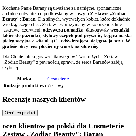
Kochane Panie Barany są uważane za namiętne, spontaniczne,
ambitne i otwarte, co podkreślamy w naszym
Zestawie „Zodiac
Beauty": Baran
. Dla silnych, wytrwałych kobiet, które dokładnie
wiedzą, czego chcą. Zestaw jest utrzymany w kolorze idealnie
jaskrawej czerwieni:
odżywcza pomadka
, długotrwały
wegański
lakier do paznokci
,
stylowy czepek pod prysznic,
kojąca maska
pielęgnacyjna
z witaminą C i
odświeżająca pielęgnacja oczu
.
W
gratisie
otrzymasz
płócienny worek na siłownię
.
Dla Ciebie lub kogoś wyjątkowego w Twoim życiu: Zestaw
„Zodiac Beauty" z pewnością sprawi, że serca Baranów zabiją
szybciej.
Marka:
Cosmeterie
Rodzaje produktów:
Zestawy
Recenzje naszych klientów
Oceń ten produkt
ocen klientów po polski dla Cosmeterie
Zestaw „Zodiac Beauty": Baran