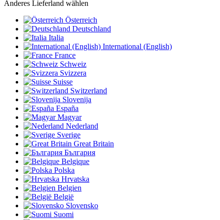
Anderes Lieferland wählen
Österreich
Deutschland
Italia
International (English)
France
Schweiz
Svizzera
Suisse
Switzerland
Slovenija
España
Magyar
Nederland
Sverige
Great Britain
България
Belgique
Polska
Hrvatska
Belgien
België
Slovensko
Suomi