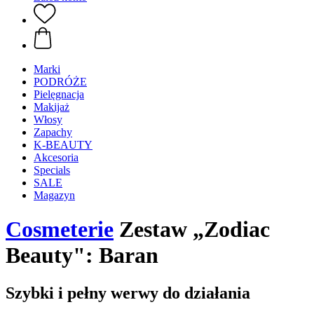
Marki
PODRÓŻE
Pielęgnacja
Makijaż
Włosy
Zapachy
K-BEAUTY
Akcesoria
Specials
SALE
Magazyn
Cosmeterie
Zestaw „Zodiac
Beauty": Baran
Szybki i pełny werwy do działania