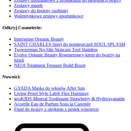
Zestawy upominkowe z produktami do pielęgnacji twarzy
Zestawy masek
Zestawy do higieny osobistej
Walentynkowe zestawy upominkowe
Odkryj Cosmeterie:
Innersense Organic Beauty
SAINT CHARLES Sprej do pomieszczeń SOUL SPLASH
Tweezerman No-Slip Skincare Tool Stainless
Evolve Organic Beauty Regenerujący krem do twarzy na
dzień
NEQI Treatment Treasure Build Boost
Nowości:
GYADA Maska do włosów After Sun
Living Proof Style Lab® Flex Hairspray
geoKIDS Mineral Toothpaste Strawberry & Hydroxyapatite
Acorelle Eau de Parfum Sous la Canopée
Fluid do twarzy z olejkiem z pestek winogron