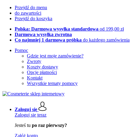
Przejdź do menu
do zawartości
Przejdź do koszyka
Polska: Darmowa wysyłka standardowa
od 199,00 zł
Darmowa wysyłka zwrotna
Co najmniej 1 darmowa próbka
do każdego zamówienia
Pomoc
Gdzie jest moje zamówienie?
Zwroty
Koszty dostawy
Opcje płatności
Kontakt
Wszystkie tematy pomocy
Zaloguj się
Zaloguj się teraz
Jesteś tu
po raz pierwszy?
Załóż konto