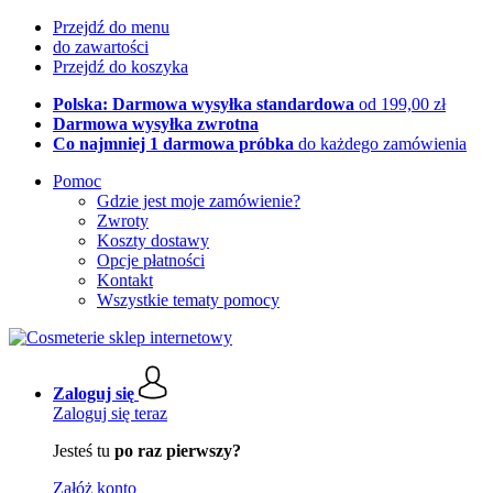
Przejdź do menu
do zawartości
Przejdź do koszyka
Polska: Darmowa wysyłka standardowa
od 199,00 zł
Darmowa wysyłka zwrotna
Co najmniej 1 darmowa próbka
do każdego zamówienia
Pomoc
Gdzie jest moje zamówienie?
Zwroty
Koszty dostawy
Opcje płatności
Kontakt
Wszystkie tematy pomocy
Zaloguj się
Zaloguj się teraz
Jesteś tu
po raz pierwszy?
Załóż konto