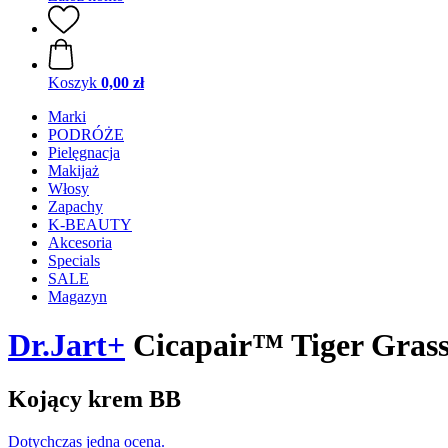
Koszyk
0,00 zł
Marki
PODRÓŻE
Pielęgnacja
Makijaż
Włosy
Zapachy
K-BEAUTY
Akcesoria
Specials
SALE
Magazyn
Dr.Jart+
Cicapair™ Tiger Grass
Kojący krem ​​BB
Dotychczas jedna ocena.