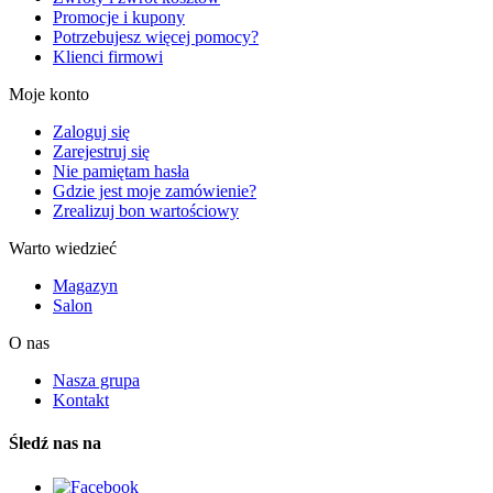
Promocje i kupony
Potrzebujesz więcej pomocy?
Klienci firmowi
Moje konto
Zaloguj się
Zarejestruj się
Nie pamiętam hasła
Gdzie jest moje zamówienie?
Zrealizuj bon wartościowy
Warto wiedzieć
Magazyn
Salon
O nas
Nasza grupa
Kontakt
Śledź nas na