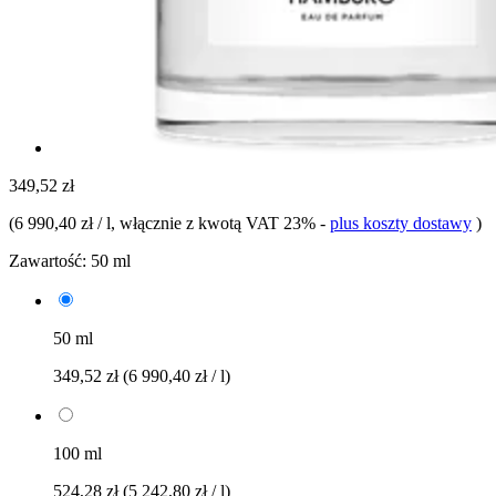
349,52 zł
(
6 990,40 zł / l
, włącznie z kwotą VAT 23%
-
plus koszty dostawy
)
Zawartość:
50 ml
50 ml
349,52 zł
(6 990,40 zł / l)
100 ml
524,28 zł
(5 242,80 zł / l)