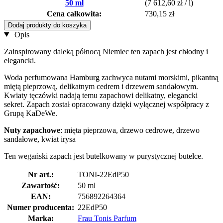
50 ml
(7 612,60 zł / l)
Cena całkowita:
730,15 zł
Dodaj produkty do koszyka
Opis
Zainspirowany daleką północą Niemiec ten zapach jest chłodny i
elegancki.
Woda perfumowana Hamburg zachwyca nutami morskimi, pikantną
miętą pieprzową, delikatnym cedrem i drzewem sandałowym.
Kwiaty tęczówki nadają temu zapachowi delikatny, elegancki
sekret. Zapach został opracowany dzięki wyłącznej współpracy z
Grupą KaDeWe.
Nuty zapachowe
: mięta pieprzowa, drzewo cedrowe, drzewo
sandałowe, kwiat irysa
Ten wegański zapach jest butelkowany w purystycznej butelce.
Nr art.:
TONI-22EdP50
Zawartość:
50 ml
EAN:
756892264364
Numer producenta:
22EdP50
Marka:
Frau Tonis Parfum