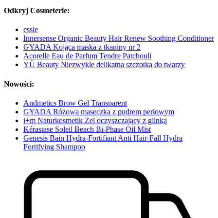
Odkryj Cosmeterie:
essie
Innersense Organic Beauty Hair Renew Soothing Conditioner
GYADA Kojąca maska ​​z tkaniny nr 2
Acorelle Eau de Parfum Tendre Patchouli
YÙ Beauty Niezwykle delikatna szczotka do twarzy
Nowości:
Andmetics Brow Gel Transparent
GYADA Różowa maseczka z pudrem perłowym
i+m Naturkosmetik Żel oczyszczający z glinką
Kérastase Soleil Beach Bi-Phase Oil Mist
Genesis Bain Hydra-Fortifiant Anti Hair-Fall Hydra
Fortifying Shampoo