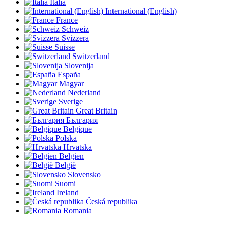
Italia
International (English)
France
Schweiz
Svizzera
Suisse
Switzerland
Slovenija
España
Magyar
Nederland
Sverige
Great Britain
България
Belgique
Polska
Hrvatska
Belgien
België
Slovensko
Suomi
Ireland
Česká republika
Romania