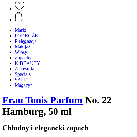
Marki
PODRÓŻE
Pielęgnacja
Makijaż
Włosy
Zapachy
K-BEAUTY
Akcesoria
Specials
SALE
Magazyn
Frau Tonis Parfum
No. 22
Hamburg, 50 ml
Chłodny i elegancki zapach