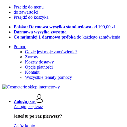
Przejdź do menu
do zawartości
Przejdź do koszyka
Polska: Darmowa wysyłka standardowa
od 199,00 zł
Darmowa wysyłka zwrotna
Co najmniej 1 darmowa próbka
do każdego zamówienia
Pomoc
Gdzie jest moje zamówienie?
Zwroty
Koszty dostawy
Opcje płatności
Kontakt
Wszystkie tematy pomocy
Zaloguj się
Zaloguj się teraz
Jesteś tu
po raz pierwszy?
Załóż konto