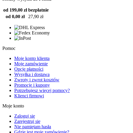
od 199,00 zł
bezpłatnie
od 0,00 zł
27,90 zł
Pomoc
Moje konto klienta
Moje zamówienie
Opcje płatności
Wysyłka i dostawa
Zwroty i zwrot kosztów
Promocje i kupony
Potrzebujesz więcej pomocy?
Klienci firmowi
Moje konto
Zaloguj się
Zarejestruj się
Nie pamiętam hasła
Gdzie jest moje zamówienie?