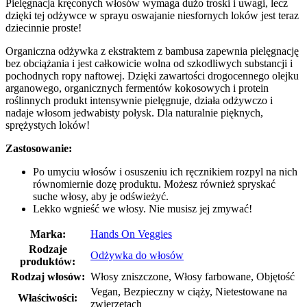
Pielęgnacja kręconych włosów wymaga dużo troski i uwagi, lecz
dzięki tej odżywce w sprayu oswajanie niesfornych loków jest teraz
dziecinnie proste!
Organiczna odżywka z ekstraktem z bambusa zapewnia pielęgnację
bez obciążania i jest całkowicie wolna od szkodliwych substancji i
pochodnych ropy naftowej. Dzięki zawartości drogocennego olejku
arganowego, organicznych fermentów kokosowych i protein
roślinnych produkt intensywnie pielęgnuje, działa odżywczo i
nadaje włosom jedwabisty połysk. Dla naturalnie pięknych,
sprężystych loków!
Zastosowanie:
Po umyciu włosów i osuszeniu ich ręcznikiem rozpyl na nich
równomiernie dozę produktu. Możesz również spryskać
suche włosy, aby je odświeżyć.
Lekko wgnieść we włosy. Nie musisz jej zmywać!
Marka:
Hands On Veggies
Rodzaje
Odżywka do włosów
produktów:
Rodzaj włosów:
Włosy zniszczone, Włosy farbowane, Objętość
Vegan, Bezpieczny w ciąży, Nietestowane na
Właściwości:
zwierzętach