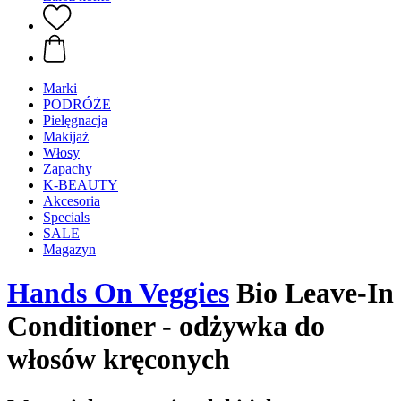
Marki
PODRÓŻE
Pielęgnacja
Makijaż
Włosy
Zapachy
K-BEAUTY
Akcesoria
Specials
SALE
Magazyn
Hands On Veggies
Bio Leave-In
Conditioner - odżywka do
włosów kręconych