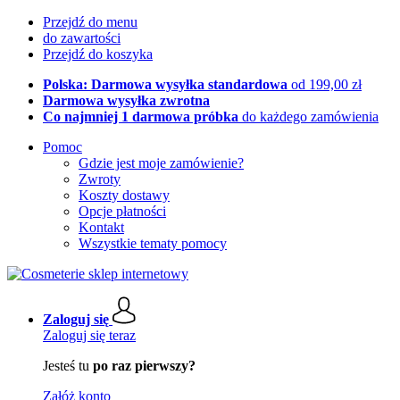
Przejdź do menu
do zawartości
Przejdź do koszyka
Polska: Darmowa wysyłka standardowa
od 199,00 zł
Darmowa wysyłka zwrotna
Co najmniej 1 darmowa próbka
do każdego zamówienia
Pomoc
Gdzie jest moje zamówienie?
Zwroty
Koszty dostawy
Opcje płatności
Kontakt
Wszystkie tematy pomocy
Zaloguj się
Zaloguj się teraz
Jesteś tu
po raz pierwszy?
Załóż konto