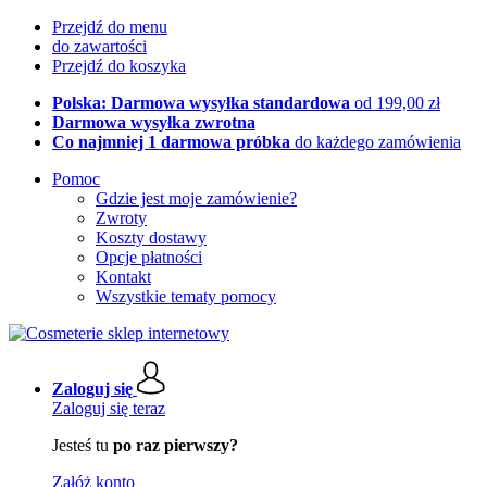
Przejdź do menu
do zawartości
Przejdź do koszyka
Polska: Darmowa wysyłka standardowa
od 199,00 zł
Darmowa wysyłka zwrotna
Co najmniej 1 darmowa próbka
do każdego zamówienia
Pomoc
Gdzie jest moje zamówienie?
Zwroty
Koszty dostawy
Opcje płatności
Kontakt
Wszystkie tematy pomocy
Zaloguj się
Zaloguj się teraz
Jesteś tu
po raz pierwszy?
Załóż konto