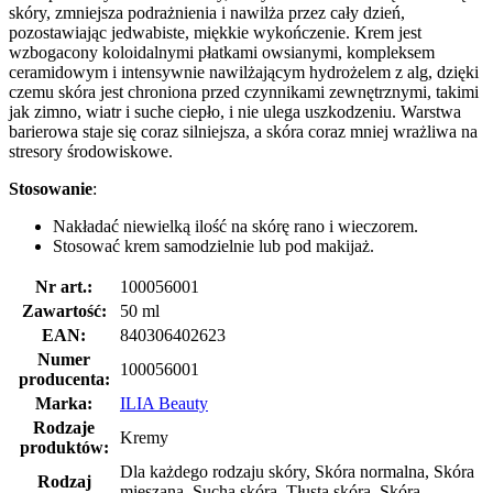
skóry, zmniejsza podrażnienia i nawilża przez cały dzień,
pozostawiając jedwabiste, miękkie wykończenie. Krem jest
wzbogacony koloidalnymi płatkami owsianymi, kompleksem
ceramidowym i intensywnie nawilżającym hydrożelem z alg, dzięki
czemu skóra jest chroniona przed czynnikami zewnętrznymi, takimi
jak zimno, wiatr i suche ciepło, i nie ulega uszkodzeniu. Warstwa
barierowa staje się coraz silniejsza, a skóra coraz mniej wrażliwa na
stresory środowiskowe.
Stosowanie
:
Nakładać niewielką ilość na skórę rano i wieczorem.
Stosować krem samodzielnie lub pod makijaż.
Nr art.:
100056001
Zawartość:
50 ml
EAN:
840306402623
Numer
100056001
producenta:
Marka:
ILIA Beauty
Rodzaje
Kremy
produktów:
Dla każdego rodzaju skóry, Skóra normalna, Skóra
Rodzaj
mieszana, Sucha skóra, Tłusta skóra, Skóra