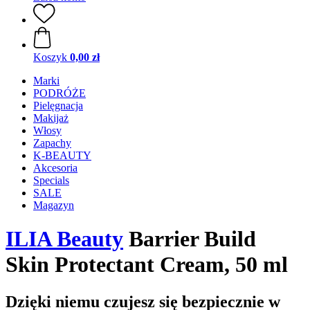
Koszyk
0,00 zł
Marki
PODRÓŻE
Pielęgnacja
Makijaż
Włosy
Zapachy
K-BEAUTY
Akcesoria
Specials
SALE
Magazyn
ILIA Beauty
Barrier Build
Skin Protectant Cream, 50 ml
Dzięki niemu czujesz się bezpiecznie w