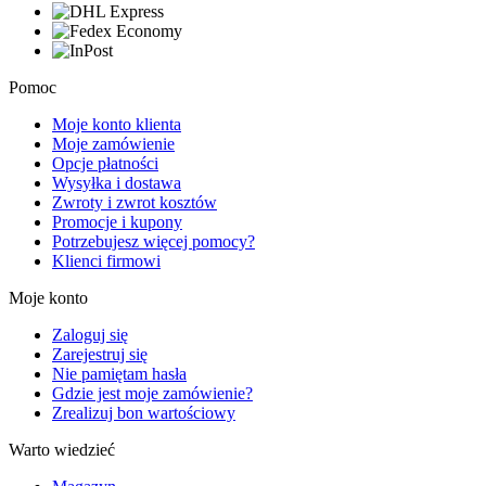
Pomoc
Moje konto klienta
Moje zamówienie
Opcje płatności
Wysyłka i dostawa
Zwroty i zwrot kosztów
Promocje i kupony
Potrzebujesz więcej pomocy?
Klienci firmowi
Moje konto
Zaloguj się
Zarejestruj się
Nie pamiętam hasła
Gdzie jest moje zamówienie?
Zrealizuj bon wartościowy
Warto wiedzieć