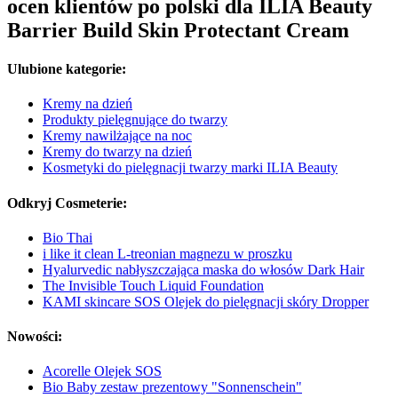
ocen klientów po polski dla ILIA Beauty
Barrier Build Skin Protectant Cream
Ulubione kategorie:
Kremy na dzień
Produkty pielęgnujące do twarzy
Kremy nawilżające na noc
Kremy do twarzy na dzień
Kosmetyki do pielęgnacji twarzy marki ILIA Beauty
Odkryj Cosmeterie:
Bio Thai
i like it clean L-treonian magnezu w proszku
Hyalurvedic nabłyszczająca maska do włosów Dark Hair
The Invisible Touch Liquid Foundation
KAMI skincare SOS Olejek do pielęgnacji skóry Dropper
Nowości:
Acorelle Olejek SOS
Bio Baby zestaw prezentowy "Sonnenschein"