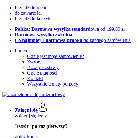
Przejdź do menu
do zawartości
Przejdź do koszyka
Polska: Darmowa wysyłka standardowa
od 199,00 zł
Darmowa wysyłka zwrotna
Co najmniej 1 darmowa próbka
do każdego zamówienia
Pomoc
Gdzie jest moje zamówienie?
Zwroty
Koszty dostawy
Opcje płatności
Kontakt
Wszystkie tematy pomocy
Zaloguj się
Zaloguj się teraz
Jesteś tu
po raz pierwszy?
Załóż konto