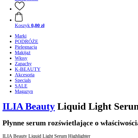
Koszyk
0,00 zł
Marki
PODRÓŻE
Pielęgnacja
Makijaż
Włosy
Zapachy
K-BEAUTY
Akcesoria
Specials
SALE
Magazyn
ILIA Beauty
Liquid Light Serum
Płynne serum rozświetlające o właściwośc
ILIA Beauty Liquid Light Serum Highlighter