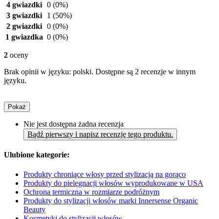
4 gwiazdki
0
(0%)
3 gwiazdki
1
(50%)
2 gwiazdki
0
(0%)
1 gwiazdka
0
(0%)
2
oceny
Brak opinii w języku: polski. Dostępne są 2 recenzje w innym
języku.
Pokaż
Nie jest dostępna żadna recenzja
Bądź pierwszy i napisz recenzję tego produktu.
Ulubione kategorie:
Produkty chroniące włosy przed stylizacją na gorąco
Produkty do pielęgnacji włosów wyprodukowane w USA
Ochrona termiczna w rozmiarze podróżnym
Produkty do stylizacji włosów marki Innersense Organic
Beauty
Kosmetyki do stylizacji włosów