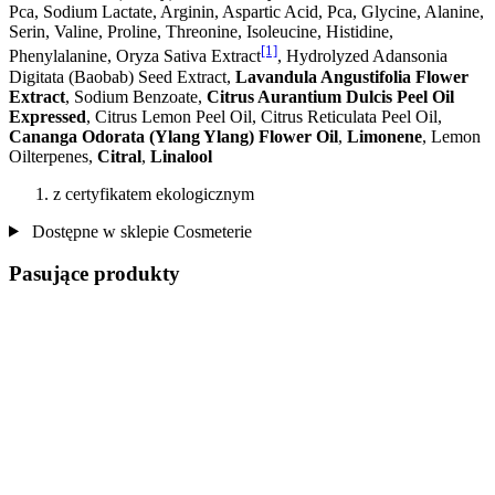
Pca, Sodium Lactate, Arginin, Aspartic Acid, Pca, Glycine, Alanine,
Serin, Valine, Proline, Threonine, Isoleucine, Histidine,
[1]
Phenylalanine, Oryza Sativa Extract
, Hydrolyzed Adansonia
Digitata (Baobab) Seed Extract,
Lavandula Angustifolia Flower
Extract
, Sodium Benzoate,
Citrus Aurantium Dulcis Peel Oil
Expressed
, Citrus Lemon Peel Oil, Citrus Reticulata Peel Oil,
Cananga Odorata (Ylang Ylang) Flower Oil
,
Limonene
, Lemon
Oilterpenes,
Citral
,
Linalool
z certyfikatem ekologicznym
Dostępne w sklepie Cosmeterie
Pasujące produkty