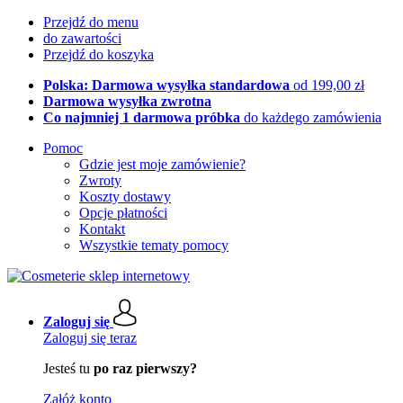
Przejdź do menu
do zawartości
Przejdź do koszyka
Polska: Darmowa wysyłka standardowa
od 199,00 zł
Darmowa wysyłka zwrotna
Co najmniej 1 darmowa próbka
do każdego zamówienia
Pomoc
Gdzie jest moje zamówienie?
Zwroty
Koszty dostawy
Opcje płatności
Kontakt
Wszystkie tematy pomocy
Zaloguj się
Zaloguj się teraz
Jesteś tu
po raz pierwszy?
Załóż konto