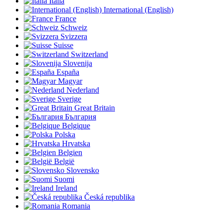
Italia
International (English)
France
Schweiz
Svizzera
Suisse
Switzerland
Slovenija
España
Magyar
Nederland
Sverige
Great Britain
България
Belgique
Polska
Hrvatska
Belgien
België
Slovensko
Suomi
Ireland
Česká republika
Romania