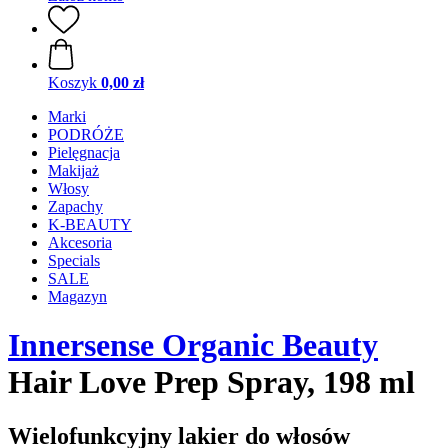
Koszyk
0,00 zł
Marki
PODRÓŻE
Pielęgnacja
Makijaż
Włosy
Zapachy
K-BEAUTY
Akcesoria
Specials
SALE
Magazyn
Innersense Organic Beauty
Hair Love Prep Spray, 198 ml
Wielofunkcyjny lakier do włosów