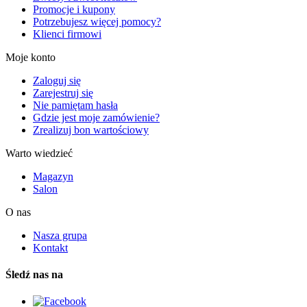
Promocje i kupony
Potrzebujesz więcej pomocy?
Klienci firmowi
Moje konto
Zaloguj się
Zarejestruj się
Nie pamiętam hasła
Gdzie jest moje zamówienie?
Zrealizuj bon wartościowy
Warto wiedzieć
Magazyn
Salon
O nas
Nasza grupa
Kontakt
Śledź nas na