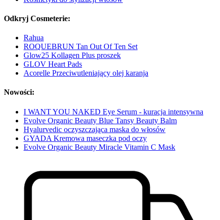
Odkryj Cosmeterie:
Rahua
ROQUEBRUN Tan Out Of Ten Set
Glow25 Kollagen Plus proszek
GLOV Heart Pads
Acorelle Przeciwutleniający olej karanja
Nowości:
I WANT YOU NAKED Eye Serum - kuracja intensywna
Evolve Organic Beauty Blue Tansy Beauty Balm
Hyalurvedic oczyszczająca maska do włosów
GYADA Kremowa maseczka pod oczy
Evolve Organic Beauty Miracle Vitamin C Mask