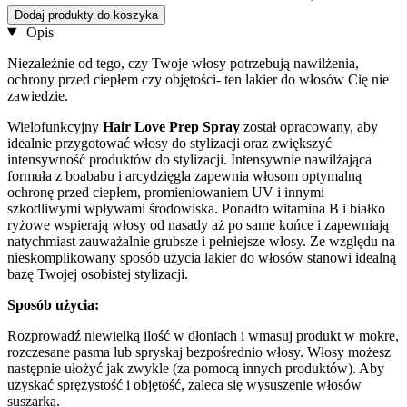
Dodaj produkty do koszyka
Opis
Niezależnie od tego, czy Twoje włosy potrzebują nawilżenia,
ochrony przed ciepłem czy objętości- ten lakier do włosów Cię nie
zawiedzie.
Wielofunkcyjny
Hair Love Prep Spray
został opracowany, aby
idealnie przygotować włosy do stylizacji oraz zwiększyć
intensywność produktów do stylizacji. Intensywnie nawilżająca
formuła z boababu i arcydzięgla zapewnia włosom optymalną
ochronę przed ciepłem, promieniowaniem UV i innymi
szkodliwymi wpływami środowiska. Ponadto witamina B i białko
ryżowe wspierają włosy od nasady aż po same końce i zapewniają
natychmiast zauważalnie grubsze i pełniejsze włosy. Ze względu na
nieskomplikowany sposób użycia lakier do włosów stanowi idealną
bazę Twojej osobistej stylizacji.
Sposób użycia:
Rozprowadź niewielką ilość w dłoniach i wmasuj produkt w mokre,
rozczesane pasma lub spryskaj bezpośrednio włosy. Włosy możesz
następnie ułożyć jak zwykle (za pomocą innych produktów). Aby
uzyskać sprężystość i objętość, zaleca się wysuszenie włosów
suszarką.