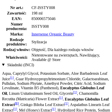
Nr art.:
CF-ISSTY008
Zawartość:
198 ml
EAN:
850006575046
Numer
ISSTY008
producenta:
Marka:
Innersense Organic Beauty
Rodzaje
Stylizacja
produktów:
Rodzaj włosów:
Objętość, Dla każdego rodzaju włosów
Nietestowane na zwierzętach, Nawilżający,
Właściwości:
Available @ Store
Składniki (INCI)
Aqua, Caprylyl Glycol, Potassium Sorbate, Aloe Barbadensis Leaf
[1]
Juice
, Guar Hydroxypropyltrimonium Chloride, Galactoarabinan,
Pullulan, Sodium Phytate, Amethyst Powder, Citric Acid, Sodium
Levulinate, Vitamin B5 (Panthenol),
Eucalyptus Globulus Leaf
[1]
Oil
, Linum Usitatissimum Seed Oil, Glycerin
, Chamomilla
[1]
Recutita (Matricaria) Flower Extract
,
Eucalyptus Globulus Leaf
[1]
[1]
Extract
, Ginkgo Biloba Leaf Extract
, Aspalathus Linearis Leaf
[1]
[1]
Extract
, Mel (Honey) Extract
, Hydrolized Rice Protein, Sodium