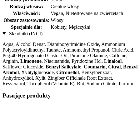
Rodzaj włosów:
Cienkie włosy
Właściwości:
Vegan, Nietestowane na zwierzętach
Obszar zastosowania:
Włosy
Specjalnie dla:
Kobiety, Mężczyźni
Składniki (INCI)
Aqua, Alcohol Denat, Diaminopyrimidine Oxide, Ammonium
Polyacryloyldimethyl Taurate, Aminomethyl Propanol, Citric Acid,
Peg-40 Hydrogenated Castor Oil, Piroctone Olamine, Caffeine,
Arginin,
Limonene
, Niacinamide, Pyridoxine Hcl,
Linalool
,
Safflower Glucoside,
Benzyl Salicylate
,
Coumarin
,
Citral
,
Benzyl
Alcohol
, Xylitylglucoside,
Citronellol
, Benzylbenzoat,
Anhydroxylitol, Xylit, Zingiber Officinale Root Extract,
Resveratrol, Tocopherol (Vitamin E), Bht, Sodium Citrate, Parfum
Pasujące produkty