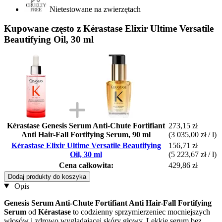
Nietestowane na zwierzętach
Kupowane często z Kérastase Elixir Ultime Versatile
Beautifying Oil, 30 ml
Kérastase Genesis Serum Anti-Chute Fortifiant
273,15 zł
Anti Hair-Fall Fortifying Serum, 90 ml
(3 035,00 zł / l)
Kérastase Elixir Ultime Versatile Beautifying
156,71 zł
Oil, 30 ml
(5 223,67 zł / l)
Cena całkowita:
429,86 zł
Dodaj produkty do koszyka
Opis
Genesis Serum Anti-Chute Fortifiant Anti Hair-Fall Fortifying
Serum
od
Kérastase
to codzienny sprzymierzeniec mocniejszych
włosów i zdrowo wyglądającej skóry głowy. Lekkie serum bez