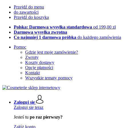
Przejdź do menu
do zawartości
Przejdź do koszyka
Polska: Darmowa wysyłka standardowa
od 199,00 zł
Darmowa wysyłka zwrotna
Co najmniej 1 darmowa próbka
do każdego zamówienia
Pomoc
Gdzie jest moje zamówienie?
Zwroty
Koszty dostawy
Opcje płatności
Kontakt
Wszystkie tematy pomocy
Zaloguj się
Zaloguj się teraz
Jesteś tu
po raz pierwszy?
Załóż konto