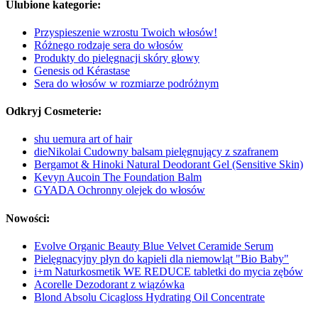
Ulubione kategorie:
Przyspieszenie wzrostu Twoich włosów!
Różnego rodzaje sera do włosów
Produkty do pielęgnacji skóry głowy
Genesis od Kérastase
Sera do włosów w rozmiarze podróżnym
Odkryj Cosmeterie:
shu uemura art of hair
dieNikolai Cudowny balsam pielęgnujący z szafranem
Bergamot & Hinoki Natural Deodorant Gel (Sensitive Skin)
Kevyn Aucoin The Foundation Balm
GYADA Ochronny olejek do włosów
Nowości:
Evolve Organic Beauty Blue Velvet Ceramide Serum
Pielęgnacyjny płyn do kąpieli dla niemowląt "Bio Baby"
i+m Naturkosmetik WE REDUCE tabletki do mycia zębów
Acorelle Dezodorant z wiązówka
Blond Absolu Cicagloss Hydrating Oil Concentrate