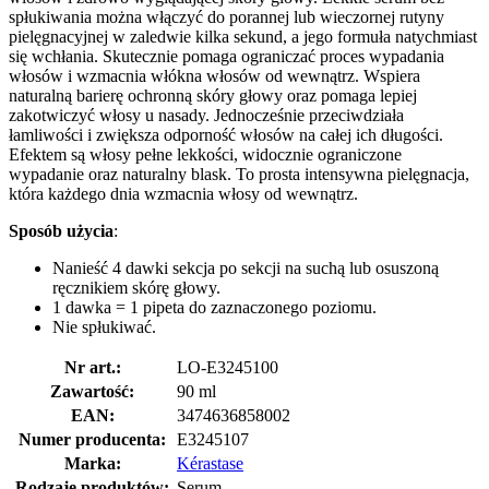
spłukiwania można włączyć do porannej lub wieczornej rutyny
pielęgnacyjnej w zaledwie kilka sekund, a jego formuła natychmiast
się wchłania. Skutecznie pomaga ograniczać proces wypadania
włosów i wzmacnia włókna włosów od wewnątrz. Wspiera
naturalną barierę ochronną skóry głowy oraz pomaga lepiej
zakotwiczyć włosy u nasady. Jednocześnie przeciwdziała
łamliwości i zwiększa odporność włosów na całej ich długości.
Efektem są włosy pełne lekkości, widocznie ograniczone
wypadanie oraz naturalny blask. To prosta intensywna pielęgnacja,
która każdego dnia wzmacnia włosy od wewnątrz.
Sposób użycia
:
Nanieść 4 dawki sekcja po sekcji na suchą lub osuszoną
ręcznikiem skórę głowy.
1 dawka = 1 pipeta do zaznaczonego poziomu.
Nie spłukiwać.
Nr art.:
LO-E3245100
Zawartość:
90 ml
EAN:
3474636858002
Numer producenta:
E3245107
Marka:
Kérastase
Rodzaje produktów:
Serum