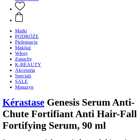
Marki
PODRÓŻE
Pielęgnacja
Makijaż
Włosy
Zapachy
K-BEAUTY
Akcesoria
Specials
SALE
Magazyn
Kérastase
Genesis Serum Anti-
Chute Fortifiant Anti Hair-Fall
Fortifying Serum, 90 ml