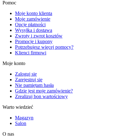
Pomoc
Moje konto klienta
Moje zamówienie
Opcje płatności
Wysyłka i dostawa
Zwroty i zwrot kosztów
Promocje i kupony
Potrzebujesz więcej pomocy?
Klienci firmowi
Moje konto
Zaloguj się
Zarejestruj się
Nie pamiętam hasła
Gdzie jest moje zamówienie?
Zrealizuj bon wartościowy
Warto wiedzieć
Magazyn
Salon
O nas