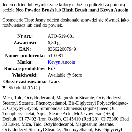
Jeden odcień lub wymieszane kolory nałóż na policzki za pomocą
pędzla
Neo Powder Brush
lub
Blush Brush
marki
Kevyn Aucoin.
Cosmeterie Tipp: Jasny odcień doskonale sprawdzi się również jako
rozświetlacz lub cień do powiek.
Nr art.:
ATO-519-081
Zawartość:
6,80 g
EAN:
836622007949
Numer producenta:
519-081
Marka:
Kevyn Aucoin
Rodzaje produktów:
Róż
Właściwości:
Available @ Store
Obszar zastosowania:
Twarz
Składniki (INCI)
Mica, Talc, Octyldodecanol, Magnesium Stearate, Octyldodecyl
Stearoyl Stearate, Phenoxyethanol, Bis-Diglyceryl Polyacyladipate-
2, Caprylyl Glycol, Simmondsia Chinensis (Jojoba) Seed Oil,
Tocopherylacetat, Aqua, Stearic Acid, Może zawierać ( +/-)[
Default, CI 77492 (Iron Oxide), CI 45410 (Red 28), CI 73360 (Red
30 Lake), Mica, Talc, Octyldodecanol, Magnesium Stearate,
Octyldodecyl Stearoyl Stearate, Phenoxyethanol, Bis-Diglyceryl