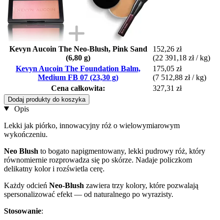
Kevyn Aucoin The Neo-Blush, Pink Sand
152,26 zł
(6,80 g)
(22 391,18 zł / kg)
Kevyn Aucoin The Foundation Balm,
175,05 zł
Medium FB 07 (23,30 g)
(7 512,88 zł / kg)
Cena całkowita:
327,31 zł
Dodaj produkty do koszyka
Opis
Lekki jak piórko, innowacyjny róż o wielowymiarowym
wykończeniu.
Neo Blush
to bogato napigmentowany, lekki pudrowy róż, który
równomiernie rozprowadza się po skórze. Nadaje policzkom
delikatny kolor i rozświetla cerę.
Każdy odcień
Neo-Blush
zawiera trzy kolory, które pozwalają
spersonalizować efekt — od naturalnego po wyrazisty.
Stosowanie
: