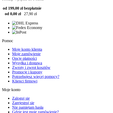
od 199,00 zł
bezpłatnie
od 0,00 zł
27,90 zł
Pomoc
Moje konto klienta
Moje zamówienie
Opcje płatności
Wysyłka i dostawa
Zwroty i zwrot kosztów
Promocje i kupony
Potrzebujesz więcej pomocy?
Klienci firmowi
Moje konto
Zaloguj się
Zarejestruj się
Nie pamiętam hasła
Gdzie jest moje zamówienie?