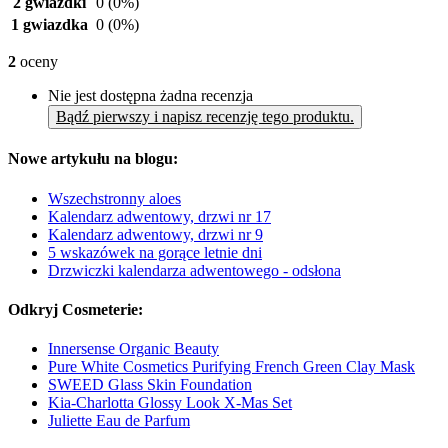
2 gwiazdki
0
(0%)
1 gwiazdka
0
(0%)
2
oceny
Nie jest dostępna żadna recenzja
Bądź pierwszy i napisz recenzję tego produktu.
Nowe artykułu na blogu:
Wszechstronny aloes
Kalendarz adwentowy, drzwi nr 17
Kalendarz adwentowy, drzwi nr 9
5 wskazówek na gorące letnie dni
Drzwiczki kalendarza adwentowego - odsłona
Odkryj Cosmeterie:
Innersense Organic Beauty
Pure White Cosmetics Purifying French Green Clay Mask
SWEED Glass Skin Foundation
Kia-Charlotta Glossy Look X-Mas Set
Juliette Eau de Parfum