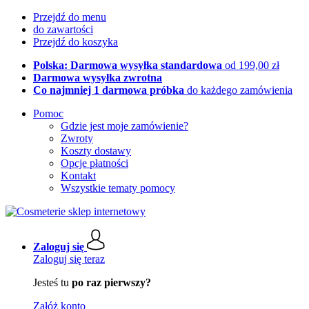
Przejdź do menu
do zawartości
Przejdź do koszyka
Polska: Darmowa wysyłka standardowa
od 199,00 zł
Darmowa wysyłka zwrotna
Co najmniej 1 darmowa próbka
do każdego zamówienia
Pomoc
Gdzie jest moje zamówienie?
Zwroty
Koszty dostawy
Opcje płatności
Kontakt
Wszystkie tematy pomocy
Zaloguj się
Zaloguj się teraz
Jesteś tu
po raz pierwszy?
Załóż konto