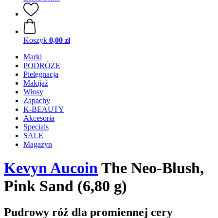
Koszyk
0,00 zł
Marki
PODRÓŻE
Pielęgnacja
Makijaż
Włosy
Zapachy
K-BEAUTY
Akcesoria
Specials
SALE
Magazyn
Kevyn Aucoin
The Neo-Blush,
Pink Sand (6,80 g)
Pudrowy róż dla promiennej cery