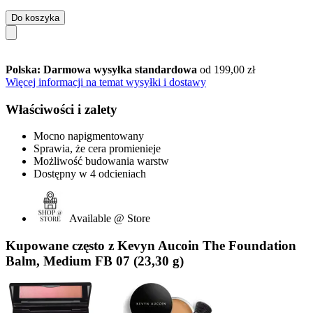
Do koszyka
Polska: Darmowa wysyłka standardowa
od 199,00 zł
Więcej informacji na temat wysyłki i dostawy
Właściwości i zalety
Mocno napigmentowany
Sprawia, że cera promienieje
Możliwość budowania warstw
Dostępny w 4 odcieniach
Available @ Store
Kupowane często z Kevyn Aucoin The Foundation
Balm, Medium FB 07 (23,30 g)