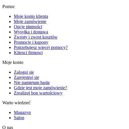
Pomoc
Moje konto klienta
Moje zamówienie
Opcje płatności
Wysyłka i dostawa
Zwroty i zwrot kosztów
Promocje i kupony
Potrzebujesz więcej pomocy?
Klienci firmowi
Moje konto
Zaloguj się
Zarejestruj się
Nie pamiętam hasła
Gdzie jest moje zamówienie?
Zrealizuj bon wartościowy
Warto wiedzieć
Magazyn
Salon
O nas