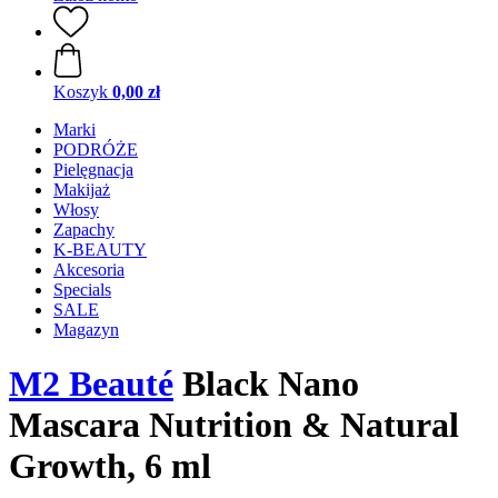
Koszyk
0,00 zł
Marki
PODRÓŻE
Pielęgnacja
Makijaż
Włosy
Zapachy
K-BEAUTY
Akcesoria
Specials
SALE
Magazyn
M2 Beauté
Black Nano
Mascara Nutrition & Natural
Growth, 6 ml