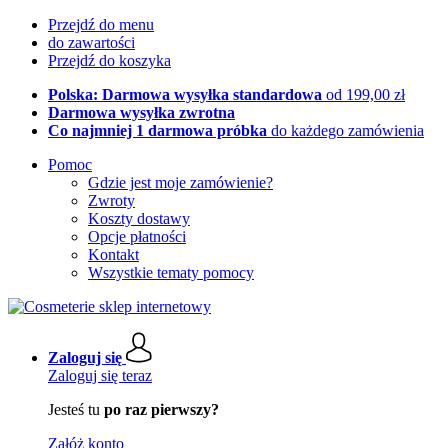
Przejdź do menu
do zawartości
Przejdź do koszyka
Polska: Darmowa wysyłka standardowa
od 199,00 zł
Darmowa wysyłka zwrotna
Co najmniej 1 darmowa próbka
do każdego zamówienia
Pomoc
Gdzie jest moje zamówienie?
Zwroty
Koszty dostawy
Opcje płatności
Kontakt
Wszystkie tematy pomocy
Zaloguj się
Zaloguj się teraz
Jesteś tu
po raz pierwszy?
Załóż konto