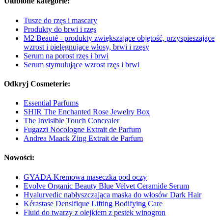
Ulubione kategorie:
Tusze do rzęs i mascary
Produkty do brwi i rzęs
M2 Beauté - produkty zwiększające objętość, przyspieszające
wzrost i pielęgnujące włosy, brwi i rzęsy
Serum na porost rzęs i brwi
Serum stymulujące wzrost rzęs i brwi
Odkryj Cosmeterie:
Essential Parfums
SHIR The Enchanted Rose Jewelry Box
The Invisible Touch Concealer
Fugazzi Nocologne Extrait de Parfum
Andrea Maack Zing Extrait de Parfum
Nowości:
GYADA Kremowa maseczka pod oczy
Evolve Organic Beauty Blue Velvet Ceramide Serum
Hyalurvedic nabłyszczająca maska do włosów Dark Hair
Kérastase Densifique Lifting Bodifying Care
Fluid do twarzy z olejkiem z pestek winogron