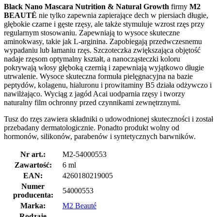
Black Nano Mascara Nutrition & Natural Growth
firmy
M2
BEAUTÉ
nie tylko zapewnia zapierające dech w piersiach długie,
głębokie czarne i gęste rzęsy, ale także stymuluje wzrost rzęs przy
regularnym stosowaniu. Zapewniają to wysoce skuteczne
aminokwasy, takie jak L-arginina. Zapobiegają przedwczesnemu
wypadaniu lub łamaniu rzęs. Szczoteczka zwiększająca objętość
nadaje rzęsom optymalny kształt, a nanocząsteczki koloru
pokrywają włosy głęboką czernią i zapewniają wyjątkowo długie
utrwalenie. Wysoce skuteczna formuła pielęgnacyjna na bazie
peptydów, kolagenu, hialuronu i prowitaminy B5 działa odżywczo i
nawilżająco. Wyciąg z jagód Acai uodparnia rzęsy i tworzy
naturalny film ochronny przed czynnikami zewnętrznymi.
Tusz do rzęs zawiera składniki o udowodnionej skuteczności i został
przebadany dermatologicznie. Ponadto produkt wolny od
hormonów, silikonów, parabenów i syntetycznych barwników.
Nr art.:
M2-54000553
Zawartość:
6 ml
EAN:
4260180219005
Numer
54000553
producenta:
Marka:
M2 Beauté
Rodzaje