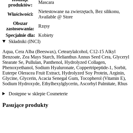
Mascara
produktów:
Nietestowane na zwierzętach, Bez silikonu,
Właściwości:
Available @ Store
Obszar
Rzęsy
zastosowania:
Specjalnie dla:
Kobiety
Składniki (INCI)
Aqua, Cera Alba (Beeswax), Cetearylalcohol, C12-15 Alkyl
Benzoate, Zea Mays Starch, Helianthus Annus Seed Cera, Glyceryl
Stearate Se, Pullulan, Panthenol, Hydrolyzed Collagen,
Phenoxyethanol, Sodium Hyaluronate, Coppertripeptide-1, Sorbit,
Euterpe Oleracea Fruit Extract, Hydrolyzed Soy Protein, Arginin,
Glycine, Glycerin, Acacia Senegal Gum, Tocopherol (Vitamin E),
Sodium Hydroxyde, Ethylhexylglycerin, Ascorbyl Palmitate, Rhus
Dostępne w sklepie Cosmeterie
Pasujące produkty