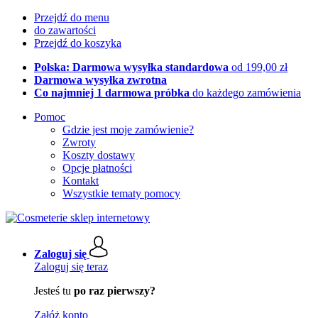
Przejdź do menu
do zawartości
Przejdź do koszyka
Polska: Darmowa wysyłka standardowa
od 199,00 zł
Darmowa wysyłka zwrotna
Co najmniej 1 darmowa próbka
do każdego zamówienia
Pomoc
Gdzie jest moje zamówienie?
Zwroty
Koszty dostawy
Opcje płatności
Kontakt
Wszystkie tematy pomocy
Zaloguj się
Zaloguj się teraz
Jesteś tu
po raz pierwszy?
Załóż konto