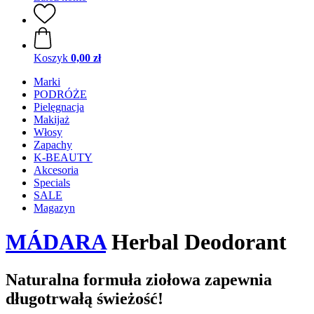
Koszyk
0,00 zł
Marki
PODRÓŻE
Pielęgnacja
Makijaż
Włosy
Zapachy
K-BEAUTY
Akcesoria
Specials
SALE
Magazyn
MÁDARA
Herbal Deodorant
Naturalna formuła ziołowa zapewnia
długotrwałą świeżość!