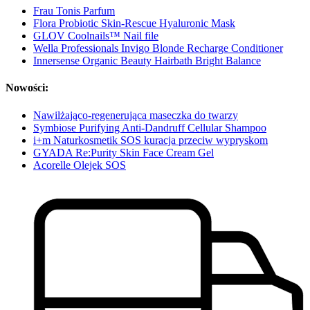
Frau Tonis Parfum
Flora Probiotic Skin-Rescue Hyaluronic Mask
GLOV Coolnails™ Nail file
Wella Professionals Invigo Blonde Recharge Conditioner
Innersense Organic Beauty Hairbath Bright Balance
Nowości:
Nawilżająco-regenerująca maseczka do twarzy
Symbiose Purifying Anti-Dandruff Cellular Shampoo
i+m Naturkosmetik SOS kuracja przeciw wypryskom
GYADA Re:Purity Skin Face Cream Gel
Acorelle Olejek SOS