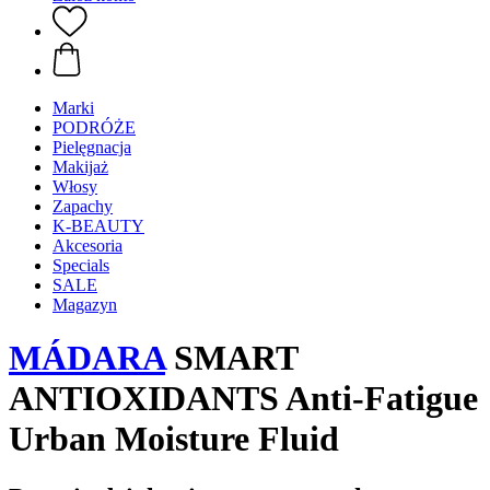
Marki
PODRÓŻE
Pielęgnacja
Makijaż
Włosy
Zapachy
K-BEAUTY
Akcesoria
Specials
SALE
Magazyn
MÁDARA
SMART
ANTIOXIDANTS Anti-Fatigue
Urban Moisture Fluid