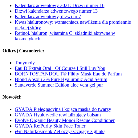
Kalendarz adwentowy 2021: Drzwi numer 16
Drzwi kalendarza adwentowego numer 13
Kalendarz adwentowy, drzwi nr 7
Kwas hialuronowy: wzmacniacz nawilżenia dla promiennie
pięknej skóry
Retinol, hialuron, witamina C: składniki aktywne w
kosmetykach
Odkryj Cosmeterie:
Tonymoly
Eau D'Extrait Oral - Of Course I Still Luv You
BORNTOSTANDOUT® Filthy Musk Eau de Parfum
Blond Absolu 2% Pure Hyaluronic Acid Serum
Santaverde Summer Edition aloe vera gel pur
Nowości:
GYADA Pielęgnacyjna i kojąca maska do twarzy
GYADA Hyalurvedic rewitalizujący balsam
Evolve Organic Beauty Monoi Rescue Conditioner
GYADA Re:Purity Skin Face Toner
i+m Naturkosmetik Żel oczyszczający z glinką