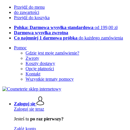
Przejdź do menu
do zawartości
Przejdź do koszyka
Polska: Darmowa wysyłka standardowa
od 199,00 zł
Darmowa wysyłka zwrotna
Co najmniej 1 darmowa próbka
do każdego zamówienia
Pomoc
Gdzie jest moje zamówienie?
Zwroty
Koszty dostawy
Opcje płatności
Kontakt
Wszystkie tematy pomocy
Zaloguj się
Zaloguj się teraz
Jesteś tu
po raz pierwszy?
Załóż konto