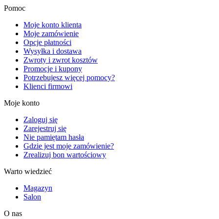
Pomoc
Moje konto klienta
Moje zamówienie
Opcje płatności
Wysyłka i dostawa
Zwroty i zwrot kosztów
Promocje i kupony
Potrzebujesz więcej pomocy?
Klienci firmowi
Moje konto
Zaloguj się
Zarejestruj się
Nie pamiętam hasła
Gdzie jest moje zamówienie?
Zrealizuj bon wartościowy
Warto wiedzieć
Magazyn
Salon
O nas