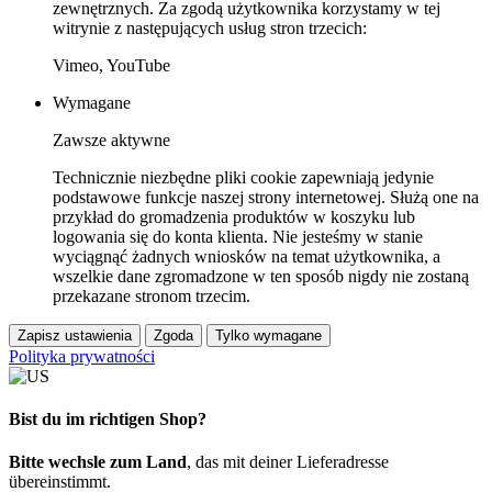
zewnętrznych. Za zgodą użytkownika korzystamy w tej
witrynie z następujących usług stron trzecich:
Vimeo, YouTube
Wymagane
Zawsze aktywne
Technicznie niezbędne pliki cookie zapewniają jedynie
podstawowe funkcje naszej strony internetowej. Służą one na
przykład do gromadzenia produktów w koszyku lub
logowania się do konta klienta. Nie jesteśmy w stanie
wyciągnąć żadnych wniosków na temat użytkownika, a
wszelkie dane zgromadzone w ten sposób nigdy nie zostaną
przekazane stronom trzecim.
Zapisz ustawienia
Zgoda
Tylko wymagane
Polityka prywatności
Bist du im richtigen Shop?
Bitte wechsle zum Land
, das mit deiner Lieferadresse
übereinstimmt.