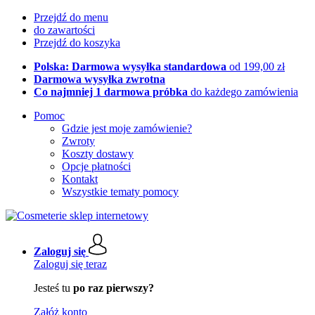
Przejdź do menu
do zawartości
Przejdź do koszyka
Polska: Darmowa wysyłka standardowa
od 199,00 zł
Darmowa wysyłka zwrotna
Co najmniej 1 darmowa próbka
do każdego zamówienia
Pomoc
Gdzie jest moje zamówienie?
Zwroty
Koszty dostawy
Opcje płatności
Kontakt
Wszystkie tematy pomocy
Zaloguj się
Zaloguj się teraz
Jesteś tu
po raz pierwszy?
Załóż konto