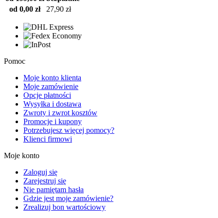
od 0,00 zł
27,90 zł
Pomoc
Moje konto klienta
Moje zamówienie
Opcje płatności
Wysyłka i dostawa
Zwroty i zwrot kosztów
Promocje i kupony
Potrzebujesz więcej pomocy?
Klienci firmowi
Moje konto
Zaloguj się
Zarejestruj się
Nie pamiętam hasła
Gdzie jest moje zamówienie?
Zrealizuj bon wartościowy