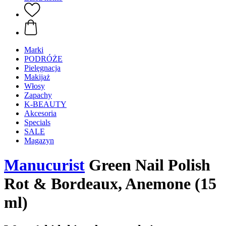
Marki
PODRÓŻE
Pielęgnacja
Makijaż
Włosy
Zapachy
K-BEAUTY
Akcesoria
Specials
SALE
Magazyn
Manucurist
Green Nail Polish
Rot & Bordeaux, Anemone (15
ml)