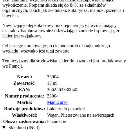
wykończenie. Preparat składa się do 84% ze składników
organicznych, takich jak ziemniaki, kukurydza, maniok, pszenica i
bawełna.
Nawilżający olej kokosowy oraz regenerujący i wzmacniający
ekstrakt z bambusa również odżywiają paznokcie i sprawiają, że
lakier jest wyjątkowy.
Od jasnego koralowego po ciemne bordo dla tajemniczego
wyglądu, wszystko jest tutaj zawarte.
Ten przyjazny dla środowiska lakier do paznokci jest produkowany
we Francji.
Nr art.:
33004
Zawartość:
15 ml
EAN:
3662263330040
Numer producenta:
33004
Marka:
Manucurist
Rodzaje produktów:
Lakiery do paznokci
Właściwości:
Vegan, Nietestowane na zwierzętach
Obszar zastosowania:
Paznokcie
Składniki (INCI)