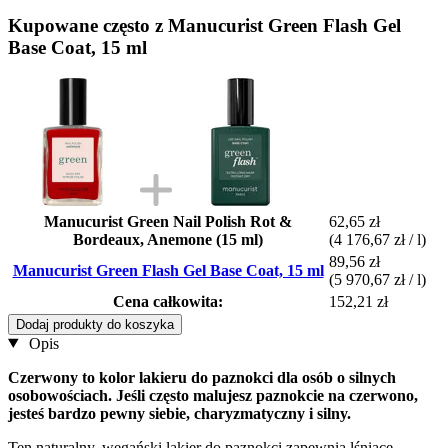
Kupowane często z Manucurist Green Flash Gel
Base Coat, 15 ml
Manucurist Green Nail Polish Rot &
62,65 zł
Bordeaux, Anemone (15 ml)
(4 176,67 zł / l)
89,56 zł
Manucurist Green Flash Gel Base Coat, 15 ml
(5 970,67 zł / l)
Cena całkowita:
152,21 zł
Dodaj produkty do koszyka
Opis
Czerwony to kolor lakieru do paznokci dla osób o silnych
osobowościach. Jeśli często malujesz paznokcie na czerwono,
jesteś bardzo pewny siebie, charyzmatyczny i silny.
Ten naturalny, wegański lakier do paznokci zapewnia lśniące