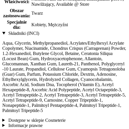
Właściwości:
Nawilżający, Available @ Store
Obszar
Twarz
zastosowania:
Specjalnie
Kobiety, Mężczyźni
dla:
Składniki (INCI)
Aqua, Glycerin, Methylpropanediol, Acrylates/Ethylhexyl Acrylate
Copolymer, Niacinamide, Chondrus Crispus (Carrageenan) Powder,
1.2-Hexanediol, Butylene Glycol, Betaine, Ceratonia Siliqua
(Locust Bean) Gum, Hydroxyacetophenone, Allantoin,
Glucomannan, Xanthan Gum, Laureth-21, Panthenol, Polyglyceryl
-10 Laurate, Propandiol, Cellulose Gum, Cyamopsis Tetragonoloba
(Guar) Gum, Parfum, Potassium Chloride, Dextrin, Adenosine,
Ethylhexylglycerin, Hydrolyzed Collagen, Cyanocobalamin,
Ascorbic Acid, Sodium Dna, Tocopherol (Vitamin E), Acetyl
Hexapeptide-8, Ascorbic Acid Polypeptide, Acetyl Octapeptide-3,
Acetyl Tetrapeptide-2, Acetyl Tetrapeptide-3, Acetyl Tetrapeptide-5,
Acetyl Tetrapeptide-9, Carnosine, Copper Tripeptide-1,
Nonapeptide-1, Palmitoyl Pentapeptide-4, Palmitoyl Tripeptide-1,
Palmitoyl Tripeptide-5
Dostępne w sklepie Cosmeterie
Informacje prawne