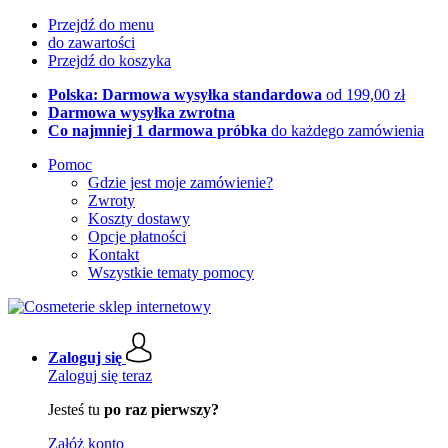
Przejdź do menu
do zawartości
Przejdź do koszyka
Polska: Darmowa wysyłka standardowa
od 199,00 zł
Darmowa wysyłka zwrotna
Co najmniej 1 darmowa próbka
do każdego zamówienia
Pomoc
Gdzie jest moje zamówienie?
Zwroty
Koszty dostawy
Opcje płatności
Kontakt
Wszystkie tematy pomocy
Zaloguj się
Zaloguj się teraz
Jesteś tu
po raz pierwszy?
Załóż konto