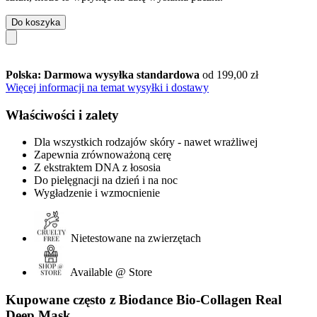
Do koszyka
Polska: Darmowa wysyłka standardowa
od 199,00 zł
Więcej informacji na temat wysyłki i dostawy
Właściwości i zalety
Dla wszystkich rodzajów skóry - nawet wrażliwej
Zapewnia zrównoważoną cerę
Z ekstraktem DNA z łososia
Do pielęgnacji na dzień i na noc
Wygładzenie i wzmocnienie
Nietestowane na zwierzętach
Available @ Store
Kupowane często z Biodance Bio-Collagen Real
Deep Mask