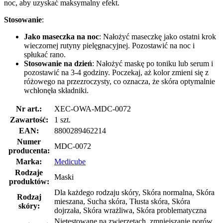
noc, aby uzyskać maksymalny efekt.
Stosowanie
:
Jako maseczka na noc
: Nałożyć maseczkę jako ostatni krok
wieczornej rutyny pielęgnacyjnej. Pozostawić na noc i
spłukać rano.
Stosowanie na dzień
: Nałożyć maskę po toniku lub serum i
pozostawić na 3-4 godziny. Poczekaj, aż kolor zmieni się z
różowego na przezroczysty, co oznacza, że skóra optymalnie
wchłonęła składniki.
Nr art.:
XEC-OWA-MDC-0072
Zawartość:
1 szt.
EAN:
8800289462214
Numer
MDC-0072
producenta:
Marka:
Medicube
Rodzaje
Maski
produktów:
Dla każdego rodzaju skóry, Skóra normalna, Skóra
Rodzaj
mieszana, Sucha skóra, Tłusta skóra, Skóra
skóry:
dojrzała, Skóra wrażliwa, Skóra problematyczna
Nietestowane na zwierzętach, zmniejszanie porów,