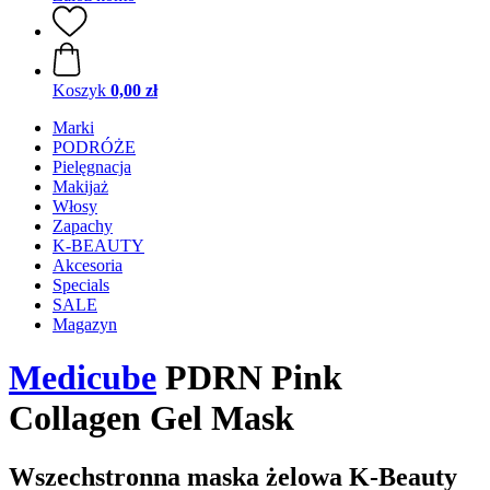
Koszyk
0,00 zł
Marki
PODRÓŻE
Pielęgnacja
Makijaż
Włosy
Zapachy
K-BEAUTY
Akcesoria
Specials
SALE
Magazyn
Medicube
PDRN Pink
Collagen Gel Mask
Wszechstronna maska żelowa K-Beauty