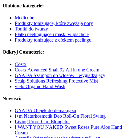
Ulubione kategorie:
Medicube
Produkty tonizujące, które zwężają pory
Toniki do twarzy
Płatki peelingujące i maski w płachcie
Produkty tonizujące z efektem peelingu
Odkryj Cosmeterie:
Cosrx
Cosrx Advanced Snail 92 All in one Cream
GYADA Szampon do włosów - wygładzający
Scalp Solutions Refreshing Protective Mist
vielö Organic Hand Wash
Nowości:
GYADA Olejek do demakijażu
i+m Naturkosmetik Deo Roll-On Floral Swing
Living Proof Curl Elongator
I WANT YOU NAKED Sweet Roses Pure Aloe Hand
Cream