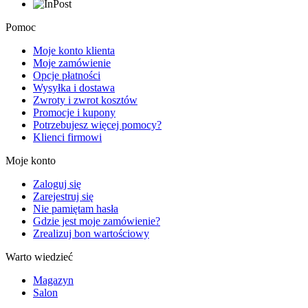
Pomoc
Moje konto klienta
Moje zamówienie
Opcje płatności
Wysyłka i dostawa
Zwroty i zwrot kosztów
Promocje i kupony
Potrzebujesz więcej pomocy?
Klienci firmowi
Moje konto
Zaloguj się
Zarejestruj się
Nie pamiętam hasła
Gdzie jest moje zamówienie?
Zrealizuj bon wartościowy
Warto wiedzieć
Magazyn
Salon