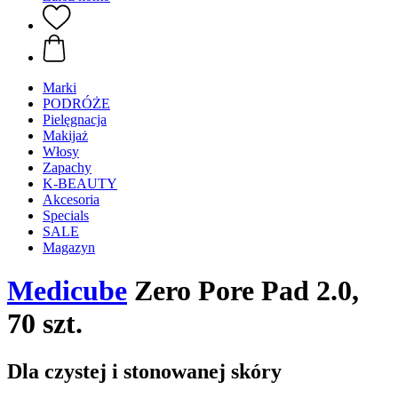
Marki
PODRÓŻE
Pielęgnacja
Makijaż
Włosy
Zapachy
K-BEAUTY
Akcesoria
Specials
SALE
Magazyn
Medicube
Zero Pore Pad 2.0,
70 szt.
Dla czystej i stonowanej skóry