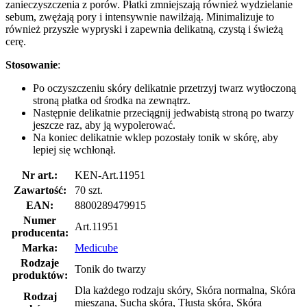
zanieczyszczenia z porów. Płatki zmniejszają również wydzielanie
sebum, zwężają pory i intensywnie nawilżają. Minimalizuje to
również przyszłe wypryski i zapewnia delikatną, czystą i świeżą
cerę.
Stosowanie
:
Po oczyszczeniu skóry delikatnie przetrzyj twarz wytłoczoną
stroną płatka od środka na zewnątrz.
Następnie delikatnie przeciągnij jedwabistą stroną po twarzy
jeszcze raz, aby ją wypolerować.
Na koniec delikatnie wklep pozostały tonik w skórę, aby
lepiej się wchłonął.
Nr art.:
KEN-Art.11951
Zawartość:
70 szt.
EAN:
8800289479915
Numer
Art.11951
producenta:
Marka:
Medicube
Rodzaje
Tonik do twarzy
produktów:
Dla każdego rodzaju skóry, Skóra normalna, Skóra
Rodzaj
mieszana, Sucha skóra, Tłusta skóra, Skóra