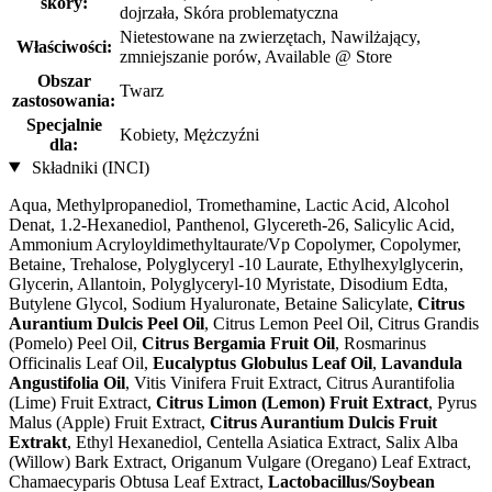
skóry:
dojrzała, Skóra problematyczna
Nietestowane na zwierzętach, Nawilżający,
Właściwości:
zmniejszanie porów, Available @ Store
Obszar
Twarz
zastosowania:
Specjalnie
Kobiety, Mężczyźni
dla:
Składniki (INCI)
Aqua, Methylpropanediol, Tromethamine, Lactic Acid, Alcohol
Denat, 1.2-Hexanediol, Panthenol, Glycereth-26, Salicylic Acid,
Ammonium Acryloyldimethyltaurate/Vp Copolymer, Copolymer,
Betaine, Trehalose, Polyglyceryl -10 Laurate, Ethylhexylglycerin,
Glycerin, Allantoin, Polyglyceryl-10 Myristate, Disodium Edta,
Butylene Glycol, Sodium Hyaluronate, Betaine Salicylate,
Citrus
Aurantium Dulcis Peel Oil
, Citrus Lemon Peel Oil, Citrus Grandis
(Pomelo) Peel Oil,
Citrus Bergamia Fruit Oil
, Rosmarinus
Officinalis Leaf Oil,
Eucalyptus Globulus Leaf Oil
,
Lavandula
Angustifolia Oil
, Vitis Vinifera Fruit Extract, Citrus Aurantifolia
(Lime) Fruit Extract,
Citrus Limon (Lemon) Fruit Extract
, Pyrus
Malus (Apple) Fruit Extract,
Citrus Aurantium Dulcis Fruit
Extrakt
, Ethyl Hexanediol, Centella Asiatica Extract, Salix Alba
(Willow) Bark Extract, Origanum Vulgare (Oregano) Leaf Extract,
Chamaecyparis Obtusa Leaf Extract,
Lactobacillus/Soybean