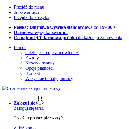
Przejdź do menu
do zawartości
Przejdź do koszyka
Polska: Darmowa wysyłka standardowa
od 199,00 zł
Darmowa wysyłka zwrotna
Co najmniej 1 darmowa próbka
do każdego zamówienia
Pomoc
Gdzie jest moje zamówienie?
Zwroty
Koszty dostawy
Opcje płatności
Kontakt
Wszystkie tematy pomocy
Zaloguj się
Zaloguj się teraz
Jesteś tu
po raz pierwszy?
Załóż konto