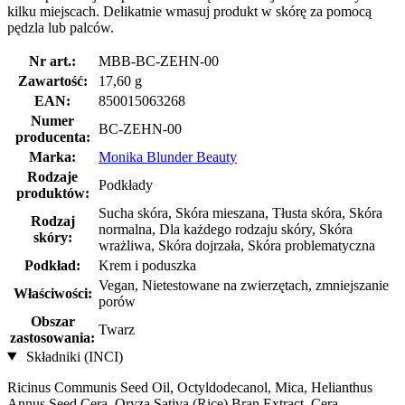
kilku miejscach. Delikatnie wmasuj produkt w skórę za pomocą
pędzla lub palców.
Nr art.:
MBB-BC-ZEHN-00
Zawartość:
17,60 g
EAN:
850015063268
Numer
BC-ZEHN-00
producenta:
Marka:
Monika Blunder Beauty
Rodzaje
Podkłady
produktów:
Sucha skóra, Skóra mieszana, Tłusta skóra, Skóra
Rodzaj
normalna, Dla każdego rodzaju skóry, Skóra
skóry:
wrażliwa, Skóra dojrzała, Skóra problematyczna
Podkład:
Krem i poduszka
Vegan, Nietestowane na zwierzętach, zmniejszanie
Właściwości:
porów
Obszar
Twarz
zastosowania:
Składniki (INCI)
Ricinus Communis Seed Oil, Octyldodecanol, Mica, Helianthus
Annus Seed Cera, Oryza Sativa (Rice) Bran Extract, Cera