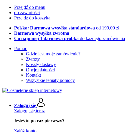
Przejdź do menu
do zawartości
Przejdź do koszyka
Polska: Darmowa wysyłka standardowa
od 199,00 zł
Darmowa wysyłka zwrotna
Co najmniej 1 darmowa próbka
do każdego zamówienia
Pomoc
Gdzie jest moje zamówienie?
Zwroty
Koszty dostawy
Opcje płatności
Kontakt
Wszystkie tematy pomocy
Zaloguj się
Zaloguj się teraz
Jesteś tu
po raz pierwszy?
Załóż konto