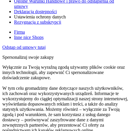
Ogólne Warunki Handlowe i prawo do odstąpienia od
umowy
Deklaracja dostępności
Ustawienia ochrony danych
Rezygnacja z subskrypcji
Firma
Inne nice Shops
Odstąp od umowy tutaj
Spersonalizuj swoje zakupy
Wyłącznie za Twoją wyraźną zgodą używamy plików cookie oraz
innych technologii, aby zapewnić Ci spersonalizowane
doświadczenie zakupowe.
W tym celu gromadzimy dane dotyczące naszych użytkowników,
ich zachowań oraz wykorzystywanych urządzeń. Informacje te
wykorzystujemy do ciągłej optymalizacji naszej strony internetowej,
wyświetlania dopasowanych reklam i treści, a także do analizy
statystyk użytkowania. Możemy również – wyłącznie za Twoją
zgodą i pod warunkiem, że sam korzystasz z usług danego
dostawcy – porównywać zaszyfrowane dane z danymi
zewnętrznych partnerów, aby prezentować Ci oferty za
pośrednictwem ich kanałów reklamowych online.