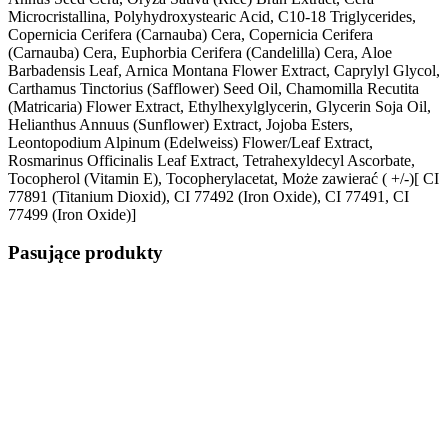
Microcristallina, Polyhydroxystearic Acid, C10-18 Triglycerides,
Copernicia Cerifera (Carnauba) Cera, Copernicia Cerifera
(Carnauba) Cera, Euphorbia Cerifera (Candelilla) Cera, Aloe
Barbadensis Leaf, Arnica Montana Flower Extract, Caprylyl Glycol,
Carthamus Tinctorius (Safflower) Seed Oil, Chamomilla Recutita
(Matricaria) Flower Extract, Ethylhexylglycerin, Glycerin Soja Oil,
Helianthus Annuus (Sunflower) Extract, Jojoba Esters,
Leontopodium Alpinum (Edelweiss) Flower/Leaf Extract,
Rosmarinus Officinalis Leaf Extract, Tetrahexyldecyl Ascorbate,
Tocopherol (Vitamin E), Tocopherylacetat, Może zawierać ( +/-)[ CI
77891 (Titanium Dioxid), CI 77492 (Iron Oxide), CI 77491, CI
77499 (Iron Oxide)]
Pasujące produkty