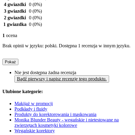
4 gwiazdki
0
(0%)
3 gwiazdki
0
(0%)
2 gwiazdki
0
(0%)
1 gwiazdka
0
(0%)
1
ocena
Brak opinii w języku: polski. Dostępna 1 recenzja w innym języku.
Pokaż
Nie jest dostępna żadna recenzja
Bądź pierwszy i napisz recenzję tego produktu.
Ulubione kategorie:
Makijaż w promocji
Podkłady i fluidy
Produkty do korektorowania i maskowania
Monika Blunder Beauty - wegańskie i nietestowane na
zwierzętach kosmetyki kolorowe
Wegańskie korektory