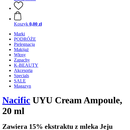
Koszyk
0,00 zł
Marki
PODRÓŻE
Pielęgnacja
Makijaż
Włosy
Zapachy
K-BEAUTY
Akcesoria
Specials
SALE
Magazyn
Nacific
UYU Cream Ampoule,
20 ml
Zawiera 15% ekstraktu z mleka Jeju