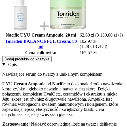
Nacific UYU Cream Ampoule, 20 ml
62,60 zł
(3 130,00 zł / l)
Torriden BALANCEFUL Cream, 80
102,97 zł
ml
(1 287,13 zł / l)
Cena całkowita:
165,57 zł
Dodaj produkty do koszyka
Opis
Nawilżające serum do twarzy z unikalnym kompleksem
UYU Cream Ampoule
od
Nacific
to doskonałe źródło nawilżenia,
które szybko i głęboko nawadnia nawet suchą skórę. Dzięki
połączeniu kompleksu HyalOcta, ceramidów i ekstraktu z mleka
Jeju, skóra jest również długotrwale nawilżona. Ampułka jest
również wzbogacona kwasem hialuronowym i kolagenem, które
zapewniają lepszą elastyczność i zwiększony blask. Cera
natychmiast staje się świeższa i gładsza.
Zastosowanie:
Nałożyć odpowiednią ilość na twarz i delikatnie