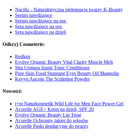
Nacific - Naturalistyczna pielęgnacja twarzy K-Beauty
Serum nawilżające
Serum nawilżające na noc
Sera nawilżające na noc
Sera nawilżające na dzień
Odkryj Cosmeterie:
Redken
Evolve Organic Beauty Vital Clarity Muscle Melt
Shu Uemura Izumi Tonic Conditioner
Pure Skin Food Stunning Eyes Beauty Oil Magnolia
Kevyn Aucoin The Sculpting Powder
Nowości:
i+m Naturkosmetik Wild Life for Men Face Power Gel
Acorelle AGE+ Krem na dzień, SPF 20
Evolve Organic Beauty Lip Treat
Acorelle Ochronny lakier do włosów
Acorelle Paski depilacyjne do twarzy