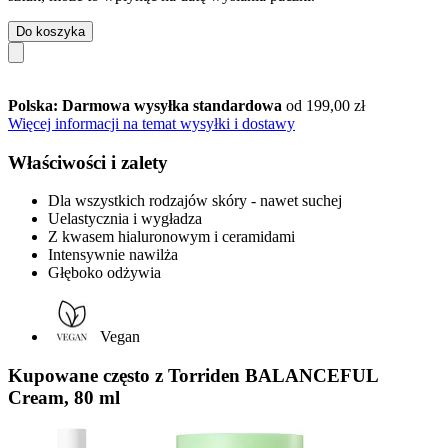
Do koszyka
Polska: Darmowa wysyłka standardowa
od 199,00 zł
Więcej informacji na temat wysyłki i dostawy
Właściwości i zalety
Dla wszystkich rodzajów skóry - nawet suchej
Uelastycznia i wygładza
Z kwasem hialuronowym i ceramidami
Intensywnie nawilża
Głęboko odżywia
Vegan
Kupowane często z Torriden BALANCEFUL
Cream, 80 ml