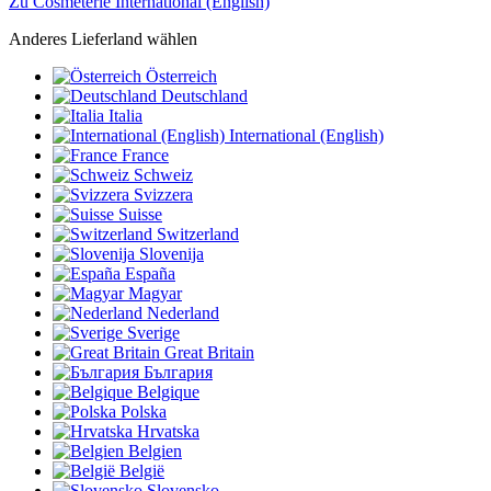
Zu Cosmeterie International (English)
Anderes Lieferland wählen
Österreich
Deutschland
Italia
International (English)
France
Schweiz
Svizzera
Suisse
Switzerland
Slovenija
España
Magyar
Nederland
Sverige
Great Britain
България
Belgique
Polska
Hrvatska
Belgien
België
Slovensko