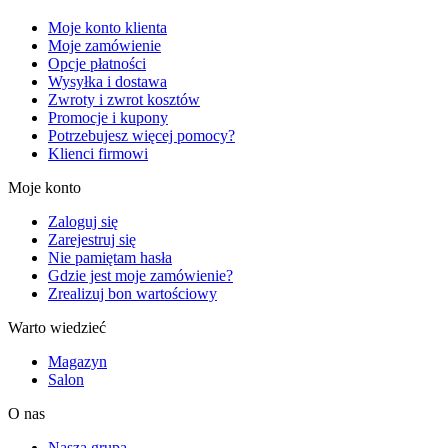
Moje konto klienta
Moje zamówienie
Opcje płatności
Wysyłka i dostawa
Zwroty i zwrot kosztów
Promocje i kupony
Potrzebujesz więcej pomocy?
Klienci firmowi
Moje konto
Zaloguj się
Zarejestruj się
Nie pamiętam hasła
Gdzie jest moje zamówienie?
Zrealizuj bon wartościowy
Warto wiedzieć
Magazyn
Salon
O nas
Nasza grupa