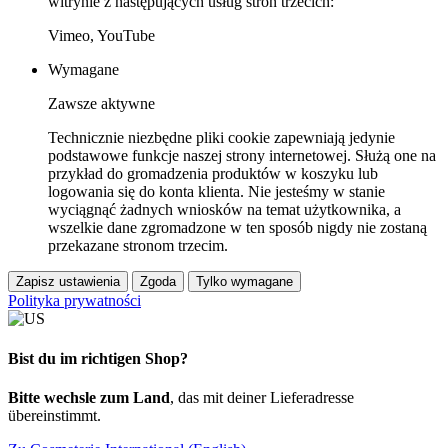
witrynie z następujących usług stron trzecich:
Vimeo, YouTube
Wymagane
Zawsze aktywne
Technicznie niezbędne pliki cookie zapewniają jedynie
podstawowe funkcje naszej strony internetowej. Służą one na
przykład do gromadzenia produktów w koszyku lub
logowania się do konta klienta. Nie jesteśmy w stanie
wyciągnąć żadnych wniosków na temat użytkownika, a
wszelkie dane zgromadzone w ten sposób nigdy nie zostaną
przekazane stronom trzecim.
Zapisz ustawienia
Zgoda
Tylko wymagane
Polityka prywatności
Bist du im richtigen Shop?
Bitte wechsle zum Land
, das mit deiner Lieferadresse
übereinstimmt.