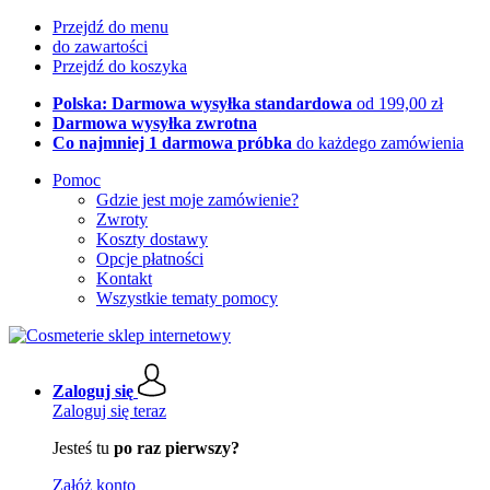
Przejdź do menu
do zawartości
Przejdź do koszyka
Polska: Darmowa wysyłka standardowa
od 199,00 zł
Darmowa wysyłka zwrotna
Co najmniej 1 darmowa próbka
do każdego zamówienia
Pomoc
Gdzie jest moje zamówienie?
Zwroty
Koszty dostawy
Opcje płatności
Kontakt
Wszystkie tematy pomocy
Zaloguj się
Zaloguj się teraz
Jesteś tu
po raz pierwszy?
Załóż konto