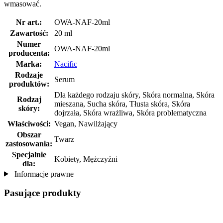
wmasować.
Nr art.:
OWA-NAF-20ml
Zawartość:
20 ml
Numer
OWA-NAF-20ml
producenta:
Marka:
Nacific
Rodzaje
Serum
produktów:
Dla każdego rodzaju skóry, Skóra normalna, Skóra
Rodzaj
mieszana, Sucha skóra, Tłusta skóra, Skóra
skóry:
dojrzała, Skóra wrażliwa, Skóra problematyczna
Właściwości:
Vegan, Nawilżający
Obszar
Twarz
zastosowania:
Specjalnie
Kobiety, Mężczyźni
dla:
Informacje prawne
Pasujące produkty